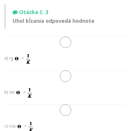
Otázka č. 3
Uhol kĺzania odpovedá hodnote
a) tg
=
b) sin
=
c) cos
=