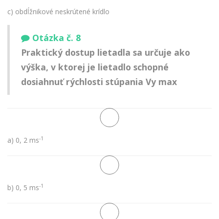
c) obdĺžnikové neskrútené krídlo
Otázka č. 8
Praktický dostup lietadla sa určuje ako
výška, v ktorej je lietadlo schopné
dosiahnuť rýchlosti stúpania Vy max
-1
a) 0, 2 ms
-1
b) 0, 5 ms