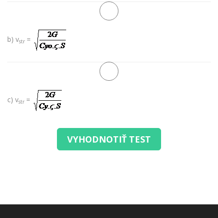
b) v
=
str
c) v
=
str
VYHODNOTIŤ TEST