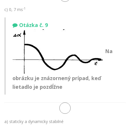
-1
c) 0, 7 ms
Otázka č. 9
Na
obrázku je znázornený prípad, keď
lietadlo je pozdĺžne
a) staticky a dynamicky stabilné