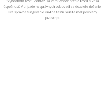
"Vyhodnotiť test". Zobrazí sa Vám vyhodnotenie testu a Vaša
úspešnosť. V prípade nesprávnych odpovedí sa dozviete riešenie.
Pre správne fungovanie on-line testu musíte mať povolený
javascript.