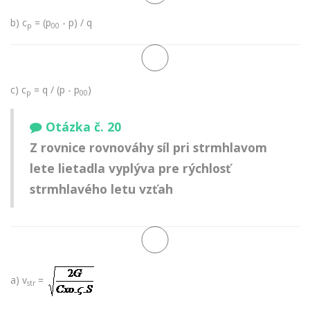
b) c
= (p
- p) / q
p
00
c) c
= q / (p - p
)
p
00
Otázka č. 20
Z rovnice rovnováhy síl pri strmhlavom
lete lietadla vyplýva pre rýchlosť
strmhlavého letu vzťah
a) v
=
str