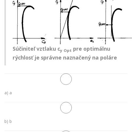
Súčiniteľ vztlaku c
pre optimálnu
y
Opt
rýchlosť je správne naznačený na poláre
a) a
b) b