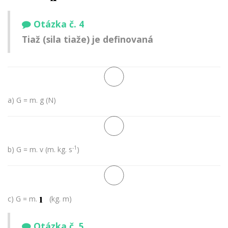
Otázka č. 4
Tiaž (sila tiaže) je definovaná
a) G = m. g (N)
-1
b) G = m. v (m. kg. s
)
c) G = m.
(kg. m)
Otázka č. 5