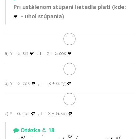
Pri ustálenom stúpaní lietadla platí (kde:
- uhol stúpania)
a) Y = G. sin
, T = X + G cos
b) Y = G. cos
, T = X + G. tg
c) Y = G. cos
, T = X + G. sin
Otázka č. 18