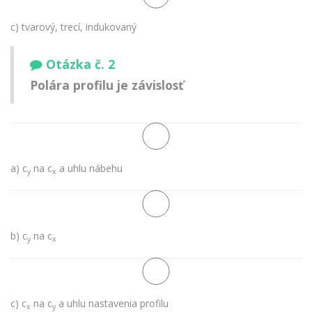
c) tvarový, trecí, indukovaný
Otázka č. 2
Polára profilu je závislosť
a) c
na c
a uhlu nábehu
y
x
b) c
na c
y
x
c) c
na c
a uhlu nastavenia profilu
x
y