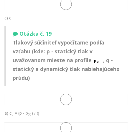
c) c
Otázka č. 19
Tlakový súčiniteľ vypočítame podľa
vzťahu (kde: p - statický tlak v
uvažovanom mieste na profile
, q -
statický a dynamický tlak nabiehajúceho
prúdu)
a) c
= (p - p
) / q
p
00