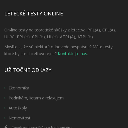
LETECKÉ TESTY ONLINE
On-line testy na teoretické skúšky z letectva: PPL(A), CPL(A),
UL(A), PPL(H), CPL(H), UL(H), ATPL(A), ATPL(H).
Myslíte si, že sú niektoré odpovede nesprávne? Máte testy,
ktoré by ste chceli uverejniť?
Kontaktujte nás
.
UŽITOČNÉ ODKAZY
Ekonomika
Podnikám, lietam a relaxujem
Autoškoly
Nemovitosti
Facebook Vrtuľníky a helikoptéry