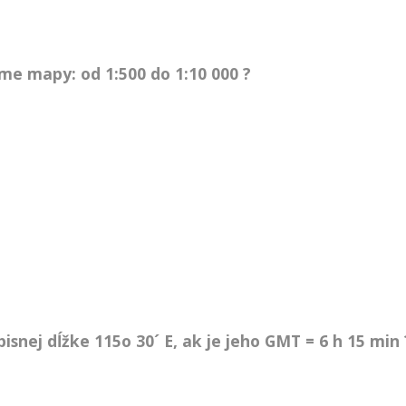
e mapy: od 1:500 do 1:10 000 ?
snej dĺžke 115o 30´ E, ak je jeho GMT = 6 h 15 min 