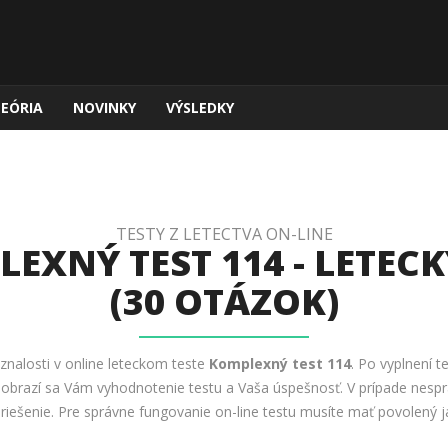
TEÓRIA
NOVINKY
VÝSLEDKY
TESTY Z LETECTVA ON-LINE
EXNÝ TEST 114 - LETECK
(30 OTÁZOK)
 znalosti v online leteckom teste
Komplexný test 114
. Po vyplnení te
 Zobrazí sa Vám vyhodnotenie testu a Vaša úspešnosť. V prípade nesp
 riešenie. Pre správne fungovanie on-line testu musíte mať povolený ja