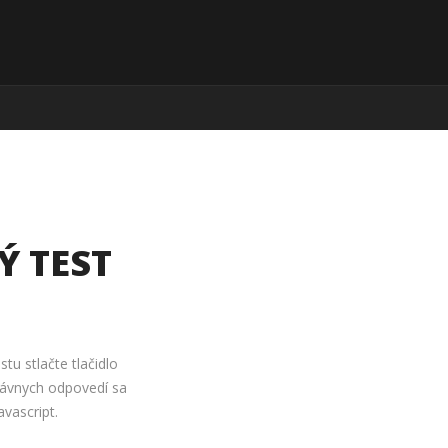
Ý TEST
stu stlačte tlačidlo
rávnych odpovedí sa
vascript.