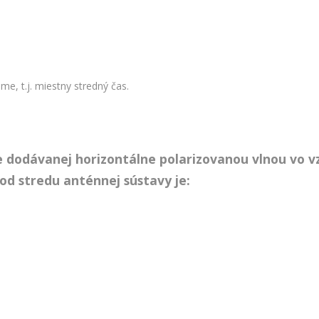
e, t.j. miestny stredný čas.
 dodávanej horizontálne polarizovanou vlnou vo vz
d stredu anténnej sústavy je: