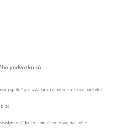
ého podvozku sú
iným spoločným ovládaním a nie sú smerovo riaditeľné
 bŕzd
vislým ovládaním a nie sú smerovo riaditeľné