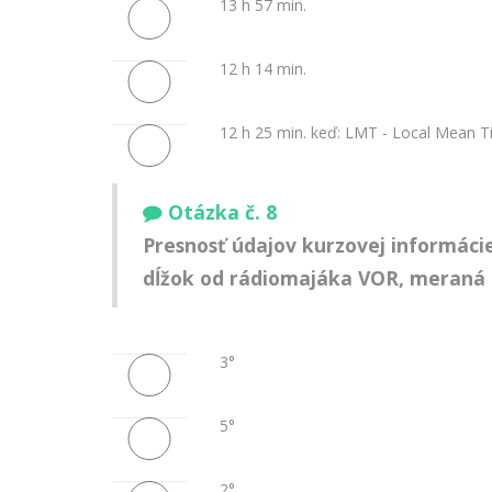
13 h 57 min.
12 h 14 min.
12 h 25 min. keď: LMT - Local Mean Tim
Otázka č. 8
Presnosť údajov kurzovej informácie
dĺžok od rádiomajáka VOR, meraná o
3°
5°
2°