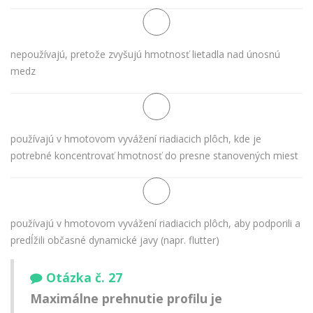
nepoužívajú, pretože zvyšujú hmotnosť lietadla nad únosnú
medz
používajú v hmotovom vyvážení riadiacich plôch, kde je
potrebné koncentrovať hmotnosť do presne stanovených miest
používajú v hmotovom vyvážení riadiacich plôch, aby podporili a
predĺžili občasné dynamické javy (napr. flutter)
Otázka č. 27
Maximálne prehnutie profilu je