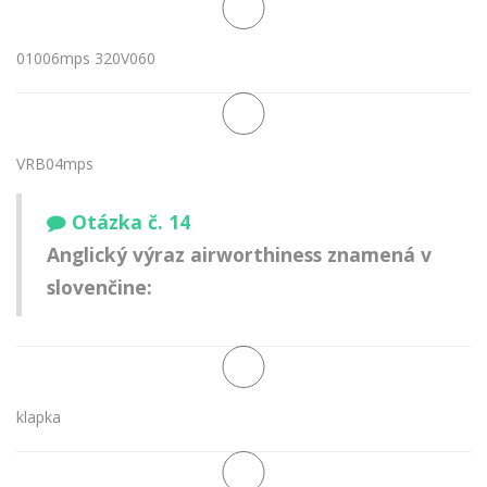
01006mps 320V060
VRB04mps
Otázka č. 14
Anglický výraz
airworthiness
znamená v
slovenčine:
klapka