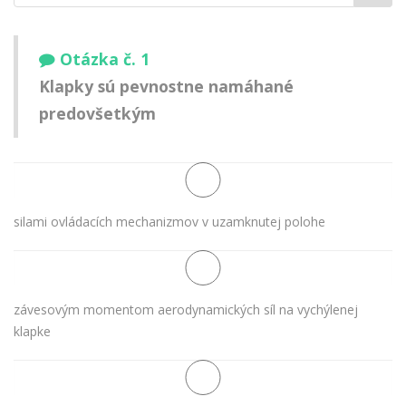
meno:
Otázka č. 1
Klapky sú pevnostne namáhané
predovšetkým
silami ovládacích mechanizmov v uzamknutej polohe
závesovým momentom aerodynamických síl na vychýlenej
klapke