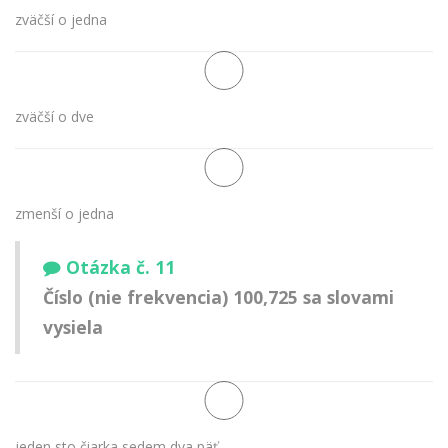
zväčší o jedna
zväčší o dve
zmenší o jedna
Otázka č. 11
Číslo (nie frekvencia) 100,725 sa slovami
vysiela
jeden sto čiarka sedem dva päť