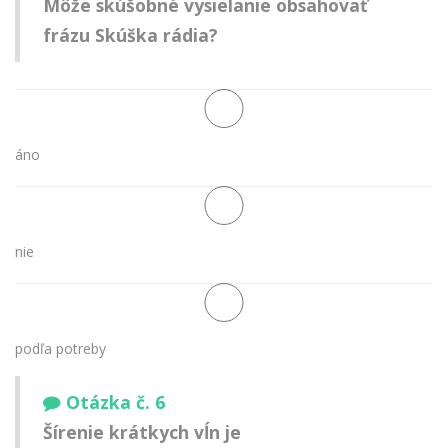
Môže skúšobné vysielanie obsahovať
frázu Skúška rádia?
áno
nie
podľa potreby
Otázka č. 6
Šírenie krátkych vĺn je