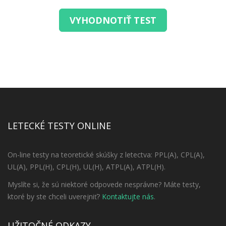
VYHODNOTIŤ TEST
LETECKÉ TESTY ONLINE
On-line testy na teoretické skúšky z letectva: PPL(A), CPL(A),
UL(A), PPL(H), CPL(H), UL(H), ATPL(A), ATPL(H).
Myslíte si, že sú niektoré odpovede nesprávne? Máte testy,
ktoré by ste chceli uverejniť?
Kontaktujte nás
.
UŽITOČNÉ ODKAZY