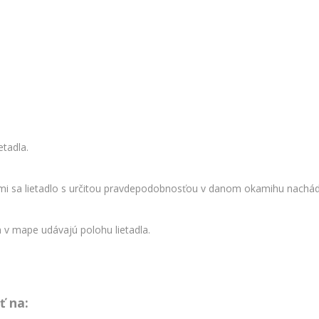
etadla.
mi sa lietadlo s určitou pravdepodobnosťou v danom okamihu nachád
v mape udávajú polohu lietadla.
ť na: