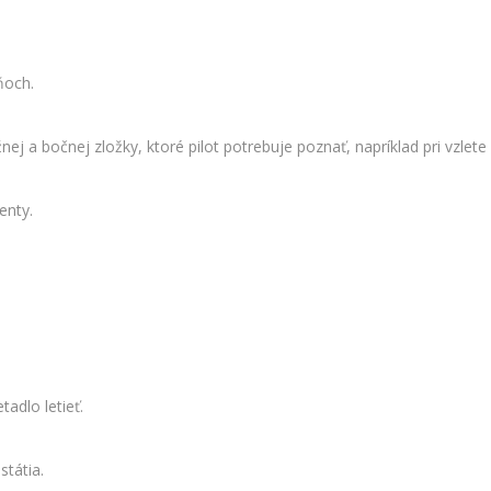
ňoch.
ej a bočnej zložky, ktoré pilot potrebuje poznať, napríklad pri vzlete
enty.
adlo letieť.
státia.