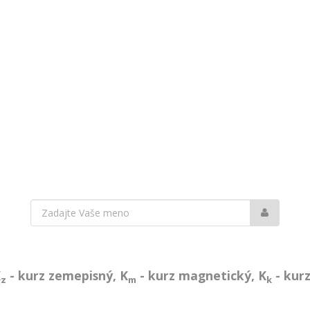
Vaše
meno:
K
- kurz zemepisný, K
- kurz magnetický, K
- kurz
z
m
k