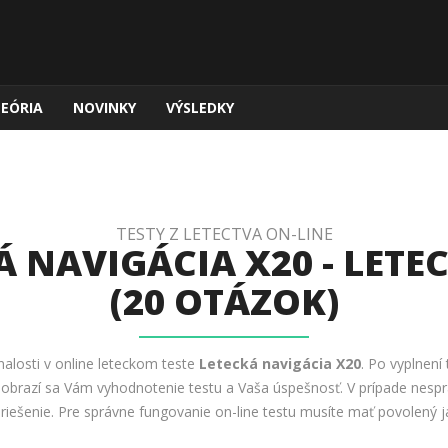
TEÓRIA
NOVINKY
VÝSLEDKY
TESTY Z LETECTVA ON-LINE
Á NAVIGÁCIA X20 - LETEC
(20 OTÁZOK)
znalosti v online leteckom teste
Letecká navigácia X20
. Po vyplnení 
 Zobrazí sa Vám vyhodnotenie testu a Vaša úspešnosť. V prípade nesp
 riešenie. Pre správne fungovanie on-line testu musíte mať povolený ja