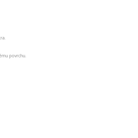
ra.
kému povrchu.