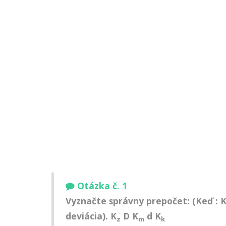
Otázka č. 1
Vyznačte správny prepočet: (Keď : 
deviácia). K
D K
d K
z
m
k