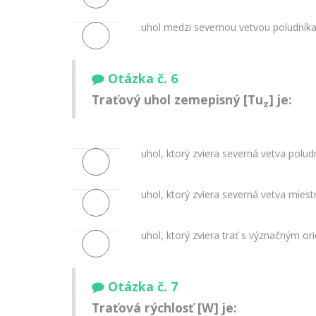
uhol medzi severnou vetvou poludníka 
Otázka č. 6
Traťový uhol zemepisný [Tu
] je:
z
uhol, ktorý zviera severná vetva polud
uhol, ktorý zviera severná vetva miest
uhol, ktorý zviera trať s význačným 
Otázka č. 7
Traťová rýchlosť [W] je: