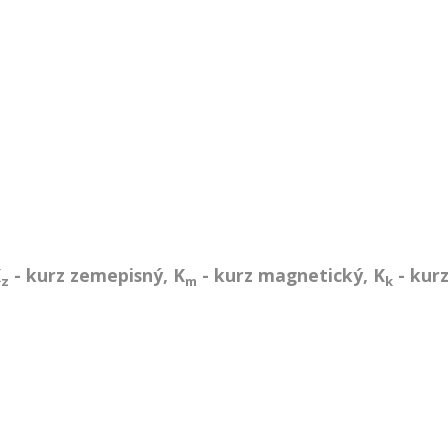
K
- kurz zemepisný, K
- kurz magnetický, K
- kurz
z
m
k