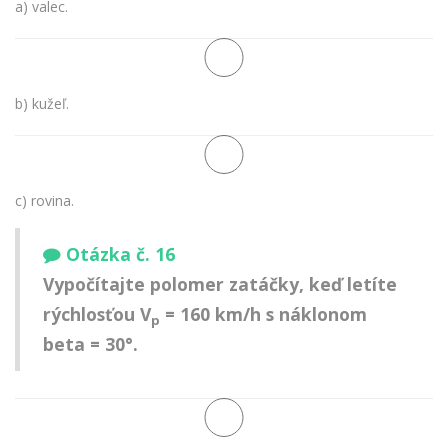
a) valec.
b) kužeľ.
c) rovina.
Otázka č. 16
Vypočítajte polomer zatáčky, keď letíte
rýchlosťou V
= 160 km/h s náklonom
p
beta = 30°.