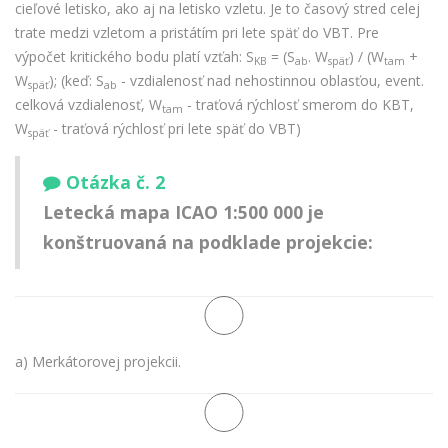
cieľové letisko, ako aj na letisko vzletu. Je to časový stred celej
trate medzi vzletom a pristátím pri lete späť do VBT. Pre
výpočet kritického bodu platí vzťah: S
= (S
. W
) / (W
+
KB
ab
späť
tam
W
); (keď: S
- vzdialenosť nad nehostinnou oblasťou, event.
späť
ab
celková vzdialenosť, W
- traťová rýchlosť smerom do KBT,
tam
W
- traťová rýchlosť pri lete späť do VBT)
späť
Otázka č. 2
Letecká mapa ICAO 1:500 000 je
konštruovaná na podklade projekcie:
a) Merkátorovej projekcii.