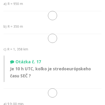
a) R = 950 m
b) R = 350 m
c) R = 1, 358 km
Otázka č. 17
Je 10 h UTC, koľko je stredoeurópskeho
času SEČ ?
a) 9 h 00 min.