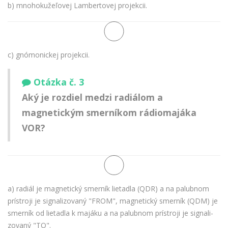
b) mnohokužeľovej Lambertovej projekcii.
c) gnómonickej projekcii.
Otázka č. 3
Aký je rozdiel medzi radiálom a
magnetickým smerníkom rádiomajáka
VOR?
a) radiál je magnetický smerník lietadla (QDR) a na palubnom
prístroji je signalizovaný "FROM", magnetický smerník (QDM) je
smerník od lietadla k majáku a na palubnom prístroji je signali-
zovaný "TO".