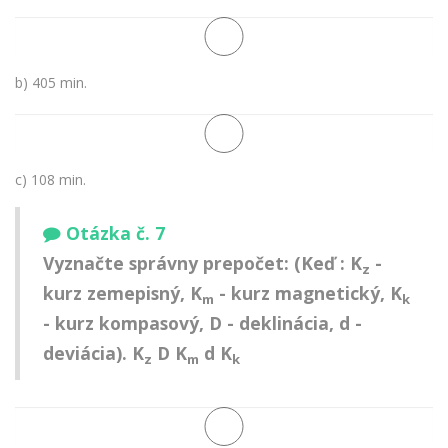
b) 405 min.
c) 108 min.
Otázka č. 7
Vyznačte správny prepočet: (Keď : K
-
z
kurz zemepisný, K
- kurz magnetický, K
m
k
- kurz kompasový, D - deklinácia, d -
deviácia). K
D K
d K
z
m
k