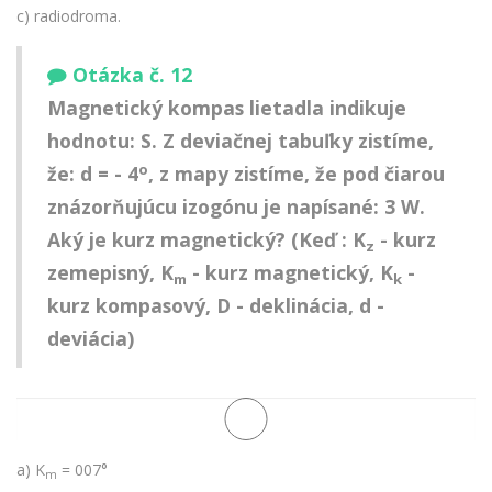
c) radiodroma.
Otázka č. 12
Magnetický kompas lietadla indikuje
hodnotu: S. Z deviačnej tabuľky zistíme,
o
že: d = - 4
, z mapy zistíme, že pod čiarou
znázorňujúcu izogónu je napísané: 3 W.
Aký je kurz magnetický? (Keď : K
- kurz
z
zemepisný, K
- kurz magnetický, K
-
m
k
kurz kompasový, D - deklinácia, d -
deviácia)
a) K
= 007°
m