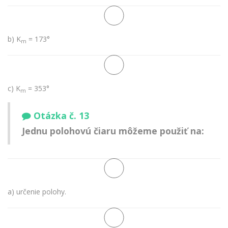
b) K
= 173°
m
c) K
= 353°
m
Otázka č. 13
Jednu polohovú čiaru môžeme použiť na:
a) určenie polohy.