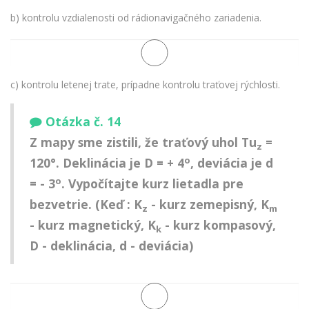
b) kontrolu vzdialenosti od rádionavigačného zariadenia.
c) kontrolu letenej trate, prípadne kontrolu traťovej rýchlosti.
Otázka č. 14
Z mapy sme zistili, že traťový uhol Tu
=
z
o
120°. Deklinácia je D = + 4
, deviácia je d
o
= - 3
. Vypočítajte kurz lietadla pre
bezvetrie. (Keď : K
- kurz zemepisný, K
z
m
- kurz magnetický, K
- kurz kompasový,
k
D - deklinácia, d - deviácia)