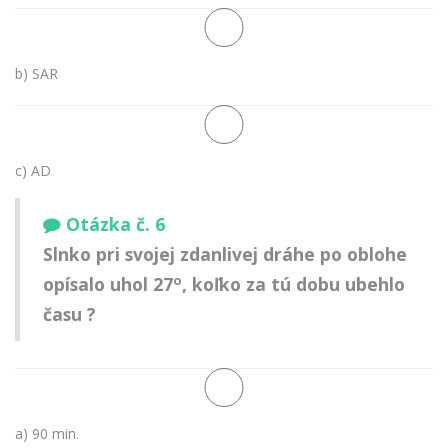
b) SAR
c) AD
Otázka č. 6
Slnko pri svojej zdanlivej dráhe po oblohe
o
opísalo uhol 27
, koľko za tú dobu ubehlo
času ?
a) 90 min.