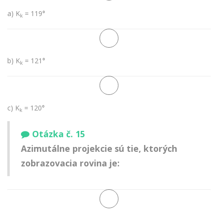
a) K
= 119°
k
b) K
= 121°
k
c) K
= 120°
k
Otázka č. 15
Azimutálne projekcie sú tie, ktorých
zobrazovacia rovina je: