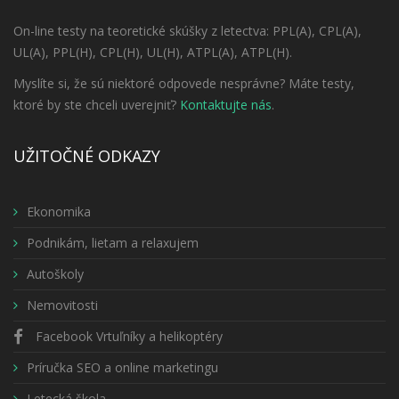
On-line testy na teoretické skúšky z letectva: PPL(A), CPL(A),
UL(A), PPL(H), CPL(H), UL(H), ATPL(A), ATPL(H).
Myslíte si, že sú niektoré odpovede nesprávne? Máte testy,
ktoré by ste chceli uverejniť?
Kontaktujte nás
.
UŽITOČNÉ ODKAZY
Ekonomika
Podnikám, lietam a relaxujem
Autoškoly
Nemovitosti
Facebook Vrtuľníky a helikoptéry
Príručka SEO a online marketingu
Letecká škola