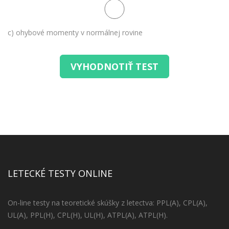
c) ohybové momenty v normálnej rovine
VYHODNOTIŤ TEST
LETECKÉ TESTY ONLINE
On-line testy na teoretické skúšky z letectva: PPL(A), CPL(A),
UL(A), PPL(H), CPL(H), UL(H), ATPL(A), ATPL(H).