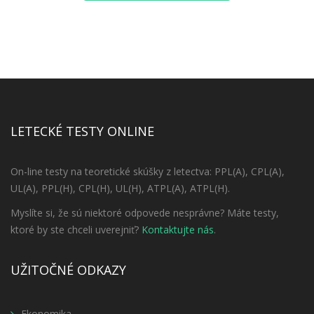
LETECKÉ TESTY ONLINE
On-line testy na teoretické skúšky z letectva: PPL(A), CPL(A),
UL(A), PPL(H), CPL(H), UL(H), ATPL(A), ATPL(H).
Myslíte si, že sú niektoré odpovede nesprávne? Máte testy,
ktoré by ste chceli uverejniť?
Kontaktujte nás
.
UŽITOČNÉ ODKAZY
Ekonomika