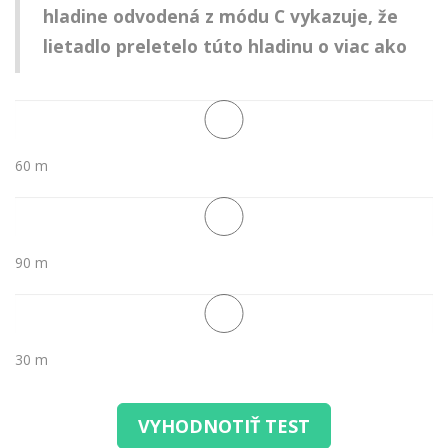
hladine odvodená z módu C vykazuje, že
lietadlo preletelo túto hladinu o viac ako
60 m
90 m
30 m
VYHODNOTIŤ TEST