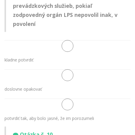
prevádzkových služieb, pokiaľ
zodpovedný orgán LPS nepovolil inak, v
povolení
kladne potvrdiť
doslovne opakovať
potvrdiť tak, aby bolo jasné, že im porozumeli
Otázka č. 10