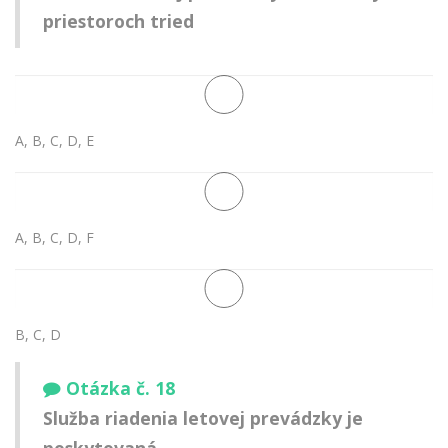
priestoroch tried
A, B, C, D, E
A, B, C, D, F
B, C, D
Otázka č. 18
Služba riadenia letovej prevádzky je