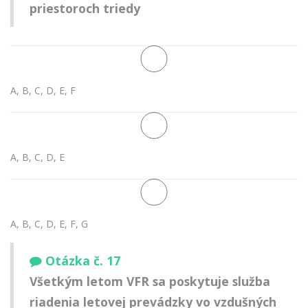
priestoroch triedy
A, B, C, D, E, F
A, B, C, D, E
A, B, C, D, E, F, G
Otázka č. 17
Všetkým letom VFR sa poskytuje služba
riadenia letovej prevádzky vo vzdušných