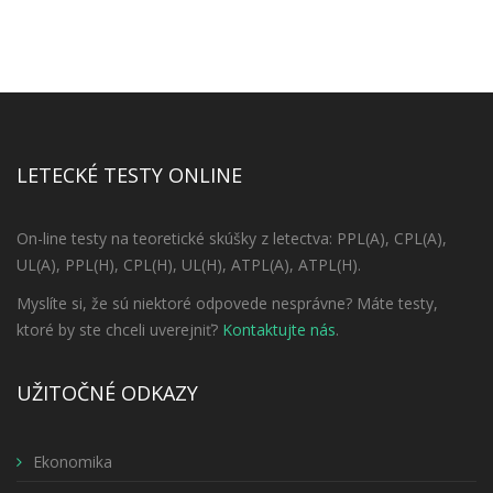
LETECKÉ TESTY ONLINE
On-line testy na teoretické skúšky z letectva: PPL(A), CPL(A),
UL(A), PPL(H), CPL(H), UL(H), ATPL(A), ATPL(H).
Myslíte si, že sú niektoré odpovede nesprávne? Máte testy,
ktoré by ste chceli uverejniť?
Kontaktujte nás
.
UŽITOČNÉ ODKAZY
Ekonomika