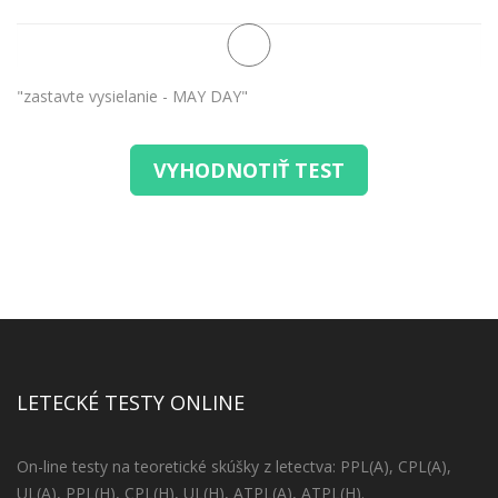
"zastavte vysielanie - MAY DAY"
VYHODNOTIŤ TEST
LETECKÉ TESTY ONLINE
On-line testy na teoretické skúšky z letectva: PPL(A), CPL(A),
UL(A), PPL(H), CPL(H), UL(H), ATPL(A), ATPL(H).