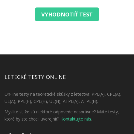
VYHODNOTIŤ TEST
LETECKÉ TESTY ONLINE
On-line testy na teoretické skúšky z letectva: PPL(A), CPL(A),
UL(A), PPL(H), CPL(H), UL(H), ATPL(A), ATPL(H).
Myslíte si, že sú niektoré odpovede nesprávne? Máte testy,
ktoré by ste chceli uverejniť?
Kontaktujte nás
.