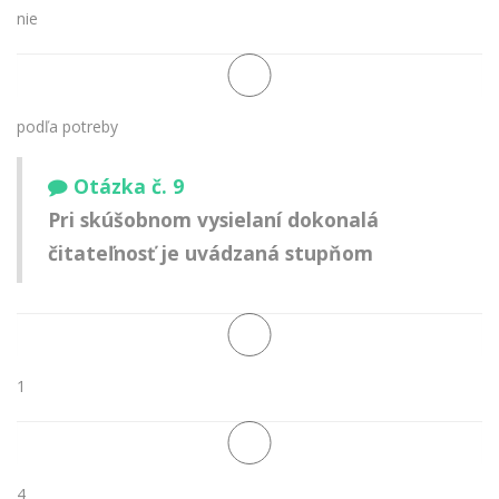
nie
podľa potreby
Otázka č. 9
Pri skúšobnom vysielaní dokonalá
čitateľnosť je uvádzaná stupňom
1
4