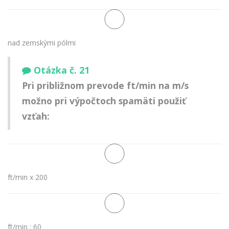
nad zemskými pólmi
Otázka č. 21
Pri približnom prevode ft/min na m/s
možno pri výpočtoch spamäti použiť
vzťah:
ft/min x 200
ft/min : 60