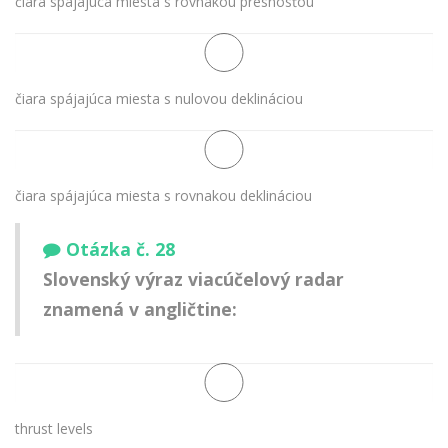
čiara spájajúca miesta s rovnakou presnosťou
čiara spájajúca miesta s nulovou deklináciou
čiara spájajúca miesta s rovnakou deklináciou
Otázka č. 28
Slovenský výraz
viacúčelový radar
znamená v angličtine:
thrust levels