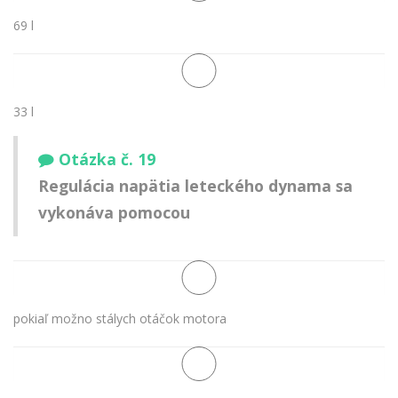
69 l
33 l
Otázka č. 19
Regulácia napätia leteckého dynama sa
vykonáva pomocou
pokiaľ možno stálych otáčok motora