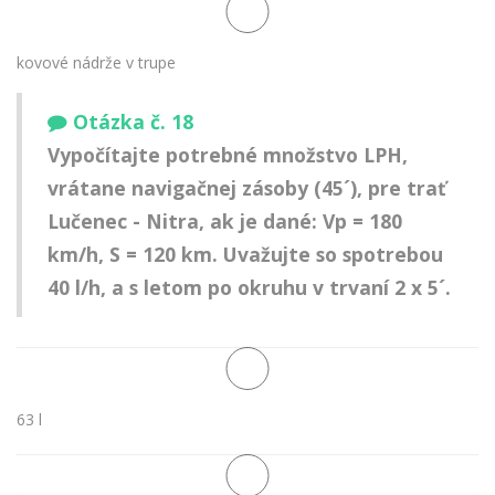
kovové nádrže v trupe
Otázka č. 18
Vypočítajte potrebné množstvo LPH,
vrátane navigačnej zásoby (45´), pre trať
Lučenec - Nitra, ak je dané: Vp = 180
km/h, S = 120 km. Uvažujte so spotrebou
40 l/h, a s letom po okruhu v trvaní 2 x 5´.
63 l