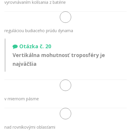
vyrovnávaním kolísania z batérie
reguláciou budiaceho prúdu dynama
Otázka č. 20
Vertikálna mohutnosť troposféry je
najväčšia
v miernom pásme
nad rovníkovými oblasťami