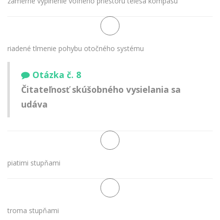
zámerné vyplnenie voľného priestoru telesa kompasu
riadené tlmenie pohybu otočného systému
Otázka č. 8
Čitateľnosť skúšobného vysielania sa
udáva
piatimi stupňami
troma stupňami