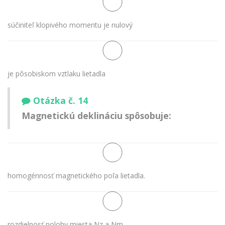
súčiniteľ klopivého momentu je nulový
je pôsobiskom vztlaku lietadla
Otázka č. 14
Magnetickú deklináciu spôsobuje:
homogénnosť magnetického poľa lietadla.
rozdielnosť polohy miesta Nz a Nm.