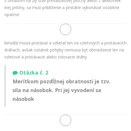
s ohľadom na zlý stav prevádzkovej plochy alebo z akékoľvek
inej príčiny, sa musí priblíženie a pristátie vykonávať osobitne
opatrne
lietadlá musia pristávať a vzlietať len na vzletových a pristávacích
dráhach, avšak ostatné pohyby nemusia byť obmedzené len na
vzletové a pristávacie alebo rolovacie dráhy
Otázka č. 2
Merítkom pozdĺžnej obratnosti je tzv.
sila na násobok. Pri jej vyvodení sa
násobok