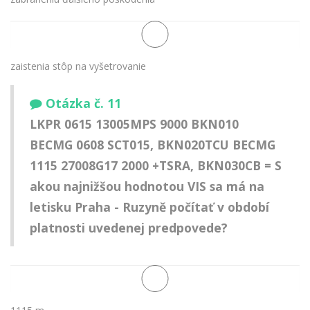
zaistenia stôp na vyšetrovanie
Otázka č. 11
LKPR 0615 13005MPS 9000 BKN010
BECMG 0608 SCT015, BKN020TCU BECMG
1115 27008G17 2000 +TSRA, BKN030CB = S
akou najnižšou hodnotou VIS sa má na
letisku Praha - Ruzyně počítať v období
platnosti uvedenej predpovede?