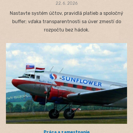
Posted
22. 6. 2026
on
Nastavte systém účtov, pravidlá platieb a spoločný
buffer; vďaka transparentnosti sa úver zmestí do
rozpočtu bez hádok.
Práca a zamestnanie