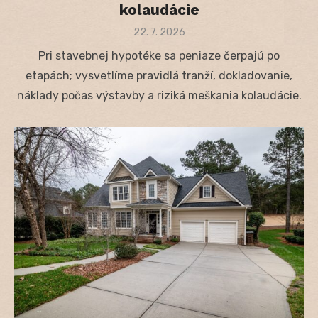
kolaudácie
Posted
22. 7. 2026
on
Pri stavebnej hypotéke sa peniaze čerpajú po
etapách; vysvetlíme pravidlá tranží, dokladovanie,
náklady počas výstavby a riziká meškania kolaudácie.