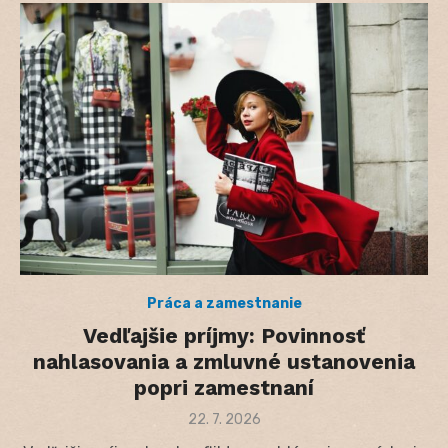
Práca a zamestnanie
Vedľajšie príjmy: Povinnosť
nahlasovania a zmluvné ustanovenia
popri zamestnaní
Posted
22. 7. 2026
on