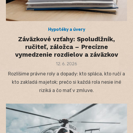
Hypotéky a úvery
Záväzkové vzťahy: Spoludlžník,
ručiteľ, záložca – Precízne
vymedzenie rozdielov a záväzkov
Posted
12. 6. 2026
on
Rozlíšime právne roly a dopady: kto spláca, kto ručí a
kto zakladá majetok; prečo si každá rola nesie iné
riziká a čo mať v zmluve.