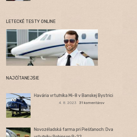
LETECKÉ TESTY ONLINE
NAJČÍTANEJŠIE
Havária vrtuľníka Mi-8 v Banskej Bystrici
4. 8. 2023
31 komentárov
Novozéladská farma pri Piešťanoch: Dva
vrtuľníky Robinson R-22