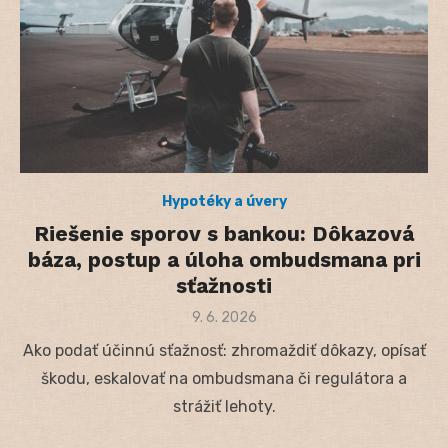
Hypotéky a úvery
Riešenie sporov s bankou: Dôkazová
báza, postup a úloha ombudsmana pri
sťažnosti
Posted
9. 6. 2026
on
Ako podať účinnú sťažnosť: zhromaždiť dôkazy, opísať
škodu, eskalovať na ombudsmana či regulátora a
strážiť lehoty.