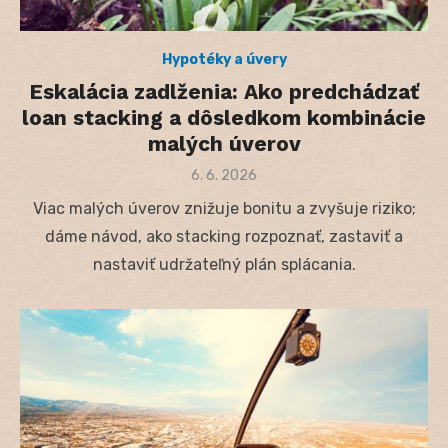
Hypotéky a úvery
Eskalácia zadlženia: Ako predchádzať
loan stacking a dôsledkom kombinácie
malých úverov
Posted
6. 6. 2026
on
Viac malých úverov znižuje bonitu a zvyšuje riziko;
dáme návod, ako stacking rozpoznať, zastaviť a
nastaviť udržateľný plán splácania.