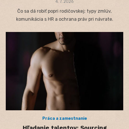
Posted
4. 7. 2026
on
Čo sa dá robiť popri rodičovskej; typy zmlúv,
komunikácia s HR a ochrana práv pri návrate.
Práca a zamestnanie
Hľadanie talentov: Sourcing