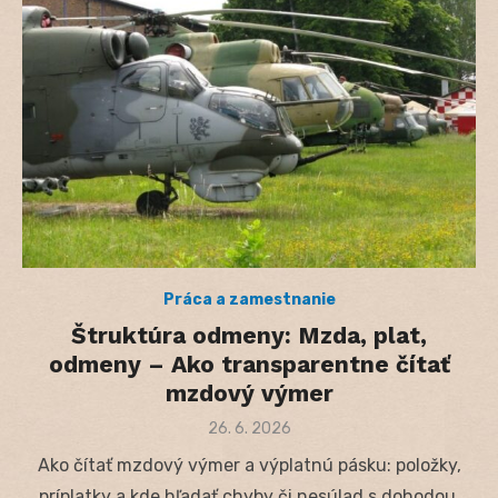
Práca a zamestnanie
Štruktúra odmeny: Mzda, plat,
odmeny – Ako transparentne čítať
mzdový výmer
Posted
26. 6. 2026
on
Ako čítať mzdový výmer a výplatnú pásku: položky,
príplatky a kde hľadať chyby či nesúlad s dohodou.