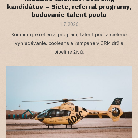
kandidátov – Siete, referral programy,
budovanie talent poolu
Posted
1. 7. 2026
on
Kombinujte referral program, talent pool a cielené
vyhľadávanie; booleans a kampane v CRM držia
pipeline živú.