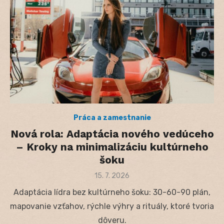
Práca a zamestnanie
Nová rola: Adaptácia nového vedúceho
– Kroky na minimalizáciu kultúrneho
šoku
Posted
15. 7. 2026
on
Adaptácia lídra bez kultúrneho šoku: 30-60-90 plán,
mapovanie vzťahov, rýchle výhry a rituály, ktoré tvoria
dôveru.