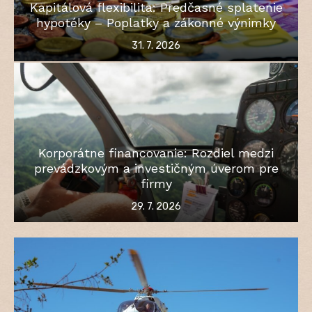
Kapitálová flexibilita: Predčasné splatenie
hypotéky – Poplatky a zákonné výnimky
Posted
31. 7. 2026
on
Korporátne financovanie: Rozdiel medzi
prevádzkovým a investičným úverom pre
firmy
Posted
29. 7. 2026
on