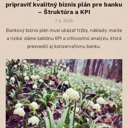
pripraviť kvalitný biznis plán pre banku
– Štruktúra a KPI
Posted
7. 6. 2026
on
Bankový biznis plán musí ukázať tržby, náklady, marže
a riziká; dáme šablónu KPI a citlivostnú analýzu, ktorá
presvedčí aj konzervatívnu banku.