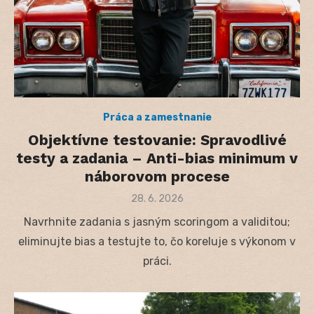
Práca a zamestnanie
Objektívne testovanie: Spravodlivé
testy a zadania – Anti-bias minimum v
náborovom procese
Posted
28. 6. 2026
on
Navrhnite zadania s jasným scoringom a validitou;
eliminujte bias a testujte to, čo koreluje s výkonom v
práci.