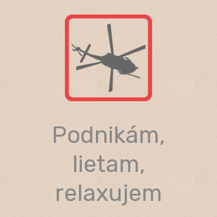
Skip
to
content
Podnikám,
lietam,
relaxujem