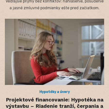
Vedľajšie príjmy bez konfliktov: nahlásenie, posúdenie
a jasné zmluvné podmienky ešte pred začiatkom.
Hypotéky a úvery
Projektové financovanie: Hypotéka na
výstavbu – Riadenie tranží, čerpania a