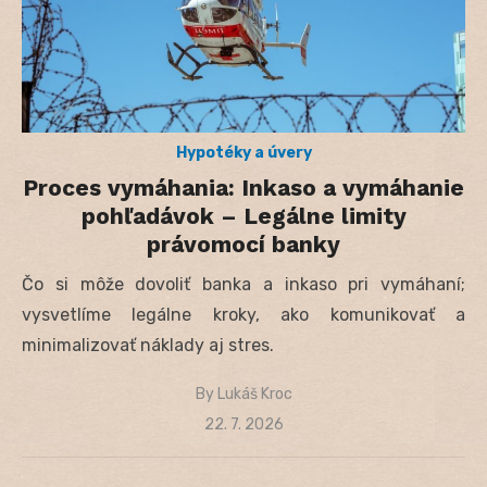
Hypotéky a úvery
Proces vymáhania: Inkaso a vymáhanie
pohľadávok – Legálne limity
právomocí banky
Čo si môže dovoliť banka a inkaso pri vymáhaní;
vysvetlíme legálne kroky, ako komunikovať a
minimalizovať náklady aj stres.
By
Lukáš Kroc
Posted
22. 7. 2026
on