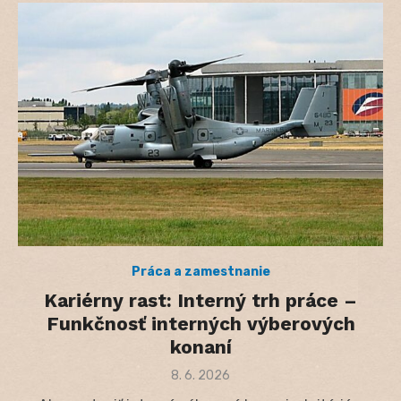
Práca a zamestnanie
Kariérny rast: Interný trh práce –
Funkčnosť interných výberových
konaní
Posted
8. 6. 2026
on