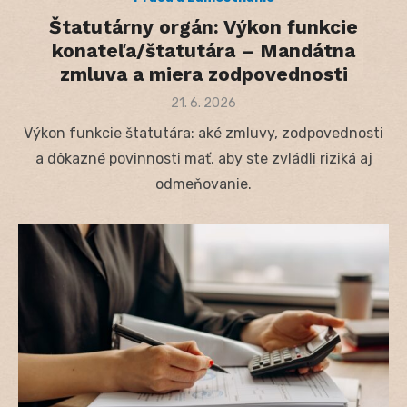
Štatutárny orgán: Výkon funkcie
konateľa/štatutára – Mandátna
zmluva a miera zodpovednosti
Posted
21. 6. 2026
on
Výkon funkcie štatutára: aké zmluvy, zodpovednosti
a dôkazné povinnosti mať, aby ste zvládli riziká aj
odmeňovanie.