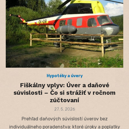
Hypotéky a úvery
Fiškálny vplyv: Úver a daňové
súvislosti – Čo si strážiť v ročnom
zúčtovaní
Posted
27. 5. 2026
on
Prehľad daňových súvislostí úverov bez
individuálneho poradenstva: ktoré úroky a poplatky