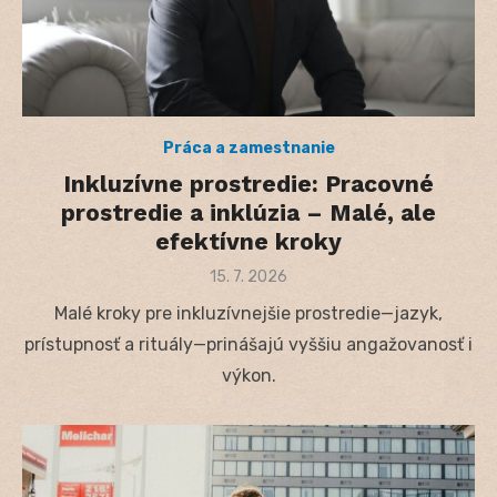
Práca a zamestnanie
Inkluzívne prostredie: Pracovné
prostredie a inklúzia – Malé, ale
efektívne kroky
Posted
15. 7. 2026
on
Malé kroky pre inkluzívnejšie prostredie—jazyk,
prístupnosť a rituály—prinášajú vyššiu angažovanosť i
výkon.