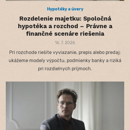
Hypotéky a úvery
Rozdelenie majetku: Spoločná
hypotéka a rozchod – Právne a
finančné scenáre riešenia
Posted
16. 7. 2026
on
Pri rozchode riešite vyviazanie, prepis alebo predaj;
ukážeme modely výpočtu, podmienky banky a riziká
pri rozdielnych príjmoch.