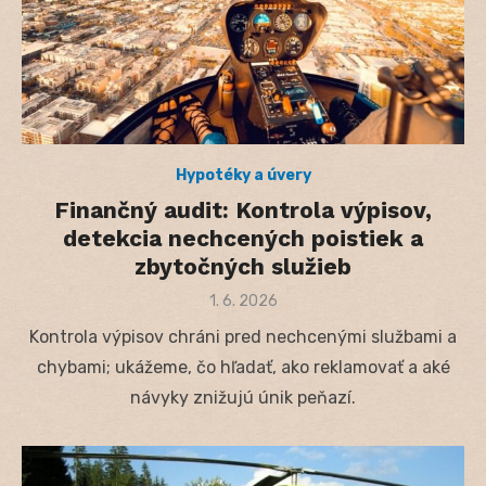
Hypotéky a úvery
Finančný audit: Kontrola výpisov,
detekcia nechcených poistiek a
zbytočných služieb
Posted
1. 6. 2026
on
Kontrola výpisov chráni pred nechcenými službami a
chybami; ukážeme, čo hľadať, ako reklamovať a aké
návyky znižujú únik peňazí.