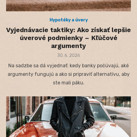
Hypotéky a úvery
Vyjednávacie taktiky: Ako získať lepšie
úverové podmienky – Kľúčové
argumenty
Posted
30. 6. 2026
on
Na sadzbe sa dá vyjednať: kedy banky počúvajú, aké
argumenty fungujú a ako si pripraviť alternatívu, aby
ste mali páku.