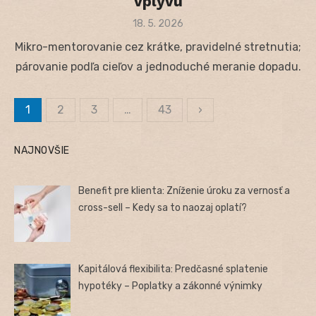
vplyvu
Posted
18. 5. 2026
on
Mikro-mentorovanie cez krátke, pravidelné stretnutia;
párovanie podľa cieľov a jednoduché meranie dopadu.
1
2
3
…
43
›
Stránkovanie
príspevkov
NAJNOVŠIE
Benefit pre klienta: Zníženie úroku za vernosť a
cross-sell – Kedy sa to naozaj oplatí?
Kapitálová flexibilita: Predčasné splatenie
hypotéky – Poplatky a zákonné výnimky