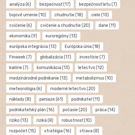
analýza
(6)
bezpečnosť
(17)
bezpečnosť letu
(7)
bojové umenie
(10)
chudnutie
(18)
ciele
(13)
cvičenie
(6)
cvičenie a chudnutie
(20)
dane
(11)
ekonomika
(9)
euroregióny
(13)
európska integrácia
(13)
Európska únia
(18)
Finweek
(7)
globalizácia
(17)
investície
(7)
kalórie
(7)
komunikácia
(13)
letectvo
(12)
medzinárodné podnikanie
(13)
metabolizmus
(10)
meteorológia
(6)
moderné letectvo
(20)
náklady
(8)
peniaze
(61)
podnikateľ
(11)
podnikateľský plán
(16)
počasie
(20)
práca
(14)
riziko
(13)
riziká
(8)
robustnosť
(10)
rozpočet
(15)
stratégia
(16)
strava
(8)