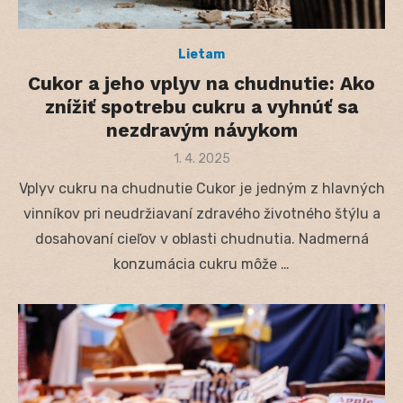
Lietam
Cukor a jeho vplyv na chudnutie: Ako
znížiť spotrebu cukru a vyhnúť sa
nezdravým návykom
Posted
1. 4. 2025
on
Vplyv cukru na chudnutie Cukor je jedným z hlavných
vinníkov pri neudržiavaní zdravého životného štýlu a
dosahovaní cieľov v oblasti chudnutia. Nadmerná
konzumácia cukru môže …