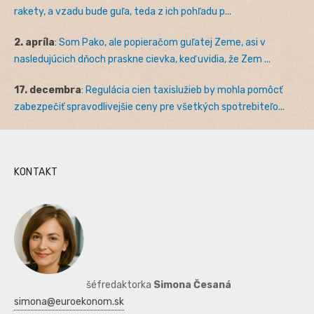
rakety, a vzadu bude guľa, teda z ich pohľadu p...
2. apríla
:
Som Pako, ale popieračom guľatej Zeme, asi v
nasledujúcich dňoch praskne cievka, keď uvidia, že Zem ...
17. decembra
:
Regulácia cien taxislužieb by mohla pomôcť
zabezpečiť spravodlivejšie ceny pre všetkých spotrebiteľo...
KONTAKT
šéfredaktorka
Simona Česaná
simona@euroekonom.sk