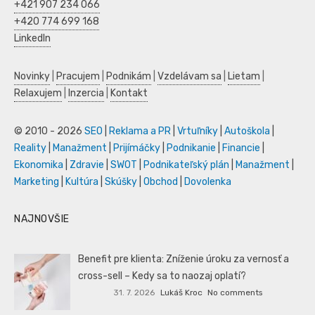
+421 907 234 066
+420 774 699 168
LinkedIn
Novinky
|
Pracujem
|
Podnikám
|
Vzdelávam sa
|
Lietam
|
Relaxujem
|
Inzercia
|
Kontakt
© 2010 - 2026
SEO
|
Reklama a PR
|
Vrtuľníky
|
Autoškola
|
Reality
|
Manažment
|
Prijímáčky
|
Podnikanie
|
Financie
|
Ekonomika
|
Zdravie
|
SWOT
|
Podnikateľský plán
|
Manažment
|
Marketing
|
Kultúra
|
Skúšky
|
Obchod
|
Dovolenka
NAJNOVŠIE
Benefit pre klienta: Zníženie úroku za vernosť a
cross-sell – Kedy sa to naozaj oplatí?
31. 7. 2026
Lukáš Kroc
No comments