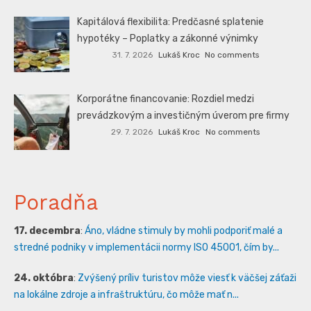
Kapitálová flexibilita: Predčasné splatenie
hypotéky – Poplatky a zákonné výnimky
31. 7. 2026
Lukáš Kroc
No comments
Korporátne financovanie: Rozdiel medzi
prevádzkovým a investičným úverom pre firmy
29. 7. 2026
Lukáš Kroc
No comments
Poradňa
17. decembra
:
Áno, vládne stimuly by mohli podporiť malé a
stredné podniky v implementácii normy ISO 45001, čím by...
24. októbra
:
Zvýšený príliv turistov môže viesť k väčšej záťaži
na lokálne zdroje a infraštruktúru, čo môže mať n...