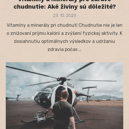
chudnutie: Aké živiny sú dôležité?
Posted
23. 10. 2025
on
Vitamíny a minerály pri chudnutí Chudnutie nie je len
o znižovaní príjmu kalórií a zvýšení fyzickej aktivity. K
dosiahnutiu optimálnych výsledkov a udržaniu
zdravia počas …