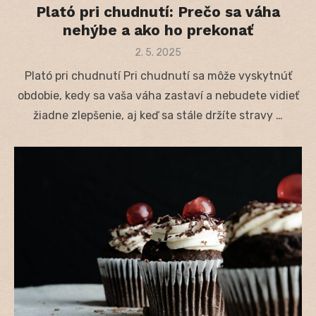
Plató pri chudnutí: Prečo sa váha
nehýbe a ako ho prekonať
Posted
2. 5. 2025
on
Plató pri chudnutí Pri chudnutí sa môže vyskytnúť
obdobie, kedy sa vaša váha zastaví a nebudete vidieť
žiadne zlepšenie, aj keď sa stále držíte stravy …