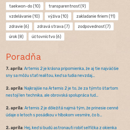
taekwon-do
(10)
transparentnosť
(9)
vzdelávanie
(10)
výživa
(10)
zakladanie firiem
(11)
zdravie
(6)
zdravá strava
(7)
zodpovednosť
(7)
úrok
(8)
účtovníctvo
(6)
Poradňa
7. apríla
:
Artemis 2 je krásna pripomienka, že aj tie najväčšie
sny sa môžu stať realitou, keď sa ľudia nevzdaj...
2. apríla
:
Najkrajšie na Artemis 2 je to, že za týmto štartom
nestojí len technika, ale obrovská spolupráca ľud...
2. apríla
:
Artemis 2 je dôležitá najmä tým, že prinesie cenné
údaje o letoch s posádkou v hlbokom vesmíre, čo b...
2. apríla
:
Hej, keď si budú astronauti robiť selfíčka z okienka