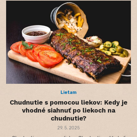
Lietam
Chudnutie s pomocou liekov: Kedy je
vhodné siahnuť po liekoch na
chudnutie?
Posted
29. 5. 2025
on