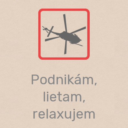
Skip
to
content
Podnikám,
lietam,
relaxujem