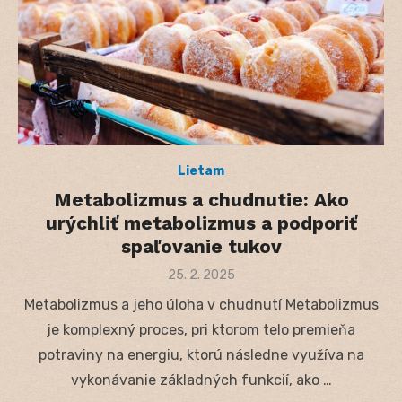
Lietam
Metabolizmus a chudnutie: Ako
urýchliť metabolizmus a podporiť
spaľovanie tukov
Posted
25. 2. 2025
on
Metabolizmus a jeho úloha v chudnutí Metabolizmus
je komplexný proces, pri ktorom telo premieňa
potraviny na energiu, ktorú následne využíva na
vykonávanie základných funkcií, ako …