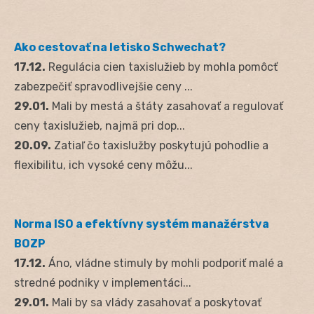
Ako cestovať na letisko Schwechat?
17.12.
Regulácia cien taxislužieb by mohla pomôcť
zabezpečiť spravodlivejšie ceny ...
29.01.
Mali by mestá a štáty zasahovať a regulovať
ceny taxislužieb, najmä pri dop...
20.09.
Zatiaľ čo taxislužby poskytujú pohodlie a
flexibilitu, ich vysoké ceny môžu...
Norma ISO a efektívny systém manažérstva
BOZP
17.12.
Áno, vládne stimuly by mohli podporiť malé a
stredné podniky v implementáci...
29.01.
Mali by sa vlády zasahovať a poskytovať