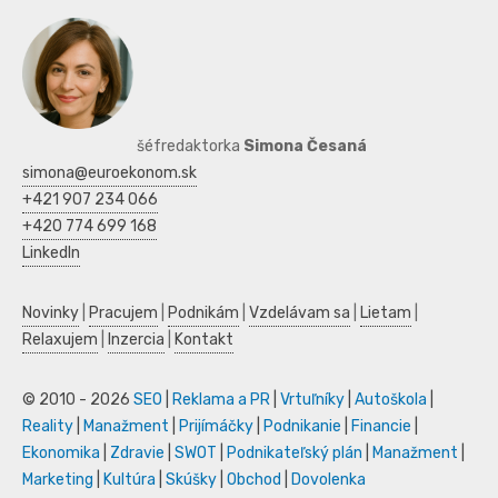
šéfredaktorka
Simona Česaná
simona@euroekonom.sk
+421 907 234 066
+420 774 699 168
LinkedIn
Novinky
|
Pracujem
|
Podnikám
|
Vzdelávam sa
|
Lietam
|
Relaxujem
|
Inzercia
|
Kontakt
© 2010 - 2026
SEO
|
Reklama a PR
|
Vrtuľníky
|
Autoškola
|
Reality
|
Manažment
|
Prijímáčky
|
Podnikanie
|
Financie
|
Ekonomika
|
Zdravie
|
SWOT
|
Podnikateľský plán
|
Manažment
|
Marketing
|
Kultúra
|
Skúšky
|
Obchod
|
Dovolenka