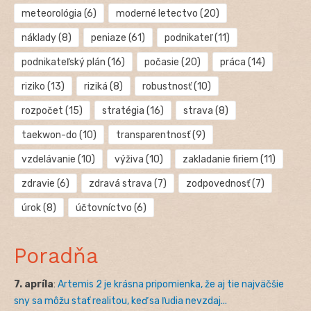
meteorológia
(6)
moderné letectvo
(20)
náklady
(8)
peniaze
(61)
podnikateľ
(11)
podnikateľský plán
(16)
počasie
(20)
práca
(14)
riziko
(13)
riziká
(8)
robustnosť
(10)
rozpočet
(15)
stratégia
(16)
strava
(8)
taekwon-do
(10)
transparentnosť
(9)
vzdelávanie
(10)
výživa
(10)
zakladanie firiem
(11)
zdravie
(6)
zdravá strava
(7)
zodpovednosť
(7)
úrok
(8)
účtovníctvo
(6)
Poradňa
7. apríla
:
Artemis 2 je krásna pripomienka, že aj tie najväčšie
sny sa môžu stať realitou, keď sa ľudia nevzdaj...