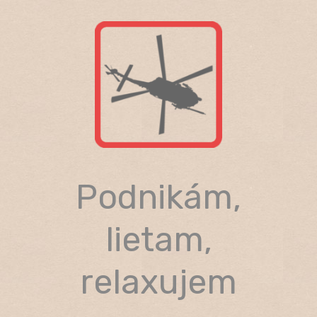
Skip
to
content
Podnikám,
lietam,
relaxujem