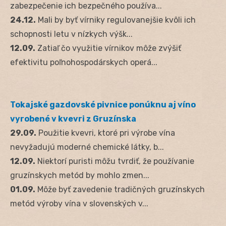
zabezpečenie ich bezpečného používa...
24.12.
Mali by byť vírniky regulovanejšie kvôli ich
schopnosti letu v nízkych výšk...
12.09.
Zatiaľ čo využitie vírnikov môže zvýšiť
efektivitu poľnohospodárskych operá...
Tokajské gazdovské pivnice ponúknu aj víno
vyrobené v kvevri z Gruzínska
29.09.
Použitie kvevri, ktoré pri výrobe vína
nevyžadujú moderné chemické látky, b...
12.09.
Niektorí puristi môžu tvrdiť, že používanie
gruzínskych metód by mohlo zmen...
01.09.
Môže byť zavedenie tradičných gruzínskych
metód výroby vína v slovenských v...