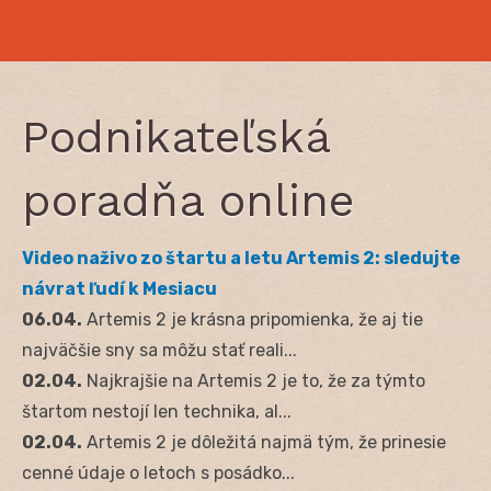
Podnikateľská
poradňa online
Video naživo zo štartu a letu Artemis 2: sledujte
návrat ľudí k Mesiacu
06.04.
Artemis 2 je krásna pripomienka, že aj tie
najväčšie sny sa môžu stať reali...
02.04.
Najkrajšie na Artemis 2 je to, že za týmto
štartom nestojí len technika, al...
02.04.
Artemis 2 je dôležitá najmä tým, že prinesie
cenné údaje o letoch s posádko...