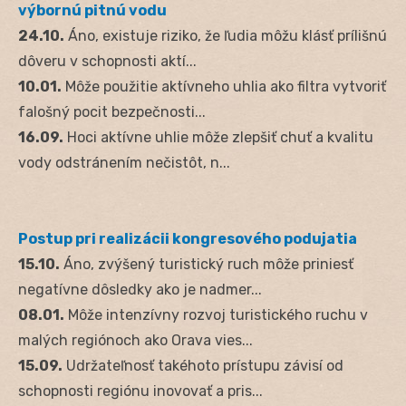
výbornú pitnú vodu
24.10.
Áno, existuje riziko, že ľudia môžu klásť prílišnú
dôveru v schopnosti aktí...
10.01.
Môže použitie aktívneho uhlia ako filtra vytvoriť
falošný pocit bezpečnosti...
16.09.
Hoci aktívne uhlie môže zlepšiť chuť a kvalitu
vody odstránením nečistôt, n...
Postup pri realizácii kongresového podujatia
15.10.
Áno, zvýšený turistický ruch môže priniesť
negatívne dôsledky ako je nadmer...
08.01.
Môže intenzívny rozvoj turistického ruchu v
malých regiónoch ako Orava vies...
15.09.
Udržateľnosť takéhoto prístupu závisí od
schopnosti regiónu inovovať a pris...