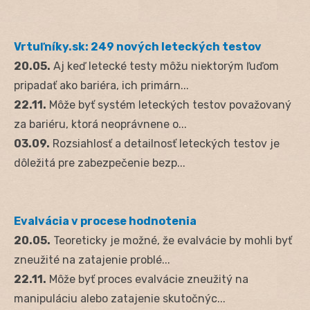
Vrtuľníky.sk: 249 nových leteckých testov
20.05.
Aj keď letecké testy môžu niektorým ľuďom
pripadať ako bariéra, ich primárn...
22.11.
Môže byť systém leteckých testov považovaný
za bariéru, ktorá neoprávnene o...
03.09.
Rozsiahlosť a detailnosť leteckých testov je
dôležitá pre zabezpečenie bezp...
Evalvácia v procese hodnotenia
20.05.
Teoreticky je možné, že evalvácie by mohli byť
zneužité na zatajenie problé...
22.11.
Môže byť proces evalvácie zneužitý na
manipuláciu alebo zatajenie skutočnýc...