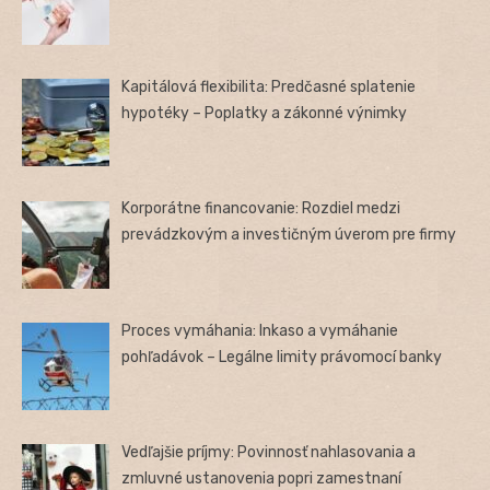
Kapitálová flexibilita: Predčasné splatenie
hypotéky – Poplatky a zákonné výnimky
Korporátne financovanie: Rozdiel medzi
prevádzkovým a investičným úverom pre firmy
Proces vymáhania: Inkaso a vymáhanie
pohľadávok – Legálne limity právomocí banky
Vedľajšie príjmy: Povinnosť nahlasovania a
zmluvné ustanovenia popri zamestnaní