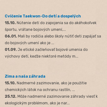
Cvičenie Taekwon-Do detí a dospelých
15.10.
Nútenie detí do zapojenia sa do akéhokoľvek
športu, vrátane bojových umení,...
06.01.
Mali by rodičia alebo školy nútiť deti zapájať sa
do bojových umení ako je ...
01.09.
Je etické začleňovať bojové umenia do
výchovy detí, keďže niektoré metódy m...
Zima a naša záhrada
15.10.
Nadmerné zazimovanie, ako je použitie
chemických látok na ochranu rastlín, ...
25.12.
Môže nadmerné zazimovanie záhrady viesť k
ekologickým problémom, ako je nar...