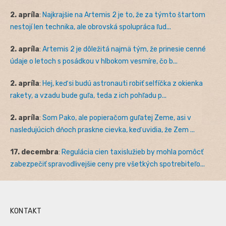
2. apríla
:
Najkrajšie na Artemis 2 je to, že za týmto štartom
nestojí len technika, ale obrovská spolupráca ľud...
2. apríla
:
Artemis 2 je dôležitá najmä tým, že prinesie cenné
údaje o letoch s posádkou v hlbokom vesmíre, čo b...
2. apríla
:
Hej, keď si budú astronauti robiť selfíčka z okienka
rakety, a vzadu bude guľa, teda z ich pohľadu p...
2. apríla
:
Som Pako, ale popieračom guľatej Zeme, asi v
nasledujúcich dňoch praskne cievka, keď uvidia, že Zem ...
17. decembra
:
Regulácia cien taxislužieb by mohla pomôcť
zabezpečiť spravodlivejšie ceny pre všetkých spotrebiteľo...
KONTAKT