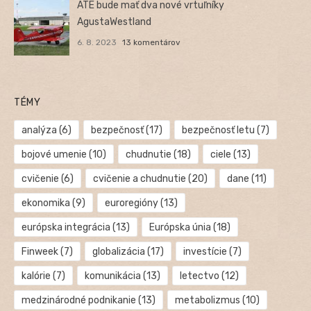
ATE bude mať dva nové vrtuľníky
AgustaWestland
6. 8. 2023
13 komentárov
TÉMY
analýza
(6)
bezpečnosť
(17)
bezpečnosť letu
(7)
bojové umenie
(10)
chudnutie
(18)
ciele
(13)
cvičenie
(6)
cvičenie a chudnutie
(20)
dane
(11)
ekonomika
(9)
euroregióny
(13)
európska integrácia
(13)
Európska únia
(18)
Finweek
(7)
globalizácia
(17)
investície
(7)
kalórie
(7)
komunikácia
(13)
letectvo
(12)
medzinárodné podnikanie
(13)
metabolizmus
(10)