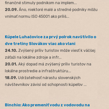
finančné stimuly podnikom na implem...
20.09.
Áno, niektoré malé a stredné podniky môžu
vnímať normu ISO 45001 ako príliš...
Kúpele Luhačovice za prvý polrok navštívilo o
dve tretiny Slovákov viac ako vlani
24.10.
Zvýšený príliv turistov môže viesť k väčšej
záťaži na lokálne zdroje a infr...
20.01.
Aký dopad má zvýšený príliv turistov na
lokálne prostredie a infraštruktúru...
18.09.
Udržateľnosť nárastu slovenských
návštevníkov závisí od schopnosti kúpeľov ...
Binchio: Ako premeniť vodu z vodovodu na