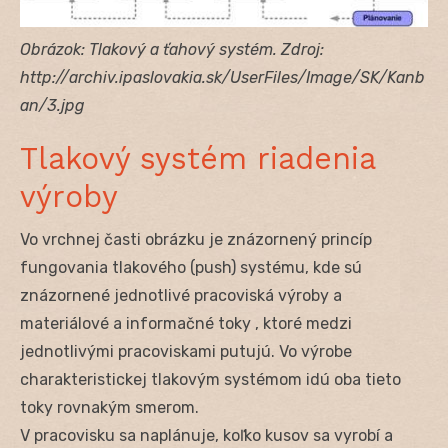
Obrázok: Tlakový a ťahový systém. Zdroj:
http://archiv.ipaslovakia.sk/UserFiles/Image/SK/Kanb
an/3.jpg
Tlakový systém riadenia
výroby
Vo vrchnej časti obrázku je znázornený princíp
fungovania tlakového (push) systému, kde sú
znázornené jednotlivé pracoviská výroby a
materiálové a informačné toky , ktoré medzi
jednotlivými pracoviskami putujú. Vo výrobe
charakteristickej tlakovým systémom idú oba tieto
toky rovnakým smerom.
V pracovisku sa naplánuje, koľko kusov sa vyrobí a