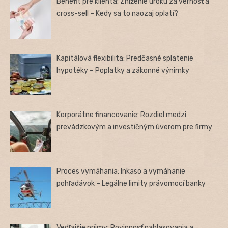
Benefit pre klienta: Zníženie úroku za vernosť a
cross-sell – Kedy sa to naozaj oplatí?
Kapitálová flexibilita: Predčasné splatenie
hypotéky – Poplatky a zákonné výnimky
Korporátne financovanie: Rozdiel medzi
prevádzkovým a investičným úverom pre firmy
Proces vymáhania: Inkaso a vymáhanie
pohľadávok – Legálne limity právomocí banky
Vedľajšie príjmy: Povinnosť nahlasovania a