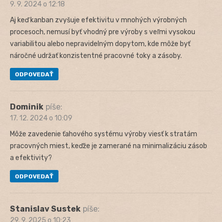
9. 9. 2024 o 12:18
Aj keď kanban zvyšuje efektivitu v mnohých výrobných
procesoch, nemusí byť vhodný pre výroby s veľmi vysokou
variabilitou alebo nepravidelným dopytom, kde môže byť
náročné udržať konzistentné pracovné toky a zásoby.
ODPOVEDAŤ
Dominik
píše:
17. 12. 2024 o 10:09
Môže zavedenie ťahového systému výroby viesť k stratám
pracovných miest, keďže je zamerané na minimalizáciu zásob
a efektivity?
ODPOVEDAŤ
Stanislav Sustek
píše:
29. 9. 2025 o 10:23