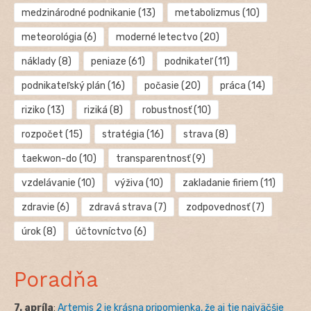
medzinárodné podnikanie
(13)
metabolizmus
(10)
meteorológia
(6)
moderné letectvo
(20)
náklady
(8)
peniaze
(61)
podnikateľ
(11)
podnikateľský plán
(16)
počasie
(20)
práca
(14)
riziko
(13)
riziká
(8)
robustnosť
(10)
rozpočet
(15)
stratégia
(16)
strava
(8)
taekwon-do
(10)
transparentnosť
(9)
vzdelávanie
(10)
výživa
(10)
zakladanie firiem
(11)
zdravie
(6)
zdravá strava
(7)
zodpovednosť
(7)
úrok
(8)
účtovníctvo
(6)
Poradňa
7. apríla
:
Artemis 2 je krásna pripomienka, že aj tie najväčšie