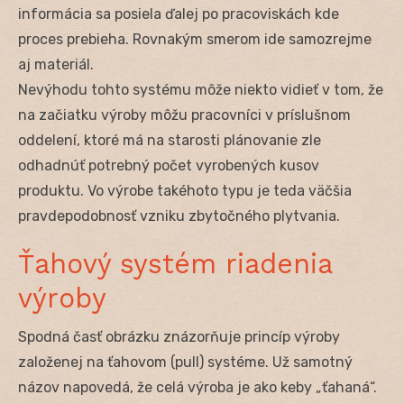
informácia sa posiela ďalej po pracoviskách kde
proces prebieha. Rovnakým smerom ide samozrejme
aj materiál.
Nevýhodu tohto systému môže niekto vidieť v tom, že
na začiatku výroby môžu pracovníci v príslušnom
oddelení, ktoré má na starosti plánovanie zle
odhadnúť potrebný počet vyrobených kusov
produktu. Vo výrobe takéhoto typu je teda väčšia
pravdepodobnosť vzniku zbytočného plytvania.
Ťahový systém riadenia
výroby
Spodná časť obrázku znázorňuje princíp výroby
založenej na ťahovom (pull) systéme. Už samotný
názov napovedá, že celá výroba je ako keby „ťahaná“.