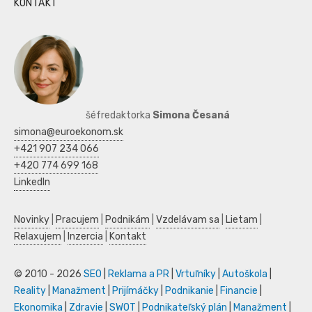
KONTAKT
šéfredaktorka
Simona Česaná
simona@euroekonom.sk
+421 907 234 066
+420 774 699 168
LinkedIn
Novinky
|
Pracujem
|
Podnikám
|
Vzdelávam sa
|
Lietam
|
Relaxujem
|
Inzercia
|
Kontakt
© 2010 - 2026
SEO
|
Reklama a PR
|
Vrtuľníky
|
Autoškola
|
Reality
|
Manažment
|
Prijímáčky
|
Podnikanie
|
Financie
|
Ekonomika
|
Zdravie
|
SWOT
|
Podnikateľský plán
|
Manažment
|