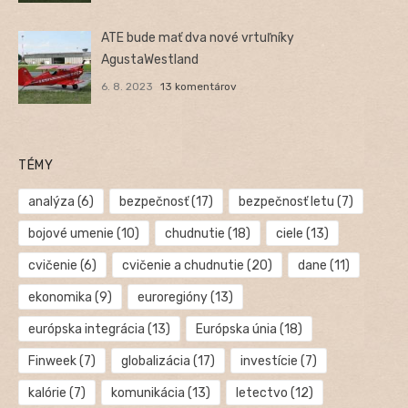
ATE bude mať dva nové vrtuľníky
AgustaWestland
6. 8. 2023
13 komentárov
TÉMY
analýza
(6)
bezpečnosť
(17)
bezpečnosť letu
(7)
bojové umenie
(10)
chudnutie
(18)
ciele
(13)
cvičenie
(6)
cvičenie a chudnutie
(20)
dane
(11)
ekonomika
(9)
euroregióny
(13)
európska integrácia
(13)
Európska únia
(18)
Finweek
(7)
globalizácia
(17)
investície
(7)
kalórie
(7)
komunikácia
(13)
letectvo
(12)