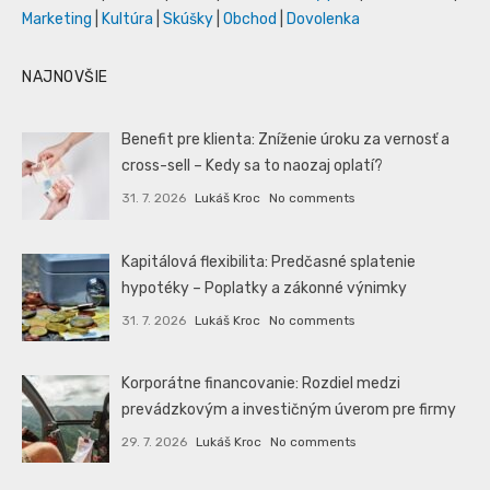
Marketing
|
Kultúra
|
Skúšky
|
Obchod
|
Dovolenka
NAJNOVŠIE
Benefit pre klienta: Zníženie úroku za vernosť a
cross-sell – Kedy sa to naozaj oplatí?
31. 7. 2026
Lukáš Kroc
No comments
Kapitálová flexibilita: Predčasné splatenie
hypotéky – Poplatky a zákonné výnimky
31. 7. 2026
Lukáš Kroc
No comments
Korporátne financovanie: Rozdiel medzi
prevádzkovým a investičným úverom pre firmy
29. 7. 2026
Lukáš Kroc
No comments