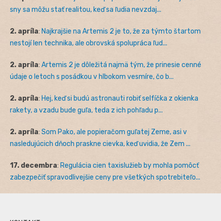
sny sa môžu stať realitou, keď sa ľudia nevzdaj...
2. apríla
:
Najkrajšie na Artemis 2 je to, že za týmto štartom
nestojí len technika, ale obrovská spolupráca ľud...
2. apríla
:
Artemis 2 je dôležitá najmä tým, že prinesie cenné
údaje o letoch s posádkou v hlbokom vesmíre, čo b...
2. apríla
:
Hej, keď si budú astronauti robiť selfíčka z okienka
rakety, a vzadu bude guľa, teda z ich pohľadu p...
2. apríla
:
Som Pako, ale popieračom guľatej Zeme, asi v
nasledujúcich dňoch praskne cievka, keď uvidia, že Zem ...
17. decembra
:
Regulácia cien taxislužieb by mohla pomôcť
zabezpečiť spravodlivejšie ceny pre všetkých spotrebiteľo...