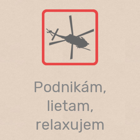
Skip
to
content
Podnikám,
lietam,
relaxujem