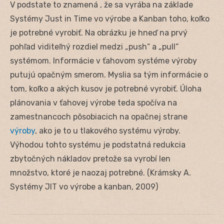
V podstate to znamená , že sa vyrába na základe
Systémy Just in Time vo výrobe a Kanban toho, koľko
je potrebné vyrobiť. Na obrázku je hneď na prvý
pohľad viditeľný rozdiel medzi „push“ a „pull“
systémom. Informácie v ťahovom systéme výroby
putujú opačným smerom. Myslia sa tým informácie o
tom, koľko a akých kusov je potrebné vyrobiť. Úloha
plánovania v ťahovej výrobe teda spočíva na
zamestnancoch pôsobiacich na opačnej strane
výroby
, ako je to u tlakového systému výroby.
Výhodou tohto systému je podstatná redukcia
zbytočných nákladov pretože sa vyrobí len
množstvo, ktoré je naozaj potrebné. (Krámsky A.
Systémy JIT vo výrobe a kanban, 2009)