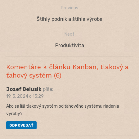
Previous
Navigácia
Previous
Štíhly podnik a štíhla výroba
v
post:
Next
článku
Next
Produktivita
post:
Komentáre k článku Kanban, tlakový a
ťahový systém (6)
Jozef Belusik
píše:
19. 5. 2024 o 15:29
Ako sa líši tlakový systém od ťahového systému riadenia
výroby?
ODPOVEDAŤ