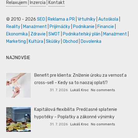
Relaxujem
|
Inzercia
|
Kontakt
© 2010 - 2026
SEO
|
Reklama a PR
|
Vrtuľníky
|
Autoškola
|
Reality
|
Manažment
|
Prijímáčky
|
Podnikanie
|
Financie
|
Ekonomika
|
Zdravie
|
SWOT
|
Podnikateľský plán
|
Manažment
|
Marketing
|
Kultúra
|
Skúšky
|
Obchod
|
Dovolenka
NAJNOVŠIE
Benefit pre klienta: Zníženie úroku za vernosť a
cross-sell – Kedy sa to naozaj oplatí?
31. 7. 2026
Lukáš Kroc
No comments
Kapitálová flexibilita: Predčasné splatenie
hypotéky – Poplatky a zákonné výnimky
31. 7. 2026
Lukáš Kroc
No comments