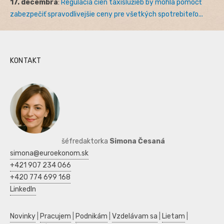
17. decembra
:
Regulácia cien taxislužieb by mohla pomôcť
zabezpečiť spravodlivejšie ceny pre všetkých spotrebiteľo...
KONTAKT
šéfredaktorka
Simona Česaná
simona@euroekonom.sk
+421 907 234 066
+420 774 699 168
LinkedIn
Novinky
|
Pracujem
|
Podnikám
|
Vzdelávam sa
|
Lietam
|