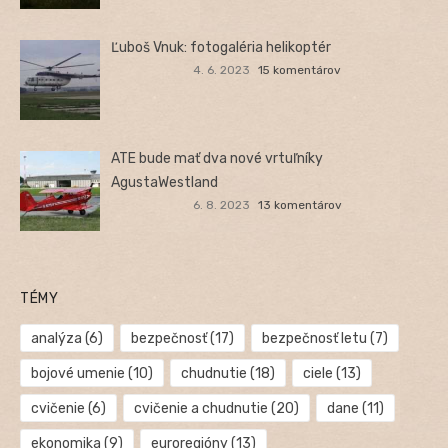
Ľuboš Vnuk: fotogaléria helikoptér
4. 6. 2023
15 komentárov
ATE bude mať dva nové vrtuľníky
AgustaWestland
6. 8. 2023
13 komentárov
TÉMY
analýza
(6)
bezpečnosť
(17)
bezpečnosť letu
(7)
bojové umenie
(10)
chudnutie
(18)
ciele
(13)
cvičenie
(6)
cvičenie a chudnutie
(20)
dane
(11)
ekonomika
(9)
euroregióny
(13)