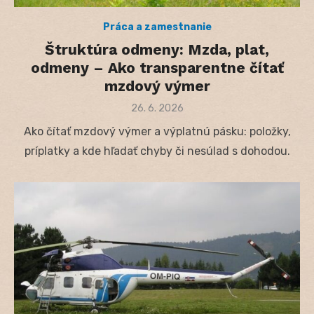
Práca a zamestnanie
Štruktúra odmeny: Mzda, plat,
odmeny – Ako transparentne čítať
mzdový výmer
Posted
26. 6. 2026
on
Ako čítať mzdový výmer a výplatnú pásku: položky,
príplatky a kde hľadať chyby či nesúlad s dohodou.