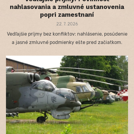
nahlasovania a zmluvné ustanovenia
popri zamestnaní
Posted
22. 7. 2026
on
Vedľajšie príjmy bez konfliktov: nahlásenie, posúdenie
a jasné zmluvné podmienky ešte pred začiatkom.