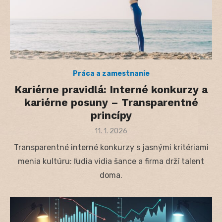
Práca a zamestnanie
Kariérne pravidlá: Interné konkurzy a
kariérne posuny – Transparentné
princípy
Posted
11. 1. 2026
on
Transparentné interné konkurzy s jasnými kritériami
menia kultúru: ľudia vidia šance a firma drží talent
doma.