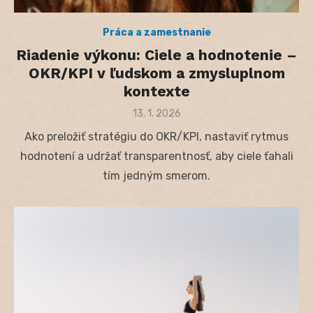
Práca a zamestnanie
Riadenie výkonu: Ciele a hodnotenie –
OKR/KPI v ľudskom a zmysluplnom
kontexte
Posted
13. 1. 2026
on
Ako preložiť stratégiu do OKR/KPI, nastaviť rytmus
hodnotení a udržať transparentnosť, aby ciele ťahali
tím jedným smerom.