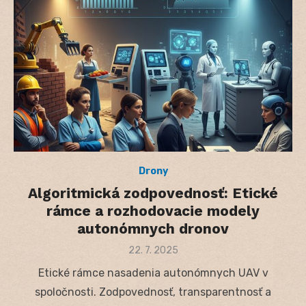
Drony
Algoritmická zodpovednosť: Etické
rámce a rozhodovacie modely
autonómnych dronov
Posted
22. 7. 2025
on
Etické rámce nasadenia autonómnych UAV v
spoločnosti. Zodpovednosť, transparentnosť a