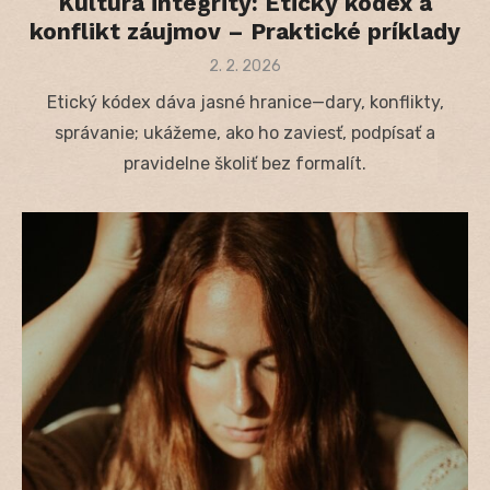
Kultúra integrity: Etický kódex a
konflikt záujmov – Praktické príklady
Posted
2. 2. 2026
on
Etický kódex dáva jasné hranice—dary, konflikty,
správanie; ukážeme, ako ho zaviesť, podpísať a
pravidelne školiť bez formalít.