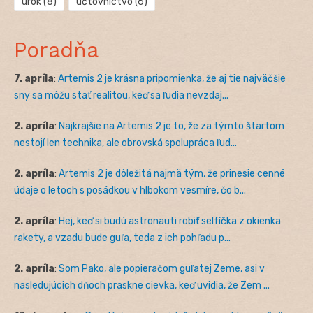
úrok
(8)
účtovníctvo
(6)
Poradňa
7. apríla
:
Artemis 2 je krásna pripomienka, že aj tie najväčšie
sny sa môžu stať realitou, keď sa ľudia nevzdaj...
2. apríla
:
Najkrajšie na Artemis 2 je to, že za týmto štartom
nestojí len technika, ale obrovská spolupráca ľud...
2. apríla
:
Artemis 2 je dôležitá najmä tým, že prinesie cenné
údaje o letoch s posádkou v hlbokom vesmíre, čo b...
2. apríla
:
Hej, keď si budú astronauti robiť selfíčka z okienka
rakety, a vzadu bude guľa, teda z ich pohľadu p...
2. apríla
:
Som Pako, ale popieračom guľatej Zeme, asi v
nasledujúcich dňoch praskne cievka, keď uvidia, že Zem ...