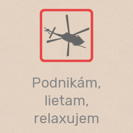
Skip
to
content
Podnikám,
lietam,
relaxujem