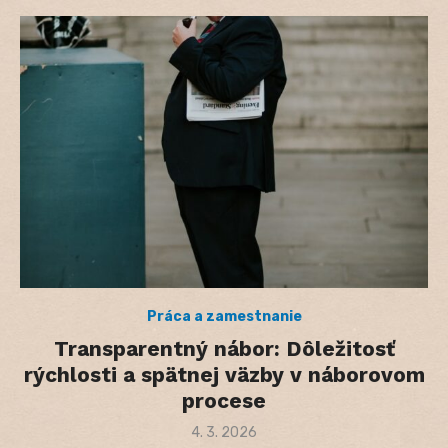
Práca a zamestnanie
Transparentný nábor: Dôležitosť
rýchlosti a spätnej väzby v náborovom
procese
Posted
4. 3. 2026