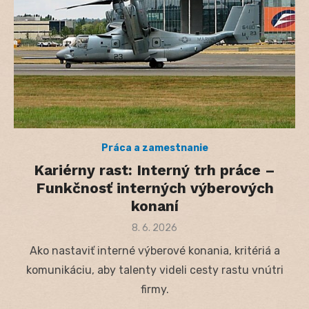
Práca a zamestnanie
Kariérny rast: Interný trh práce –
Funkčnosť interných výberových
konaní
Posted
8. 6. 2026
on
Ako nastaviť interné výberové konania, kritériá a
komunikáciu, aby talenty videli cesty rastu vnútri
firmy.