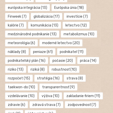
európska integrácia
(13)
Európska únia
(18)
Finweek
(7)
globalizácia
(17)
investície
(7)
kalórie
(7)
komunikácia
(13)
letectvo
(12)
medzinárodné podnikanie
(13)
metabolizmus
(10)
meteorológia
(6)
moderné letectvo
(20)
náklady
(8)
peniaze
(61)
podnikateľ
(11)
podnikateľský plán
(16)
počasie
(20)
práca
(14)
riziko
(13)
riziká
(8)
robustnosť
(10)
rozpočet
(15)
stratégia
(16)
strava
(8)
taekwon-do
(10)
transparentnosť
(9)
vzdelávanie
(10)
výživa
(10)
zakladanie firiem
(11)
zdravie
(6)
zdravá strava
(7)
zodpovednosť
(7)