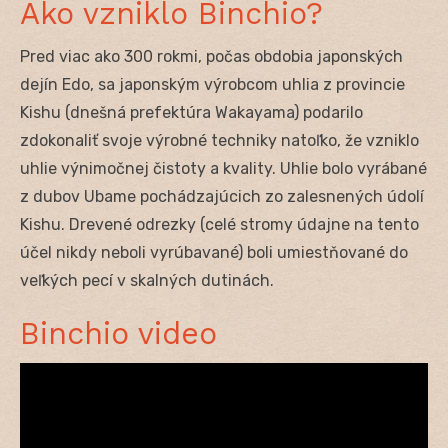
Ako vzniklo Binchio?
Pred viac ako 300 rokmi, počas obdobia japonských
dejín Edo, sa japonským výrobcom uhlia z provincie
Kishu (dnešná prefektúra Wakayama) podarilo
zdokonaliť svoje výrobné techniky natoľko, že vzniklo
uhlie výnimočnej čistoty a kvality. Uhlie bolo vyrábané
z dubov Ubame pochádzajúcich zo zalesnených údolí
Kishu. Drevené odrezky (celé stromy údajne na tento
účel nikdy neboli vyrúbavané) boli umiestňované do
veľkých pecí v skalných dutinách.
Binchio video