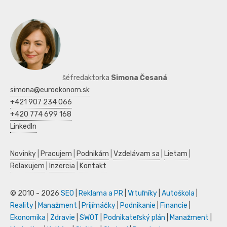
šéfredaktorka
Simona Česaná
simona@euroekonom.sk
+421 907 234 066
+420 774 699 168
LinkedIn
Novinky
|
Pracujem
|
Podnikám
|
Vzdelávam sa
|
Lietam
|
Relaxujem
|
Inzercia
|
Kontakt
© 2010 - 2026
SEO
|
Reklama a PR
|
Vrtuľníky
|
Autoškola
|
Reality
|
Manažment
|
Prijímáčky
|
Podnikanie
|
Financie
|
Ekonomika
|
Zdravie
|
SWOT
|
Podnikateľský plán
|
Manažment
|