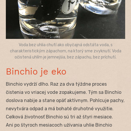
Voda bez uhlia chutí ako obyčajná odstáta voda, s
charakteristickým zápachom, na ktorý sme zvyknutí. Voda
očistená uhlím je jemnejšia, bez zápachu, bez príchutí.
Binchio je eko
Binchio vydrží dlho. Raz za dva týždne proces
čistenia vo vriacej vode zopakujeme. Tým sa Binchio
doslova nabije a stane opäť aktívnym. Pohlcuje pachy,
nevytvára odpad a má bohaté druhotné využitie.
Celková životnosť Binchio sú tri až štyri mesiace.
Ani po štyroch mesiacoch užívania uhlie Binchio