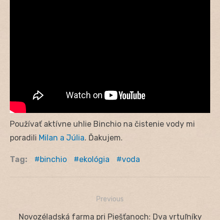
Používať aktívne uhlie Binchio na čistenie vody mi
poradili
Milan a Júlia
. Ďakujem.
Tag:
binchio
ekológia
voda
Previous
Navigácia
Previous
Novozéladská farma pri Piešťanoch: Dva vrtuľníky