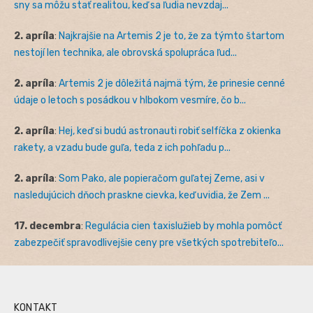
sny sa môžu stať realitou, keď sa ľudia nevzdaj...
2. apríla
:
Najkrajšie na Artemis 2 je to, že za týmto štartom
nestojí len technika, ale obrovská spolupráca ľud...
2. apríla
:
Artemis 2 je dôležitá najmä tým, že prinesie cenné
údaje o letoch s posádkou v hlbokom vesmíre, čo b...
2. apríla
:
Hej, keď si budú astronauti robiť selfíčka z okienka
rakety, a vzadu bude guľa, teda z ich pohľadu p...
2. apríla
:
Som Pako, ale popieračom guľatej Zeme, asi v
nasledujúcich dňoch praskne cievka, keď uvidia, že Zem ...
17. decembra
:
Regulácia cien taxislužieb by mohla pomôcť
zabezpečiť spravodlivejšie ceny pre všetkých spotrebiteľo...
KONTAKT