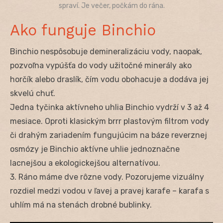
spraví. Je večer, počkám do rána.
Ako funguje Binchio
Binchio nespôsobuje demineralizáciu vody, naopak,
pozvoľna vypúšťa do vody užitočné minerály ako
horčík alebo draslík, čím vodu obohacuje a dodáva jej
skvelú chuť.
Jedna tyčinka aktívneho uhlia Binchio vydrží v 3 až 4
mesiace. Oproti klasickým brrr plastovým filtrom vody
či drahým zariadením fungujúcim na báze reverznej
osmózy je Binchio aktívne uhlie jednoznačne
lacnejšou a ekologickejšou alternatívou.
3. Ráno máme dve rôzne vody. Pozorujeme vizuálny
rozdiel medzi vodou v ľavej a pravej karafe – karafa s
uhlím má na stenách drobné bublinky.