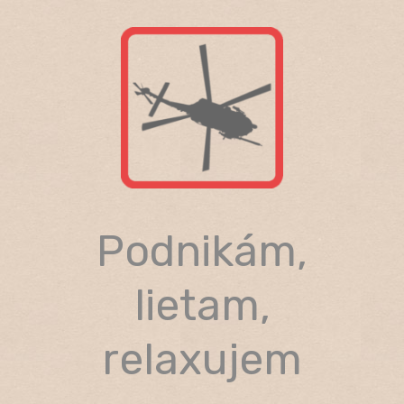
Skip
to
content
Podnikám,
lietam,
relaxujem