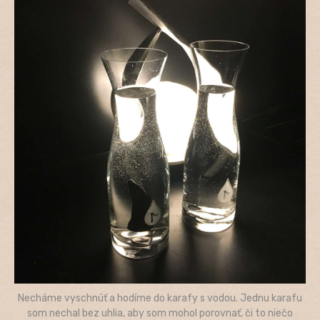
Necháme vyschnúť a hodíme do karafy s vodou. Jednu karafu
som nechal bez uhlia, aby som mohol porovnať, či to niečo