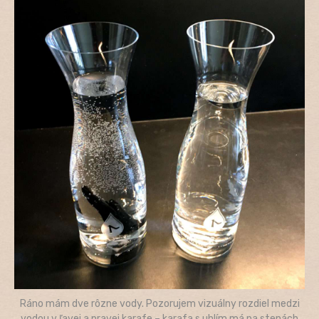
Ráno mám dve rôzne vody. Pozorujem vizuálny rozdiel medzi
vodou v ľavej a pravej karafe – karafa s uhlím má na stenách