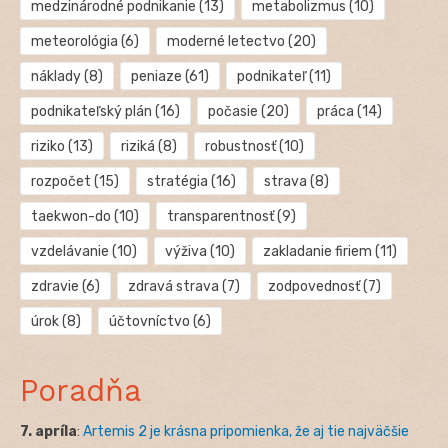
medzinárodné podnikanie
(13)
metabolizmus
(10)
meteorológia
(6)
moderné letectvo
(20)
náklady
(8)
peniaze
(61)
podnikateľ
(11)
podnikateľský plán
(16)
počasie
(20)
práca
(14)
riziko
(13)
riziká
(8)
robustnosť
(10)
rozpočet
(15)
stratégia
(16)
strava
(8)
taekwon-do
(10)
transparentnosť
(9)
vzdelávanie
(10)
výživa
(10)
zakladanie firiem
(11)
zdravie
(6)
zdravá strava
(7)
zodpovednosť
(7)
úrok
(8)
účtovníctvo
(6)
Poradňa
7. apríla
:
Artemis 2 je krásna pripomienka, že aj tie najväčšie