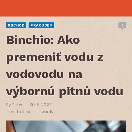
OBCHOD
PRACUJEM
6
Binchio: Ako
premeniť vodu z
vodovodu na
výbornú pitnú vodu
By
Peter
Posted
30. 5. 2023
on
Time to Read:
-
words