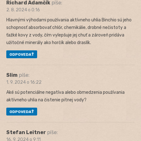
Richard Adamčík
píše:
2. 8. 2024 o 0:16
Hlavnými výhodami používania aktívneho uhlia Binchio sú jeho
schopnosť absorbovať chlór, chemikálie, drobné nečistoty a
ťažké kovy z vody, čím vylepšuje jej chuť a zároveň pridáva
užitočné minerály ako horčík alebo draslík.
ODPOVEDAŤ
Slim
píše:
1. 9. 2024 o 16:22
Aké sú potenciálne negatíva alebo obmedzenia používania
aktívneho uhlia na čistenie pitnej vody?
ODPOVEDAŤ
Stefan Leitner
píše:
16. 9. 2024 o 9:11