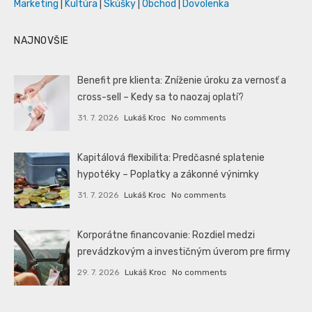
Marketing
|
Kultúra
|
Skúšky
|
Obchod
|
Dovolenka
NAJNOVŠIE
Benefit pre klienta: Zníženie úroku za vernosť a
cross-sell – Kedy sa to naozaj oplatí?
31. 7. 2026
Lukáš Kroc
No comments
Kapitálová flexibilita: Predčasné splatenie
hypotéky – Poplatky a zákonné výnimky
31. 7. 2026
Lukáš Kroc
No comments
Korporátne financovanie: Rozdiel medzi
prevádzkovým a investičným úverom pre firmy
29. 7. 2026
Lukáš Kroc
No comments