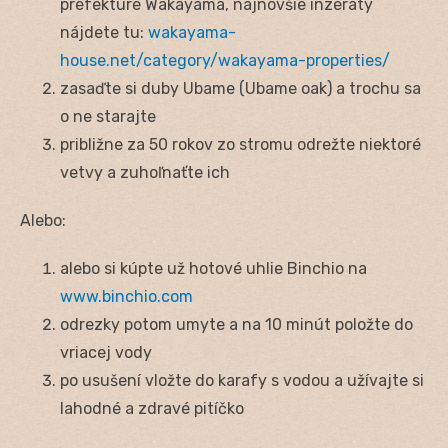
prefektúre Wakayama, najnovšie inzeráty
nájdete tu:
wakayama-
house.net/category/wakayama-properties/
zasaďte si duby Ubame (Ubame oak) a trochu sa
o ne starajte
približne za 50 rokov zo stromu odrežte niektoré
vetvy a zuhoľnaťte ich
Alebo:
alebo si kúpte už hotové uhlie Binchio na
www.binchio.com
odrezky potom umyte a na 10 minút položte do
vriacej vody
po usušení vložte do karafy s vodou a užívajte si
lahodné a zdravé pitíčko