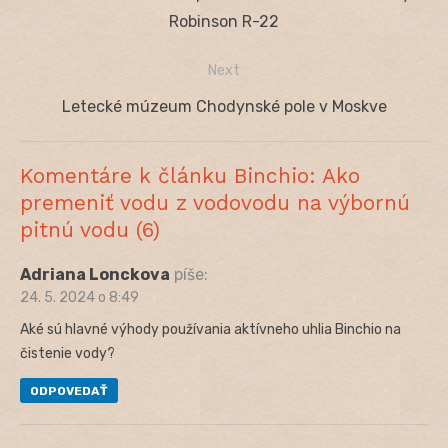
v
post:
Robinson R-22
článku
Next
Next
Letecké múzeum Chodynské pole v Moskve
post:
Komentáre k článku Binchio: Ako
premeniť vodu z vodovodu na výbornú
pitnú vodu (6)
Adriana Lonckova
píše:
24. 5. 2024 o 8:49
Aké sú hlavné výhody používania aktívneho uhlia Binchio na
čistenie vody?
ODPOVEDAŤ