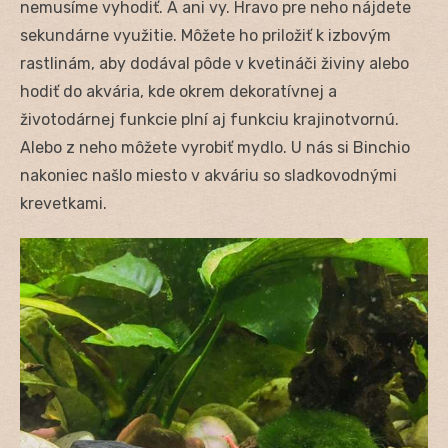
nemusíme vyhodiť. A ani vy. Hravo pre neho nájdete
sekundárne využitie. Môžete ho priložiť k izbovým
rastlinám, aby dodával pôde v kvetináči živiny alebo
hodiť do akvária, kde okrem dekoratívnej a
životodárnej funkcie plní aj funkciu krajinotvornú.
Alebo z neho môžete vyrobiť mydlo. U nás si Binchio
nakoniec našlo miesto v akváriu so sladkovodnými
krevetkami.