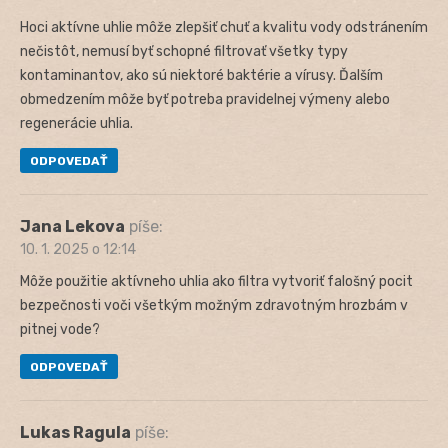
Hoci aktívne uhlie môže zlepšiť chuť a kvalitu vody odstránením
nečistôt, nemusí byť schopné filtrovať všetky typy
kontaminantov, ako sú niektoré baktérie a vírusy. Ďalším
obmedzením môže byť potreba pravidelnej výmeny alebo
regenerácie uhlia.
ODPOVEDAŤ
Jana Lekova
píše:
10. 1. 2025 o 12:14
Môže použitie aktívneho uhlia ako filtra vytvoriť falošný pocit
bezpečnosti voči všetkým možným zdravotným hrozbám v
pitnej vode?
ODPOVEDAŤ
Lukas Ragula
píše: