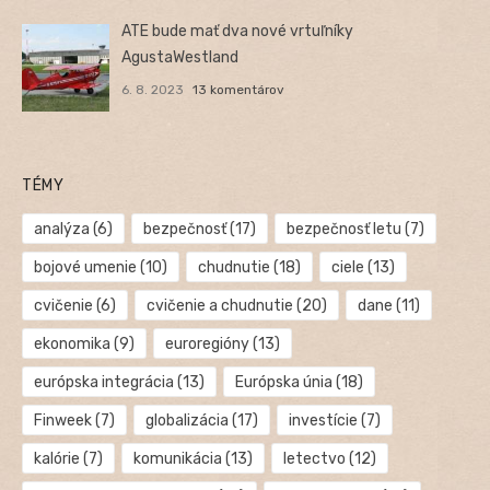
ATE bude mať dva nové vrtuľníky
AgustaWestland
6. 8. 2023
13 komentárov
TÉMY
analýza
(6)
bezpečnosť
(17)
bezpečnosť letu
(7)
bojové umenie
(10)
chudnutie
(18)
ciele
(13)
cvičenie
(6)
cvičenie a chudnutie
(20)
dane
(11)
ekonomika
(9)
euroregióny
(13)
európska integrácia
(13)
Európska únia
(18)
Finweek
(7)
globalizácia
(17)
investície
(7)
kalórie
(7)
komunikácia
(13)
letectvo
(12)