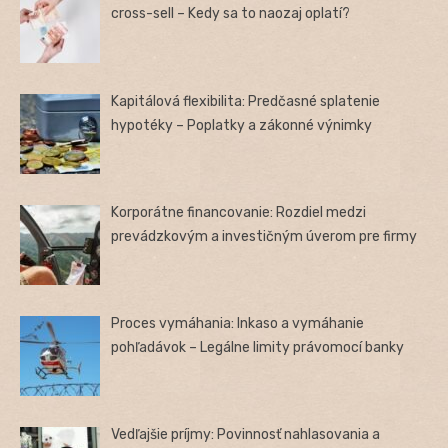
cross-sell – Kedy sa to naozaj oplatí?
Kapitálová flexibilita: Predčasné splatenie
hypotéky – Poplatky a zákonné výnimky
Korporátne financovanie: Rozdiel medzi
prevádzkovým a investičným úverom pre firmy
Proces vymáhania: Inkaso a vymáhanie
pohľadávok – Legálne limity právomocí banky
Vedľajšie príjmy: Povinnosť nahlasovania a