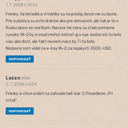
1. 7. 2008 o 13:56
Frenky, tie lietadla a vrtulniky su na predaj, lenze nie su lacne.
Pre cudzinca su este drahsie ako pre domacich, ale tak je to v
Rusku skoro so vsetkym. Navyse tie ceny su stale pomerne
vysoke. Mi-2 by si snad mohol zohnat aj u nas, kedze ich tu bolo
viac ako dost, ale fakt neviem naco by Ti to bolo.
Nedavno som videl na e-bay Mi-2 za nejakych 3500,-USD.
ODPOVEDAŤ
Lazzo
píše:
2. 7. 2008 o 0:04
Frenky si chce urobit na zahrade heli-bar 🙂 Posedenie „Pri
vrtuli“.
ODPOVEDAŤ