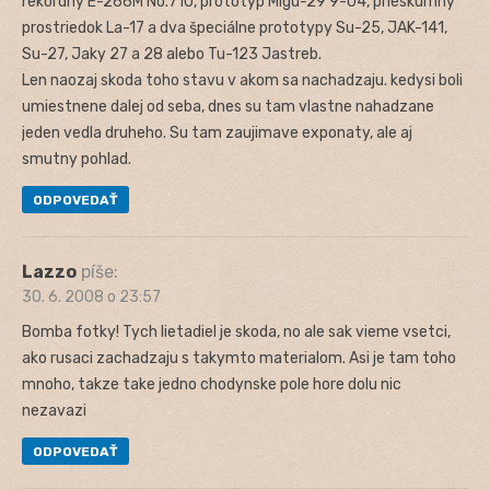
rekordný E-266M No.710, prototyp Migu-29 9-04, prieskumný
prostriedok La-17 a dva špeciálne prototypy Su-25, JAK-141,
Su-27, Jaky 27 a 28 alebo Tu-123 Jastreb.
Len naozaj skoda toho stavu v akom sa nachadzaju. kedysi boli
umiestnene dalej od seba, dnes su tam vlastne nahadzane
jeden vedla druheho. Su tam zaujimave exponaty, ale aj
smutny pohlad.
ODPOVEDAŤ
Lazzo
píše:
30. 6. 2008 o 23:57
Bomba fotky! Tych lietadiel je skoda, no ale sak vieme vsetci,
ako rusaci zachadzaju s takymto materialom. Asi je tam toho
mnoho, takze take jedno chodynske pole hore dolu nic
nezavazi
ODPOVEDAŤ