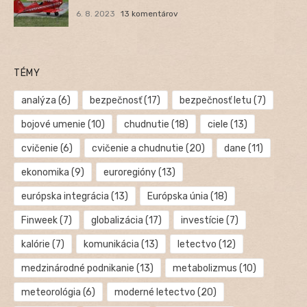
6. 8. 2023
13 komentárov
TÉMY
analýza
(6)
bezpečnosť
(17)
bezpečnosť letu
(7)
bojové umenie
(10)
chudnutie
(18)
ciele
(13)
cvičenie
(6)
cvičenie a chudnutie
(20)
dane
(11)
ekonomika
(9)
euroregióny
(13)
európska integrácia
(13)
Európska únia
(18)
Finweek
(7)
globalizácia
(17)
investície
(7)
kalórie
(7)
komunikácia
(13)
letectvo
(12)
medzinárodné podnikanie
(13)
metabolizmus
(10)
meteorológia
(6)
moderné letectvo
(20)