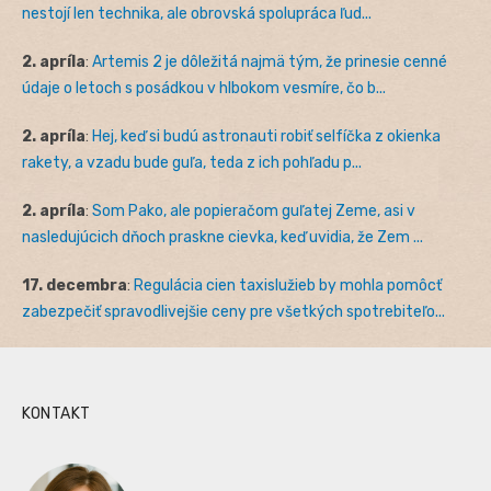
nestojí len technika, ale obrovská spolupráca ľud...
2. apríla
:
Artemis 2 je dôležitá najmä tým, že prinesie cenné
údaje o letoch s posádkou v hlbokom vesmíre, čo b...
2. apríla
:
Hej, keď si budú astronauti robiť selfíčka z okienka
rakety, a vzadu bude guľa, teda z ich pohľadu p...
2. apríla
:
Som Pako, ale popieračom guľatej Zeme, asi v
nasledujúcich dňoch praskne cievka, keď uvidia, že Zem ...
17. decembra
:
Regulácia cien taxislužieb by mohla pomôcť
zabezpečiť spravodlivejšie ceny pre všetkých spotrebiteľo...
KONTAKT