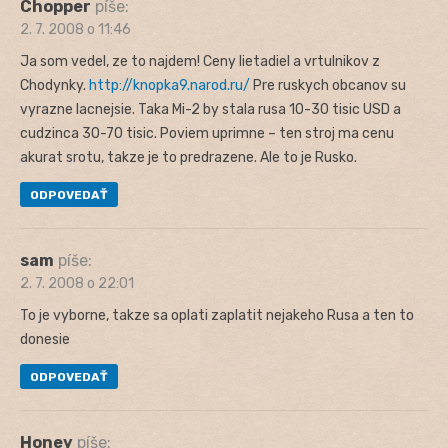
Chopper
píše:
2. 7. 2008 o 11:46
Ja som vedel, ze to najdem! Ceny lietadiel a vrtulnikov z
Chodynky.
http://knopka9.narod.ru/
Pre ruskych obcanov su
vyrazne lacnejsie. Taka Mi-2 by stala rusa 10-30 tisic USD a
cudzinca 30-70 tisic. Poviem uprimne – ten stroj ma cenu
akurat srotu, takze je to predrazene. Ale to je Rusko.
ODPOVEDAŤ
sam
píše:
2. 7. 2008 o 22:01
To je vyborne, takze sa oplati zaplatit nejakeho Rusa a ten to
donesie
ODPOVEDAŤ
Honey
píše: