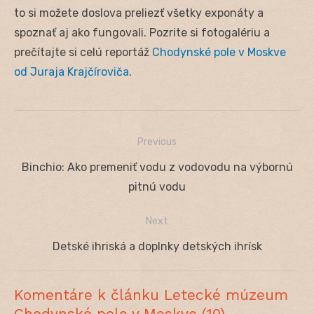
to si možete doslova preliezť všetky exponáty a
spoznať aj ako fungovali. Pozrite si fotogalériu a
prečítajte si celú reportáž
Chodynské pole v Moskve
od Juraja Krajčíroviča
.
Previous
Navigácia
Previous
Binchio: Ako premeniť vodu z vodovodu na výbornú
v
post:
pitnú vodu
článku
Next
Next
Detské ihriská a doplnky detských ihrísk
post:
Komentáre k článku Letecké múzeum
Chodynské pole v Moskve (10)