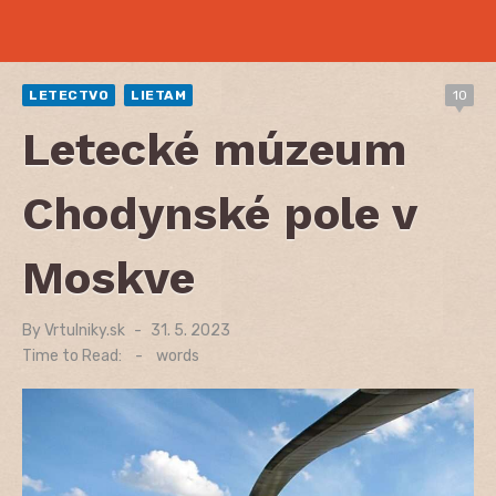
LETECTVO
LIETAM
10
Letecké múzeum
Chodynské pole v
Moskve
By
Vrtulniky.sk
Posted
31. 5. 2023
on
Time to Read:
-
words