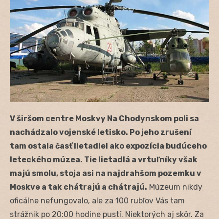
V širšom centre Moskvy Na Chodynskom poli sa
nachádzalo vojenské letisko. Po jeho zrušení
tam ostala časť lietadiel ako expozícia budúceho
leteckého múzea. Tie lietadlá a vrtuľníky však
majú smolu, stoja asi na najdrahšom pozemku v
Moskve a tak chátrajú a chátrajú.
Múzeum nikdy
oficálne nefungovalo, ale za 100 rubľov Vás tam
strážnik po 20:00 hodine pustí. Niektorých aj skôr. Za