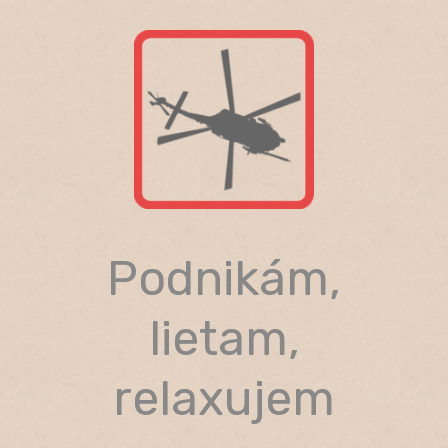
Skip
to
content
Podnikám,
lietam,
relaxujem