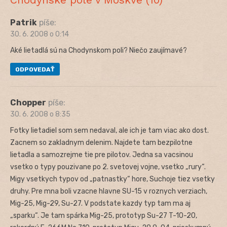
Patrik
píše:
30. 6. 2008 o 0:14
Aké lietadlá sú na Chodynskom poli? Niečo zaujímavé?
ODPOVEDAŤ
Chopper
píše:
30. 6. 2008 o 8:35
Fotky lietadiel som sem nedaval, ale ich je tam viac ako dost.
Zacnem so zakladnym delenim. Najdete tam bezpilotne
lietadla a samozrejme tie pre pilotov. Jedna sa vacsinou
vsetko o typy pouzivane po 2. svetovej vojne, vsetko „rury“.
Migy vsetkych typov od „patnastky“ hore, Suchoje tiez vsetky
druhy. Pre mna boli vzacne hlavne SU-15 v roznych verziach,
Mig-25, Mig-29, Su-27. V podstate kazdy typ tam ma aj
„sparku“. Je tam spárka Mig-25, prototyp Su-27 T-10-20,