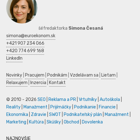
šéfredaktorka
Simona Česaná
simona@euroekonom.sk
+421 907 234 066
+420 774 699 168
LinkedIn
Novinky
|
Pracujem
|
Podnikám
|
Vzdelávam sa
|
Lietam
|
Relaxujem
|
Inzercia
|
Kontakt
© 2010 - 2026
SEO
|
Reklama a PR
|
Vrtuľníky
|
Autoškola
|
Reality
|
Manažment
|
Prijímáčky
|
Podnikanie
|
Financie
|
Ekonomika
|
Zdravie
|
SWOT
|
Podnikateľský plán
|
Manažment
|
Marketing
|
Kultúra
|
Skúšky
|
Obchod
|
Dovolenka
NAJNOVŠIE