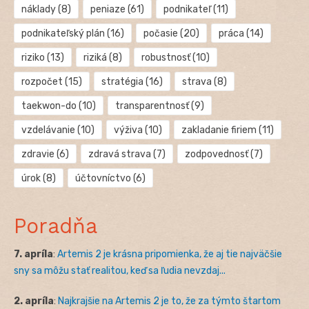
náklady
(8)
peniaze
(61)
podnikateľ
(11)
podnikateľský plán
(16)
počasie
(20)
práca
(14)
riziko
(13)
riziká
(8)
robustnosť
(10)
rozpočet
(15)
stratégia
(16)
strava
(8)
taekwon-do
(10)
transparentnosť
(9)
vzdelávanie
(10)
výživa
(10)
zakladanie firiem
(11)
zdravie
(6)
zdravá strava
(7)
zodpovednosť
(7)
úrok
(8)
účtovníctvo
(6)
Poradňa
7. apríla
:
Artemis 2 je krásna pripomienka, že aj tie najväčšie
sny sa môžu stať realitou, keď sa ľudia nevzdaj...
2. apríla
:
Najkrajšie na Artemis 2 je to, že za týmto štartom