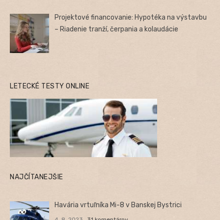
Projektové financovanie: Hypotéka na výstavbu
– Riadenie tranží, čerpania a kolaudácie
LETECKÉ TESTY ONLINE
NAJČÍTANEJŠIE
Havária vrtuľníka Mi-8 v Banskej Bystrici
4. 8. 2023
31 komentárov