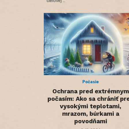
cieľovej …
Počasie
Ochrana pred extrémnym
počasím: Ako sa chrániť pr
vysokými teplotami,
mrazom, búrkami a
povodňami