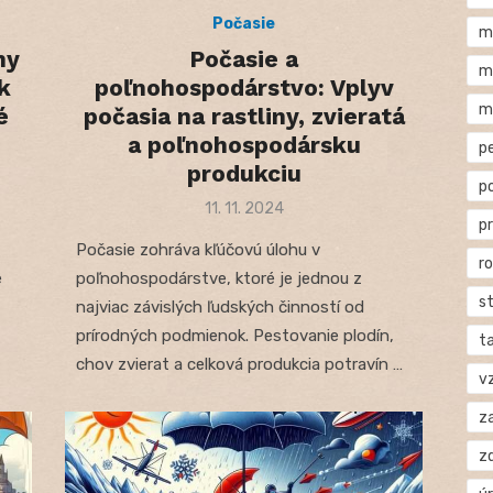
Počasie
m
ny
Počasie a
m
k
poľnohospodárstvo: Vplyv
m
é
počasia na rastliny, zvieratá
a poľnohospodársku
p
produkciu
p
Posted
11. 11. 2024
p
on
Počasie zohráva kľúčovú úlohu v
r
e
poľnohospodárstve, ktoré je jednou z
s
najviac závislých ľudských činností od
prírodných podmienok. Pestovanie plodín,
t
chov zvierat a celková produkcia potravín …
v
za
z