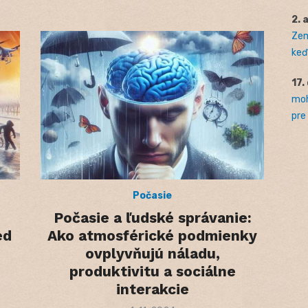
2. 
Zem
keď 
17.
moh
pre
Počasie
Počasie a ľudské správanie:
ed
Ako atmosférické podmienky
ovplyvňujú náladu,
produktivitu a sociálne
interakcie