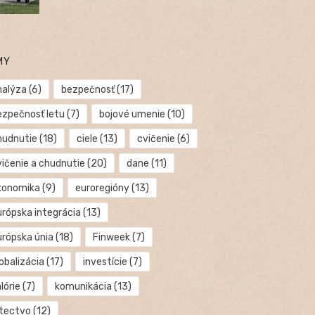
MY
nalýza
(6)
bezpečnosť
(17)
ezpečnosť letu
(7)
bojové umenie
(10)
hudnutie
(18)
ciele
(13)
cvičenie
(6)
vičenie a chudnutie
(20)
dane
(11)
konomika
(9)
euroregióny
(13)
urópska integrácia
(13)
urópska únia
(18)
Finweek
(7)
obalizácia
(17)
investície
(7)
lórie
(7)
komunikácia
(13)
etectvo
(12)