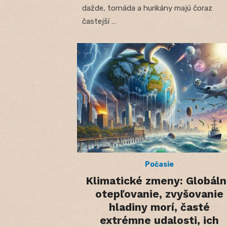
dažde, tornáda a hurikány majú čoraz
častejší …
Počasie
Klimatické zmeny: Globál
otepľovanie, zvyšovanie
hladiny morí, časté
extrémne udalosti, ich