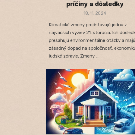
príčiny a dôsledky
Posted
18. 11. 2024
on
Klimatické zmeny predstavujú jednu z
najväčších výziev 21. storočia. Ich dôsled
presahujú environmentálne otázky a maj
zásadný dopad na spoločnosť, ekonomik
ľudské zdravie. Zmeny …