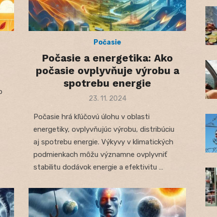
Počasie
Počasie a energetika: Ako
počasie ovplyvňuje výrobu a
spotrebu energie
o
Posted
23. 11. 2024
on
Počasie hrá kľúčovú úlohu v oblasti
energetiky, ovplyvňujúc výrobu, distribúciu
aj spotrebu energie. Výkyvy v klimatických
podmienkach môžu významne ovplyvniť
stabilitu dodávok energie a efektivitu …