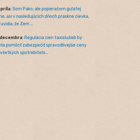
apríla
:
Som Pako, ale popieračom guľatej
e, asi v nasledujúcich dňoch praskne cievka,
uvidia, že Zem ...
 decembra
:
Regulácia cien taxislužieb by
la pomôcť zabezpečiť spravodlivejšie ceny
 všetkých spotrebiteľo...