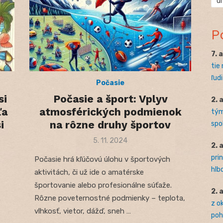
ú
P
7. 
tie
ľudi
Počasie
si
Počasie a šport: Vplyv
2. 
ľa
atmosférických podmienok
tým
i
na rôzne druhy športov
spo
Posted
5. 11. 2024
2. 
on
pri
Počasie hrá kľúčovú úlohu v športových
hlb
aktivitách, či už ide o amatérske
športovanie alebo profesionálne súťaže.
2. 
.
Rôzne poveternostné podmienky – teplota,
z o
vlhkosť, vietor, dážď, sneh …
pohľ