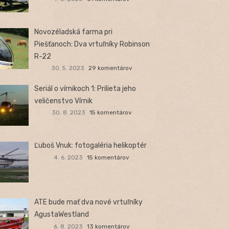
Novozéladská farma pri
Piešťanoch: Dva vrtuľníky Robinson
R-22
30. 5. 2023
29 komentárov
Seriál o vírnikoch 1: Prilieta jeho
veličenstvo Vírnik
30. 8. 2023
15 komentárov
Ľuboš Vnuk: fotogaléria helikoptér
4. 6. 2023
15 komentárov
ATE bude mať dva nové vrtuľníky
AgustaWestland
6. 8. 2023
13 komentárov