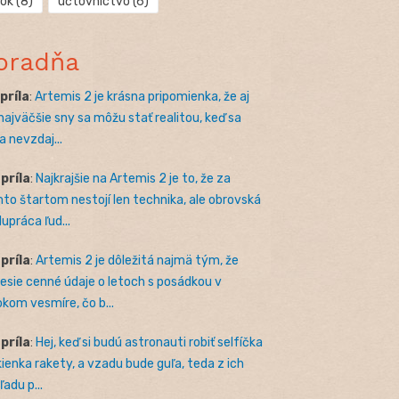
rok
(8)
účtovníctvo
(6)
oradňa
apríla
:
Artemis 2 je krásna pripomienka, že aj
 najväčšie sny sa môžu stať realitou, keď sa
a nevzdaj...
apríla
:
Najkrajšie na Artemis 2 je to, že za
to štartom nestojí len technika, ale obrovská
lupráca ľud...
apríla
:
Artemis 2 je dôležitá najmä tým, že
nesie cenné údaje o letoch s posádkou v
okom vesmíre, čo b...
apríla
:
Hej, keď si budú astronauti robiť selfíčka
kienka rakety, a vzadu bude guľa, teda z ich
adu p...