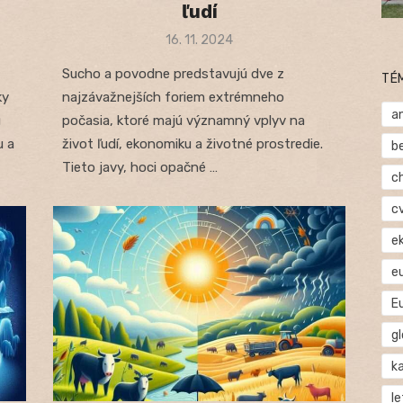
ľudí
Posted
16. 11. 2024
on
Sucho a povodne predstavujú dve z
TÉ
ky
najzávažnejších foriem extrémneho
a
ú
počasia, ktoré majú významný vplyv na
u a
život ľudí, ekonomiku a životné prostredie.
b
Tieto javy, hoci opačné …
c
c
e
e
E
gl
ka
l