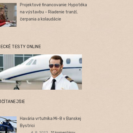
Projektové financovanie: Hypotéka
na výstavbu – Riadenie tranží,
čerpania a kolaudácie
TECKÉ TESTY ONLINE
JČÍTANEJŠIE
Havária vrtuľníka Mi-8 v Banskej
Bystrici
4. 8. 2023
31 komentárov