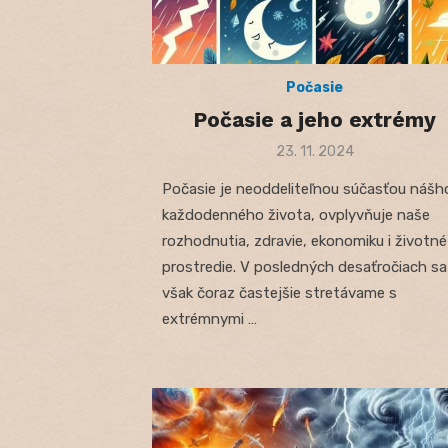
Počasie
Počasie a jeho extrémy
Posted
23. 11. 2024
on
Počasie je neoddeliteľnou súčasťou nášh
každodenného života, ovplyvňuje naše
rozhodnutia, zdravie, ekonomiku i životné
prostredie. V posledných desaťročiach sa
však čoraz častejšie stretávame s
extrémnymi …