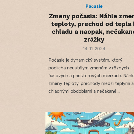
Počasie
Zmeny počasia: Náhle zme
teploty, prechod od tepla 
chladu a naopak, nečakan
zrážky
Posted
14. 11. 2024
on
Počasie je dynamický systém, ktorý
podlieha neustálym zmenám v rôznych
časových a priestorových mierkach. Náhl
zmeny teploty, prechody medzi teplými a
chladnými obdobiami a nečakané …