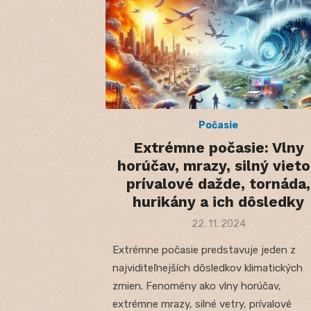
Počasie
Extrémne počasie: Vlny
horúčav, mrazy, silný vieto
prívalové dažde, tornáda,
hurikány a ich dôsledky
Posted
22. 11. 2024
on
Extrémne počasie predstavuje jeden z
najviditeľnejších dôsledkov klimatických
zmien. Fenomény ako vlny horúčav,
extrémne mrazy, silné vetry, prívalové