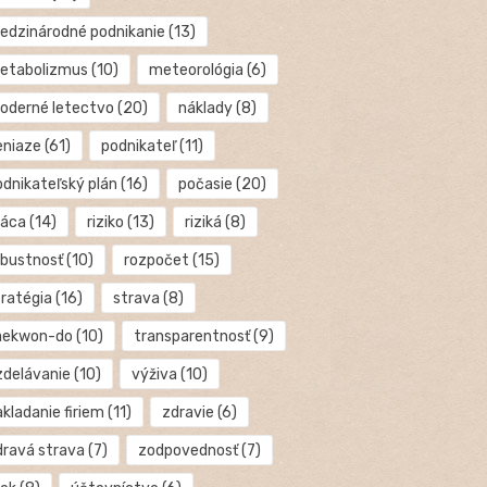
edzinárodné podnikanie
(13)
etabolizmus
(10)
meteorológia
(6)
oderné letectvo
(20)
náklady
(8)
eniaze
(61)
podnikateľ
(11)
odnikateľský plán
(16)
počasie
(20)
ráca
(14)
riziko
(13)
riziká
(8)
obustnosť
(10)
rozpočet
(15)
tratégia
(16)
strava
(8)
aekwon-do
(10)
transparentnosť
(9)
zdelávanie
(10)
výživa
(10)
kladanie firiem
(11)
zdravie
(6)
dravá strava
(7)
zodpovednosť
(7)