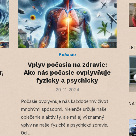
LE
Počasie
Vplyv počasia na zdravie:
r,
Ako nás počasie ovplyvňuje
fyzicky a psychicky
Posted
20. 11. 2024
on
Počasie ovplyvňuje náš každodenný život
NA
mnohými spôsobmi. Nielenže určuje naše
oblečenie a aktivity, ale má aj významný
vplyv na naše fyzické a psychické zdravie.
Od …