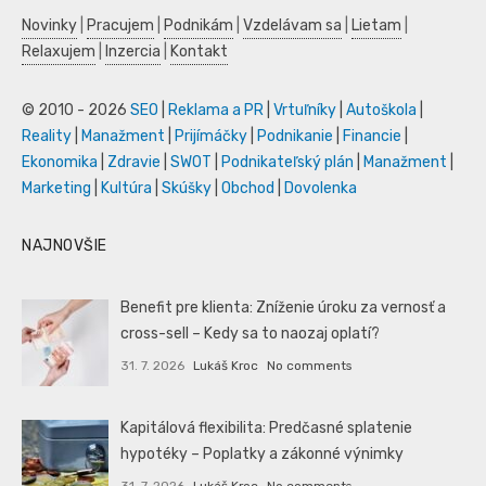
Novinky
|
Pracujem
|
Podnikám
|
Vzdelávam sa
|
Lietam
|
Relaxujem
|
Inzercia
|
Kontakt
© 2010 - 2026
SEO
|
Reklama a PR
|
Vrtuľníky
|
Autoškola
|
Reality
|
Manažment
|
Prijímáčky
|
Podnikanie
|
Financie
|
Ekonomika
|
Zdravie
|
SWOT
|
Podnikateľský plán
|
Manažment
|
Marketing
|
Kultúra
|
Skúšky
|
Obchod
|
Dovolenka
NAJNOVŠIE
Benefit pre klienta: Zníženie úroku za vernosť a
cross-sell – Kedy sa to naozaj oplatí?
31. 7. 2026
Lukáš Kroc
No comments
Kapitálová flexibilita: Predčasné splatenie
hypotéky – Poplatky a zákonné výnimky