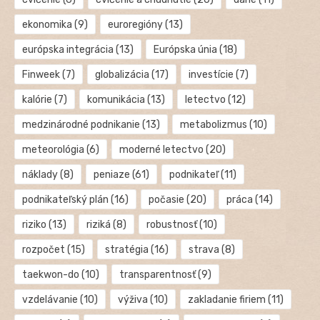
ekonomika
(9)
euroregióny
(13)
európska integrácia
(13)
Európska únia
(18)
Finweek
(7)
globalizácia
(17)
investície
(7)
kalórie
(7)
komunikácia
(13)
letectvo
(12)
medzinárodné podnikanie
(13)
metabolizmus
(10)
meteorológia
(6)
moderné letectvo
(20)
náklady
(8)
peniaze
(61)
podnikateľ
(11)
podnikateľský plán
(16)
počasie
(20)
práca
(14)
riziko
(13)
riziká
(8)
robustnosť
(10)
rozpočet
(15)
stratégia
(16)
strava
(8)
taekwon-do
(10)
transparentnosť
(9)
vzdelávanie
(10)
výživa
(10)
zakladanie firiem
(11)