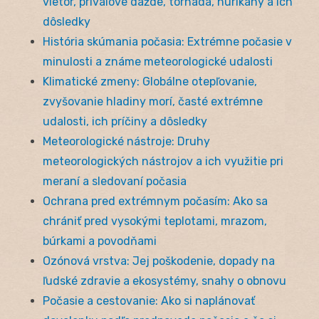
vietor, prívalové dažde, tornáda, hurikány a ich
dôsledky
História skúmania počasia: Extrémne počasie v
minulosti a známe meteorologické udalosti
Klimatické zmeny: Globálne otepľovanie,
zvyšovanie hladiny morí, časté extrémne
udalosti, ich príčiny a dôsledky
Meteorologické nástroje: Druhy
meteorologických nástrojov a ich využitie pri
meraní a sledovaní počasia
Ochrana pred extrémnym počasím: Ako sa
chrániť pred vysokými teplotami, mrazom,
búrkami a povodňami
Ozónová vrstva: Jej poškodenie, dopady na
ľudské zdravie a ekosystémy, snahy o obnovu
Počasie a cestovanie: Ako si naplánovať