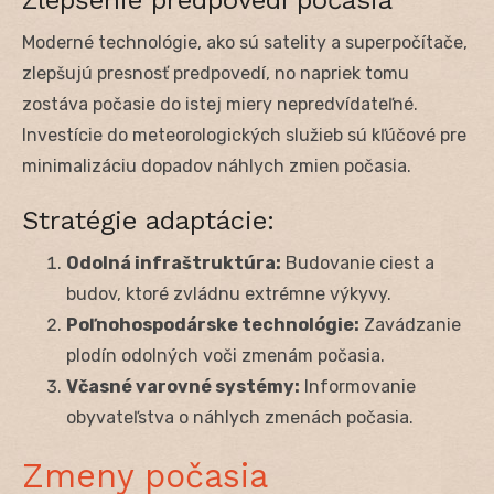
Moderné technológie, ako sú satelity a superpočítače,
zlepšujú presnosť predpovedí, no napriek tomu
zostáva počasie do istej miery nepredvídateľné.
Investície do meteorologických služieb sú kľúčové pre
minimalizáciu dopadov náhlych zmien počasia.
Stratégie adaptácie:
Odolná infraštruktúra:
Budovanie ciest a
budov, ktoré zvládnu extrémne výkyvy.
Poľnohospodárske technológie:
Zavádzanie
plodín odolných voči zmenám počasia.
Včasné varovné systémy:
Informovanie
obyvateľstva o náhlych zmenách počasia.
Zmeny počasia