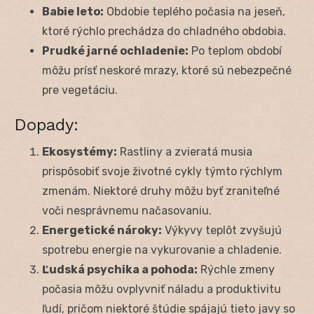
Babie leto:
Obdobie teplého počasia na jeseň,
ktoré rýchlo prechádza do chladného obdobia.
Prudké jarné ochladenie:
Po teplom období
môžu prísť neskoré mrazy, ktoré sú nebezpečné
pre vegetáciu.
Dopady:
Ekosystémy:
Rastliny a zvieratá musia
prispôsobiť svoje životné cykly týmto rýchlym
zmenám. Niektoré druhy môžu byť zraniteľné
voči nesprávnemu načasovaniu.
Energetické nároky:
Výkyvy teplôt zvyšujú
spotrebu energie na vykurovanie a chladenie.
Ľudská psychika a pohoda:
Rýchle zmeny
počasia môžu ovplyvniť náladu a produktivitu
ľudí, pričom niektoré štúdie spájajú tieto javy so