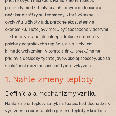
priestorových mierkach. Náhle zmeny teploty,
prechody medzi teplými a chladnými obdobiami a
nečakané zrážky sú fenomény, ktoré výrazne
ovplyvňujú životy ľudí, prírodné ekosystémy a
ekonomiku. Tieto javy môžu byť spôsobené viacerými
faktormi, vrátane globálnej cirkulácie atmosféry,
polohy geografického regiónu, ale aj vplyvom
klimatických zmien. V tomto článku preskúmame
príčiny a dôsledky týchto javov, ako aj spôsoby, ako sa
spoločnosť môže prispôsobiť týmto výkyvom.
1. Náhle zmeny teploty
Definícia a mechanizmy vzniku
Náhla zmena teploty sa týka situácie, keď dochádza k
výraznému nárastu alebo poklesu teploty v krátkom