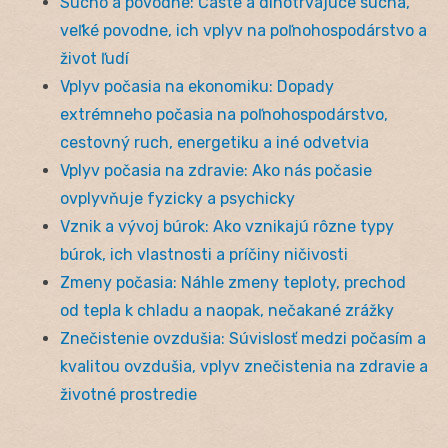
Sucho a povodne: Časté a dlhotrvajúce suchá,
veľké povodne, ich vplyv na poľnohospodárstvo a
život ľudí
Vplyv počasia na ekonomiku: Dopady
extrémneho počasia na poľnohospodárstvo,
cestovný ruch, energetiku a iné odvetvia
Vplyv počasia na zdravie: Ako nás počasie
ovplyvňuje fyzicky a psychicky
Vznik a vývoj búrok: Ako vznikajú rôzne typy
búrok, ich vlastnosti a príčiny ničivosti
Zmeny počasia: Náhle zmeny teploty, prechod
od tepla k chladu a naopak, nečakané zrážky
Znečistenie ovzdušia: Súvislosť medzi počasím a
kvalitou ovzdušia, vplyv znečistenia na zdravie a
životné prostredie