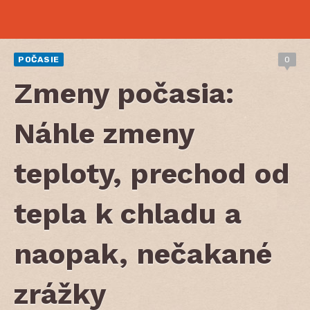
POČASIE
0
Zmeny počasia:
Náhle zmeny
teploty, prechod od
tepla k chladu a
naopak, nečakané
zrážky