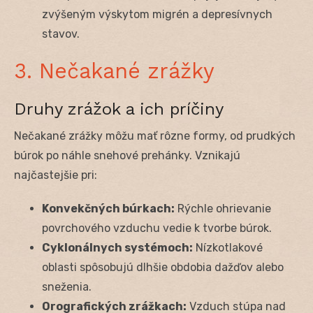
zvýšeným výskytom migrén a depresívnych
stavov.
3. Nečakané zrážky
Druhy zrážok a ich príčiny
Nečakané zrážky môžu mať rôzne formy, od prudkých
búrok po náhle snehové prehánky. Vznikajú
najčastejšie pri:
Konvekčných búrkach:
Rýchle ohrievanie
povrchového vzduchu vedie k tvorbe búrok.
Cyklonálnych systémoch:
Nízkotlakové
oblasti spôsobujú dlhšie obdobia dažďov alebo
sneženia.
Orografických zrážkach:
Vzduch stúpa nad