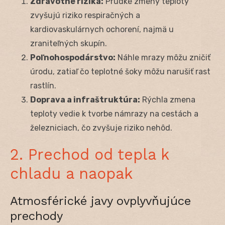
Zdravotné riziká:
Prudké zmeny teploty
zvyšujú riziko respiračných a
kardiovaskulárnych ochorení, najmä u
zraniteľných skupín.
Poľnohospodárstvo:
Náhle mrazy môžu zničiť
úrodu, zatiaľ čo teplotné šoky môžu narušiť rast
rastlín.
Doprava a infraštruktúra:
Rýchla zmena
teploty vedie k tvorbe námrazy na cestách a
železniciach, čo zvyšuje riziko nehôd.
2. Prechod od tepla k
chladu a naopak
Atmosférické javy ovplyvňujúce
prechody