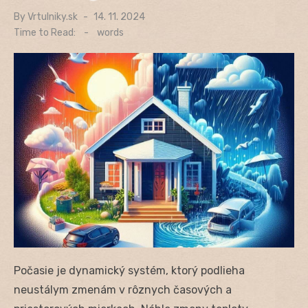
By
Vrtulniky.sk
Posted
14. 11. 2024
on
Time to Read:
-
words
Počasie je dynamický systém, ktorý podlieha
neustálym zmenám v rôznych časových a