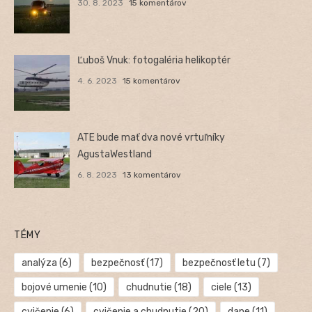
30. 8. 2023
15 komentárov
Ľuboš Vnuk: fotogaléria helikoptér
4. 6. 2023
15 komentárov
ATE bude mať dva nové vrtuľníky
AgustaWestland
6. 8. 2023
13 komentárov
TÉMY
analýza
(6)
bezpečnosť
(17)
bezpečnosť letu
(7)
bojové umenie
(10)
chudnutie
(18)
ciele
(13)
cvičenie
(6)
cvičenie a chudnutie
(20)
dane
(11)