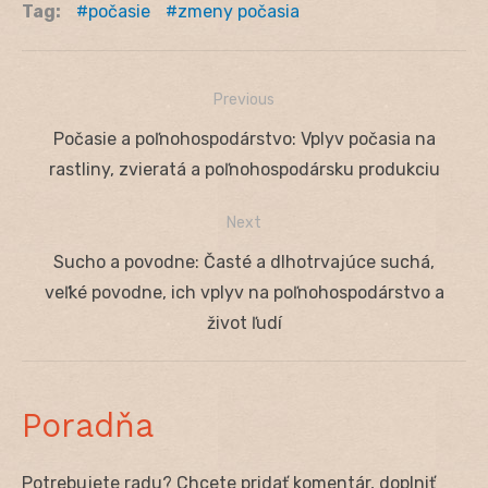
Tag:
počasie
zmeny počasia
Previous
Navigácia
Previous
Počasie a poľnohospodárstvo: Vplyv počasia na
v
post:
rastliny, zvieratá a poľnohospodársku produkciu
článku
Next
Next
Sucho a povodne: Časté a dlhotrvajúce suchá,
post:
veľké povodne, ich vplyv na poľnohospodárstvo a
život ľudí
Poradňa
Potrebujete radu? Chcete pridať komentár, doplniť