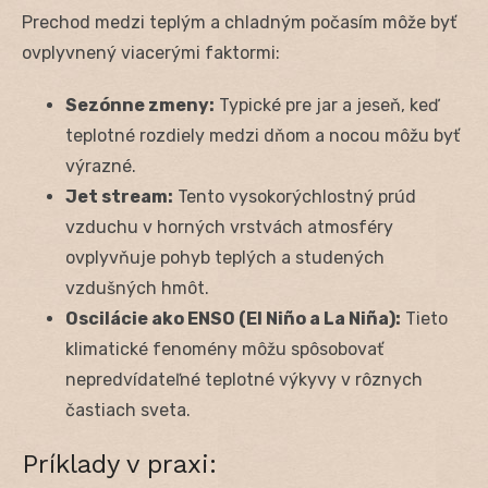
Prechod medzi teplým a chladným počasím môže byť
ovplyvnený viacerými faktormi:
Sezónne zmeny:
Typické pre jar a jeseň, keď
teplotné rozdiely medzi dňom a nocou môžu byť
výrazné.
Jet stream:
Tento vysokorýchlostný prúd
vzduchu v horných vrstvách atmosféry
ovplyvňuje pohyb teplých a studených
vzdušných hmôt.
Oscilácie ako ENSO (El Niño a La Niña):
Tieto
klimatické fenomény môžu spôsobovať
nepredvídateľné teplotné výkyvy v rôznych
častiach sveta.
Príklady v praxi: