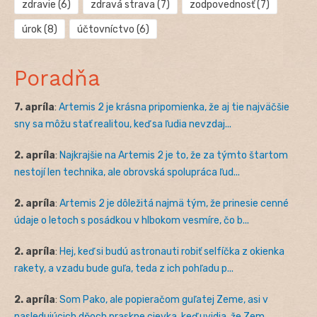
zdravie
(6)
zdravá strava
(7)
zodpovednosť
(7)
úrok
(8)
účtovníctvo
(6)
Poradňa
7. apríla
:
Artemis 2 je krásna pripomienka, že aj tie najväčšie
sny sa môžu stať realitou, keď sa ľudia nevzdaj...
2. apríla
:
Najkrajšie na Artemis 2 je to, že za týmto štartom
nestojí len technika, ale obrovská spolupráca ľud...
2. apríla
:
Artemis 2 je dôležitá najmä tým, že prinesie cenné
údaje o letoch s posádkou v hlbokom vesmíre, čo b...
2. apríla
:
Hej, keď si budú astronauti robiť selfíčka z okienka
rakety, a vzadu bude guľa, teda z ich pohľadu p...
2. apríla
:
Som Pako, ale popieračom guľatej Zeme, asi v
nasledujúcich dňoch praskne cievka, keď uvidia, že Zem ...