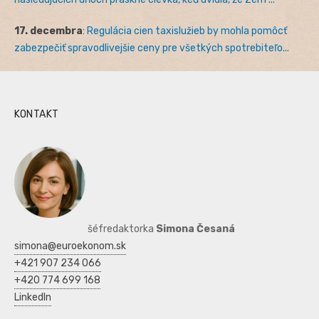
17. decembra
:
Regulácia cien taxislužieb by mohla pomôcť
zabezpečiť spravodlivejšie ceny pre všetkých spotrebiteľo...
KONTAKT
šéfredaktorka
Simona Česaná
simona@euroekonom.sk
+421 907 234 066
+420 774 699 168
LinkedIn