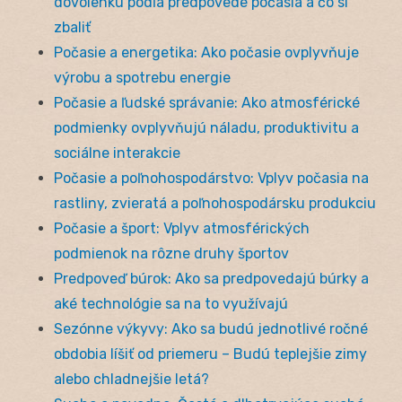
dovolenku podľa predpovede počasia a čo si
zbaliť
Počasie a energetika: Ako počasie ovplyvňuje
výrobu a spotrebu energie
Počasie a ľudské správanie: Ako atmosférické
podmienky ovplyvňujú náladu, produktivitu a
sociálne interakcie
Počasie a poľnohospodárstvo: Vplyv počasia na
rastliny, zvieratá a poľnohospodársku produkciu
Počasie a šport: Vplyv atmosférických
podmienok na rôzne druhy športov
Predpoveď búrok: Ako sa predpovedajú búrky a
aké technológie sa na to využívajú
Sezónne výkyvy: Ako sa budú jednotlivé ročné
obdobia líšiť od priemeru – Budú teplejšie zimy
alebo chladnejšie letá?