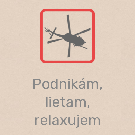
Skip
to
content
Podnikám,
lietam,
relaxujem