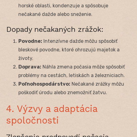
horské oblasti, kondenzuje a spôsobuje
nečakané dažde alebo sneženie.
Dopady nečakaných zrážok:
Povodne:
Intenzívne dažde môžu spôsobiť
bleskové povodne, ktoré ohrozujú majetok a
životy.
Doprava:
Náhla zmena počasia môže spôsobiť
problémy na cestách, letiskách a železniciach.
Poľnohospodárstvo:
Nečakané zrážky môžu
poškodiť úrodu alebo znemožniť žatvu.
4. Výzvy a adaptácia
spoločnosti
Zlepšenie predpovedí počasia