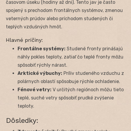
časovom úseku (hodiny až dni). Tento jav je často
spojený s prechodom frontálnych systémov, zmenou
veterných prúdov alebo príchodom studených či
teplých vzdušných hmôt.
Hlavné príčiny:
Frontálne systémy:
Studené fronty prinášajú
náhly pokles teploty, zatiaľ čo teplé fronty môžu
spôsobiť rýchly nárast.
Arktické výbuchy:
Príliv studeného vzduchu z
polárnych oblastí spôsobuje rýchle ochladenie.
Fénové vetry:
V určitých regiónoch môžu tieto
teplé, suché vetry spôsobiť prudké zvýšenie
teploty.
Dôsledky: