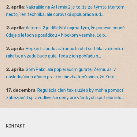
2. apríla
:
Najkrajšie na Artemis 2 je to, že za týmto štartom
nestojí len technika, ale obrovská spolupráca ľud...
2. apríla
:
Artemis 2 je dôležitá najmä tým, že prinesie cenné
údaje o letoch s posádkou v hlbokom vesmíre, čo b...
2. apríla
:
Hej, keď si budú astronauti robiť selfíčka z okienka
rakety, a vzadu bude guľa, teda z ich pohľadu p...
2. apríla
:
Som Pako, ale popieračom guľatej Zeme, asi v
nasledujúcich dňoch praskne cievka, keď uvidia, že Zem ...
17. decembra
:
Regulácia cien taxislužieb by mohla pomôcť
zabezpečiť spravodlivejšie ceny pre všetkých spotrebiteľo...
KONTAKT