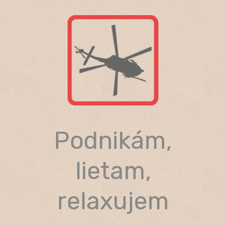
Skip
to
content
Podnikám,
lietam,
relaxujem