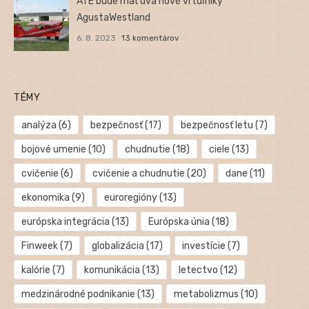
ATE bude mať dva nové vrtuľníky
AgustaWestland
6. 8. 2023
13 komentárov
TÉMY
analýza
(6)
bezpečnosť
(17)
bezpečnosť letu
(7)
bojové umenie
(10)
chudnutie
(18)
ciele
(13)
cvičenie
(6)
cvičenie a chudnutie
(20)
dane
(11)
ekonomika
(9)
euroregióny
(13)
európska integrácia
(13)
Európska únia
(18)
Finweek
(7)
globalizácia
(17)
investície
(7)
kalórie
(7)
komunikácia
(13)
letectvo
(12)
medzinárodné podnikanie
(13)
metabolizmus
(10)