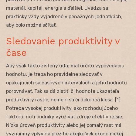
materiál, kapitál, energia a ďalšie). Uvádza sa
prakticky vždy vyjadrené v peňažných jednotkách,
aby bolo možné sčítať.
Sledovanie produktivity v
čase
Aby však takto zistený údaj mal určitú vypovedaciu
hodnotu, je treba ho pravidelne sledovať v
opakujúcich sa časových intervaloch a jeho hodnotu
porovnávať. Tak sa dá zistiť, či hodnota ukazateľa
produktivity rastie, nemení sa či dokonca klesá. [1]
Potreba vysokej produktivity, ako rozhodujúceho
faktoru, núti podniky využívať zdroje efektívnejšie.
Nízka úroveň produktivity alebo jej pomalý rast má
významný vplyv na prežitie akejkoľvek ekonomickej