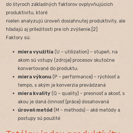
do štyroch základných faktorov ovplyvňujúcich
produktivitu, ktoré
nielen analyzujú úroveň dosiahnutej produktivity, ale
hľadajú aj príležitosti pre ich zvýšenie.[2]
Faktory sú:
miera využitia
(U – utilization) – stupeň, na
akom sú vstupy (zdroje) procesov skutočne
konvertované do produktu.
miera výkonu
(P – performance) – rýchlosť a
tempo, s akým je konverzia prevádzaná
miera kvality
(Q – quality) – presnosť a akosť, s
akou je daná činnosť (práce) dosahovaná
úroveň metód
(M – methods) – aké metódy a
postupy sú použité