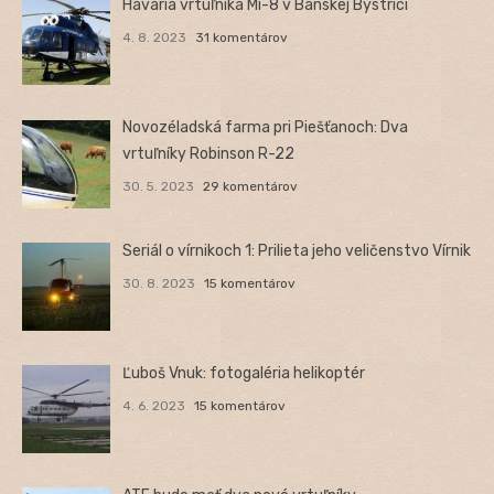
Havária vrtuľníka Mi-8 v Banskej Bystrici
4. 8. 2023
31 komentárov
Novozéladská farma pri Piešťanoch: Dva
vrtuľníky Robinson R-22
30. 5. 2023
29 komentárov
Seriál o vírnikoch 1: Prilieta jeho veličenstvo Vírnik
30. 8. 2023
15 komentárov
Ľuboš Vnuk: fotogaléria helikoptér
4. 6. 2023
15 komentárov