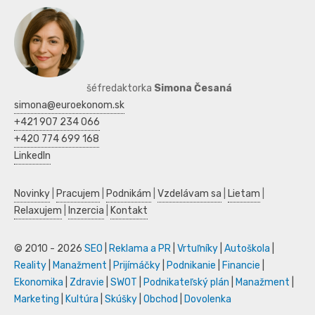
šéfredaktorka
Simona Česaná
simona@euroekonom.sk
+421 907 234 066
+420 774 699 168
LinkedIn
Novinky
|
Pracujem
|
Podnikám
|
Vzdelávam sa
|
Lietam
|
Relaxujem
|
Inzercia
|
Kontakt
© 2010 - 2026
SEO
|
Reklama a PR
|
Vrtuľníky
|
Autoškola
|
Reality
|
Manažment
|
Prijímáčky
|
Podnikanie
|
Financie
|
Ekonomika
|
Zdravie
|
SWOT
|
Podnikateľský plán
|
Manažment
|
Marketing
|
Kultúra
|
Skúšky
|
Obchod
|
Dovolenka