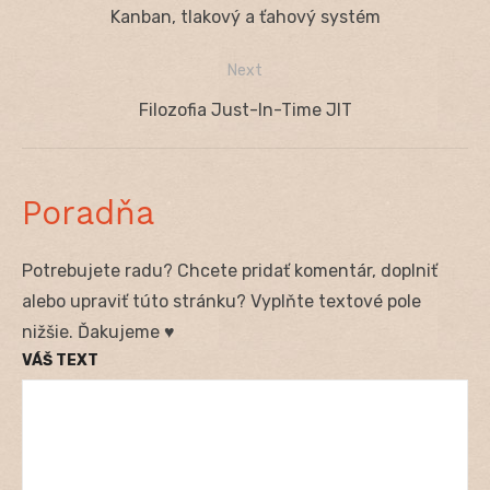
Navigácia
Previous
Kanban, tlakový a ťahový systém
v
post:
Next
článku
Next
Filozofia Just-In-Time JIT
post:
Poradňa
Potrebujete radu? Chcete pridať komentár, doplniť
alebo upraviť túto stránku? Vyplňte textové pole
nižšie. Ďakujeme ♥
VÁŠ TEXT