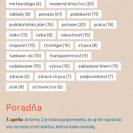
meteorológia
(6)
moderné letectvo
(20)
náklady
(8)
peniaze
(61)
podnikateľ
(11)
podnikateľský plán
(16)
počasie
(20)
práca
(14)
riziko
(13)
riziká
(8)
robustnosť
(10)
rozpočet
(15)
stratégia
(16)
strava
(8)
taekwon-do
(10)
transparentnosť
(9)
vzdelávanie
(10)
výživa
(10)
zakladanie firiem
(11)
zdravie
(6)
zdravá strava
(7)
zodpovednosť
(7)
úrok
(8)
účtovníctvo
(6)
Poradňa
7. apríla
:
Artemis 2 je krásna pripomienka, že aj tie najväčšie
sny sa môžu stať realitou, keď sa ľudia nevzdaj...