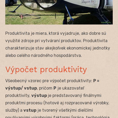
Produktivita je miera, ktorá vyjadruje, ako dobre sú
využité zdroje pri vytváraní produktov. Produktivita
charakterizuje stav akejkoľvek ekonomickej jednotky
alebo celého národného hospodárstva.
Výpočet produktivity
Všeobecný vzorec pre výpočet produktivity:
P =
výstup/ vstup
, pričom
P
je ukazovateľ
produktivity,
výstup
je predstavovaný finálnymi
produktmi procesu (hotové aj rozpracované výrobky,
služby) a
vstup
je tvorený všetkými dielčími
používanými výrobnými faktormi (práca, technológia,