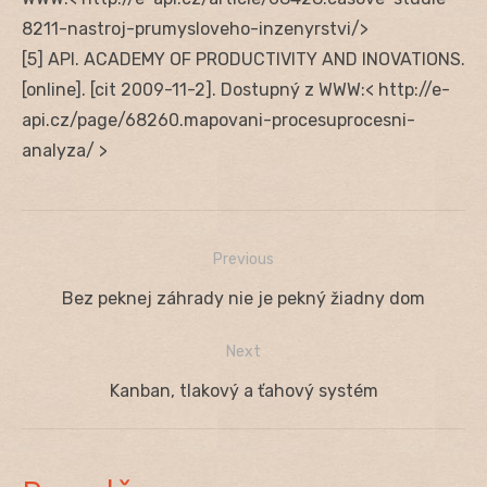
8211-nastroj-prumysloveho-inzenyrstvi/>
[5] API. ACADEMY OF PRODUCTIVITY AND INOVATIONS.
[online]. [cit 2009-11-2]. Dostupný z WWW:< http://e-
api.cz/page/68260.mapovani-procesuprocesni-
analyza/ >
Previous
Navigácia
Previous
Bez peknej záhrady nie je pekný žiadny dom
v
post:
Next
článku
Next
Kanban, tlakový a ťahový systém
post: