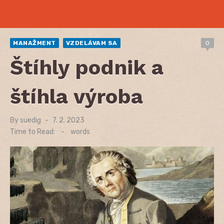
MANAŽMENT
VZDELÁVAM SA
0
Štíhly podnik a
štíhla výroba
By
suedig
Posted
7. 2. 2023
on
Time to Read:
-
words