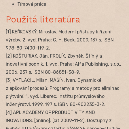
Tímová práca
Použitá literatúra
[1] KEŘKOVSKÝ, Miroslav. Moderní přístupy k řízení
výroby. 2. vyd. Praha: C. H. Beck, 2009. 137 s. ISBN
978-80-7400-119-2.
[2] KOŠTURIAK, Ján, FROLÍK, Zbyněk. Štíhlý a
inovativní podnik. 1. vyd. Praha: Alfa Publishing, s.r.o.,
2006. 237 s. ISBN 80-86851-38-9.
[3] VYTLAČIL, Milan, MAŠÍN, Ivan. Dynamické
zlepšování procesů: Programy a metody pro eliminaci
plýtvání. 1. vyd. Liberec: Institu průmyslového
inženýrství, 1999. 197 s. ISBN 80-902235-3-2.
[4] API. ACADEMY OF PRODUCTIVITY AND
INOVATIONS. [online]. [cit 2009-11-2]. Dostupný z
WWW:< http://e-api.cz/article/68428.casove-studie-