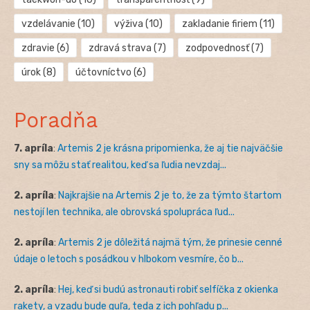
vzdelávanie
(10)
výživa
(10)
zakladanie firiem
(11)
zdravie
(6)
zdravá strava
(7)
zodpovednosť
(7)
úrok
(8)
účtovníctvo
(6)
Poradňa
7. apríla
:
Artemis 2 je krásna pripomienka, že aj tie najväčšie
sny sa môžu stať realitou, keď sa ľudia nevzdaj...
2. apríla
:
Najkrajšie na Artemis 2 je to, že za týmto štartom
nestojí len technika, ale obrovská spolupráca ľud...
2. apríla
:
Artemis 2 je dôležitá najmä tým, že prinesie cenné
údaje o letoch s posádkou v hlbokom vesmíre, čo b...
2. apríla
:
Hej, keď si budú astronauti robiť selfíčka z okienka
rakety, a vzadu bude guľa, teda z ich pohľadu p...