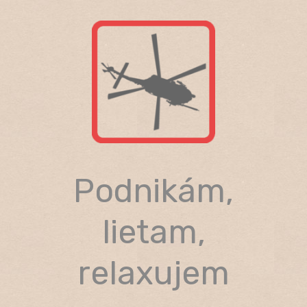
Skip
to
content
Podnikám,
lietam,
relaxujem