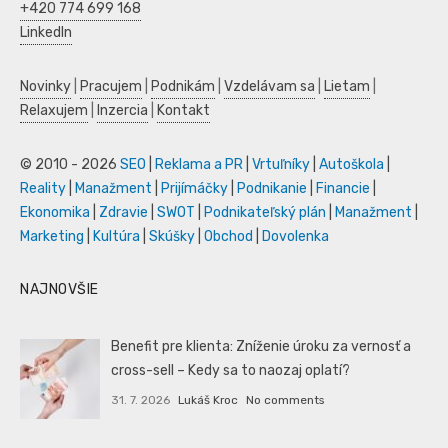
+420 774 699 168
LinkedIn
Novinky
|
Pracujem
|
Podnikám
|
Vzdelávam sa
|
Lietam
|
Relaxujem
|
Inzercia
|
Kontakt
© 2010 - 2026
SEO
|
Reklama a PR
|
Vrtuľníky
|
Autoškola
|
Reality
|
Manažment
|
Prijímáčky
|
Podnikanie
|
Financie
|
Ekonomika
|
Zdravie
|
SWOT
|
Podnikateľský plán
|
Manažment
|
Marketing
|
Kultúra
|
Skúšky
|
Obchod
|
Dovolenka
NAJNOVŠIE
Benefit pre klienta: Zníženie úroku za vernosť a
cross-sell – Kedy sa to naozaj oplatí?
31. 7. 2026
Lukáš Kroc
No comments