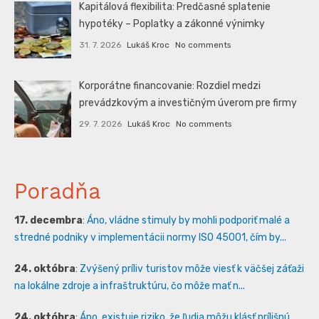
Kapitálová flexibilita: Predčasné splatenie
hypotéky – Poplatky a zákonné výnimky
31. 7. 2026
Lukáš Kroc
No comments
Korporátne financovanie: Rozdiel medzi
prevádzkovým a investičným úverom pre firmy
29. 7. 2026
Lukáš Kroc
No comments
Poradňa
17. decembra
:
Áno, vládne stimuly by mohli podporiť malé a
stredné podniky v implementácii normy ISO 45001, čím by...
24. októbra
:
Zvýšený príliv turistov môže viesť k väčšej záťaži
na lokálne zdroje a infraštruktúru, čo môže mať n...
24. októbra
:
Áno, existuje riziko, že ľudia môžu klásť prílišnú