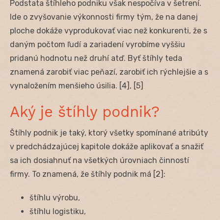
Podstata štíhleho podniku však nespočíva v šetrení.
Ide o zvyšovanie výkonnosti firmy tým, že na danej
ploche dokáže vyprodukovať viac než konkurenti, že s
daným počtom ľudí a zariadení vyrobíme vyššiu
pridanú hodnotu než druhí atď. Byť štíhly teda
znamená zarobiť viac peňazí, zarobiť ich rýchlejšie a s
vynaložením menšieho úsilia. [4], [5]
Aký je štíhly podnik?
Štíhly podnik je taký, ktorý všetky spomínané atribúty
v predchádzajúcej kapitole dokáže aplikovať a snažiť
sa ich dosiahnuť na všetkých úrovniach činností
firmy. To znamená, že štíhly podnik má [2]:
štíhlu výrobu,
štíhlu logistiku,