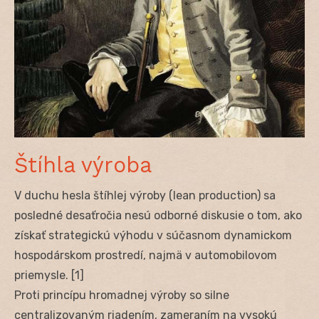
Štíhla výroba
V duchu hesla štíhlej výroby (lean production) sa
posledné desaťročia nesú odborné diskusie o tom, ako
získať strategickú výhodu v súčasnom dynamickom
hospodárskom prostredí, najmä v automobilovom
priemysle. [1]
Proti princípu hromadnej výroby so silne
centralizovaným riadením, zameraním na vysokú