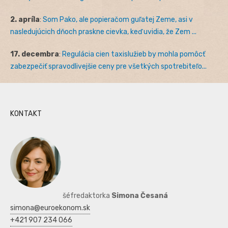
2. apríla
:
Som Pako, ale popieračom guľatej Zeme, asi v
nasledujúcich dňoch praskne cievka, keď uvidia, že Zem ...
17. decembra
:
Regulácia cien taxislužieb by mohla pomôcť
zabezpečiť spravodlivejšie ceny pre všetkých spotrebiteľo...
KONTAKT
šéfredaktorka
Simona Česaná
simona@euroekonom.sk
+421 907 234 066