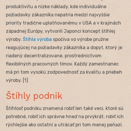
produktivitu a nízke náklady, kde individuálne
požiadavky zákazníka nepatria medzi najvyššie
priority tradične uplatňovanému v USA a v krajinách
západnej Európy, vytvorili Japonci koncept štíhlej
výroby.
Štíhla výroba
spočíva vo výrobe pružne
reagujúcej na požiadavky zákazníka a dopyt, ktorý je
riadený decentralizovane, prostredníctvom
flexibilných pracovných tímov. Každý zamestnanec
má pri tom vysokú zodpovednosť za kvalitu a priebeh
výroby. [1]
Štíhly podnik
Štíhlosť podniku znamená robiť len také veci, ktoré sú
potrebné, robiť ich správne hneď na prvýkrát, robiť ich
rýchlejšie ako ostatní a utrácať pri tom menej peňazí.