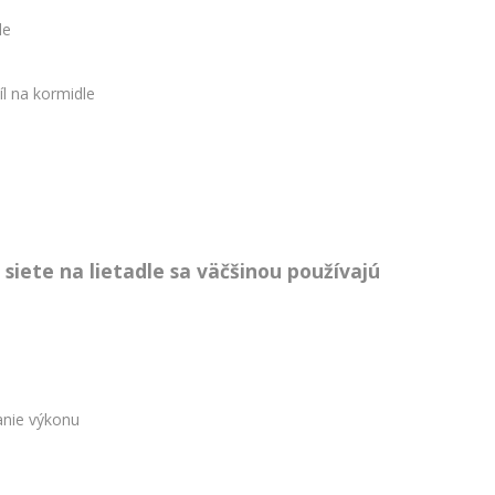
le
l na kormidle
iete na lietadle sa väčšinou používajú
anie výkonu