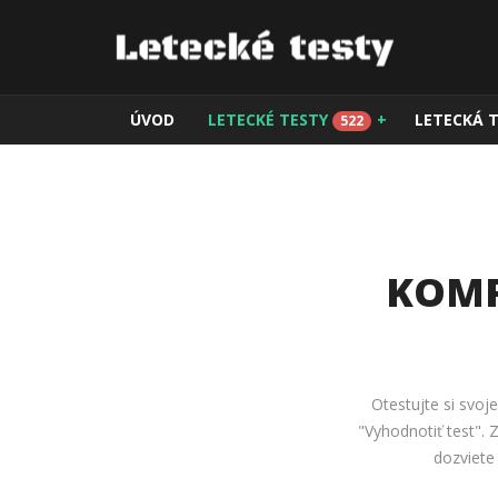
ÚVOD
LETECKÉ TESTY
+
LETECKÁ 
522
KOMP
Otestujte si svoj
"Vyhodnotiť test".
dozviete