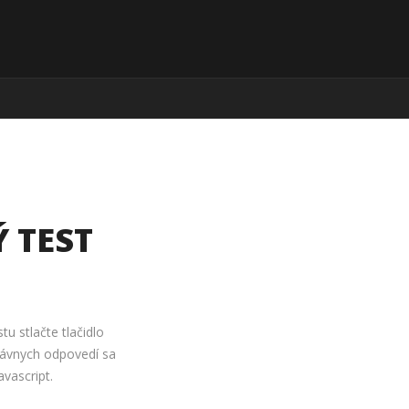
 TEST
stu stlačte tlačidlo
rávnych odpovedí sa
vascript.