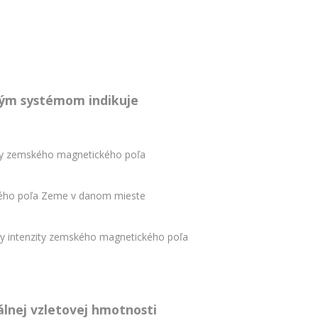
ým systémom indikuje
ity zemského magnetického poľa
kého poľa Zeme v danom mieste
žky intenzity zemského magnetického poľa
álnej vzletovej hmotnosti