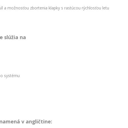
l a možnosťou zbortenia klapky s rastúcou rýchlosťou letu
e slúžia na
ého systému
namená v angličtine: