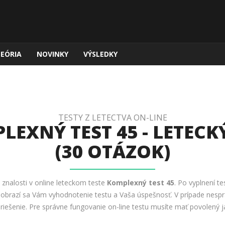
TEÓRIA
NOVINKY
VÝSLEDKY
TESTY Z LETECTVA ON-LINE
LEXNÝ TEST 45 - LETECKÝ
(30 OTÁZOK)
e znalosti v online leteckom teste
Komplexný test 45
. Po vyplnení te
 Zobrazí sa Vám vyhodnotenie testu a Vaša úspešnosť. V prípade nesp
 riešenie. Pre správne fungovanie on-line testu musíte mať povolený ja