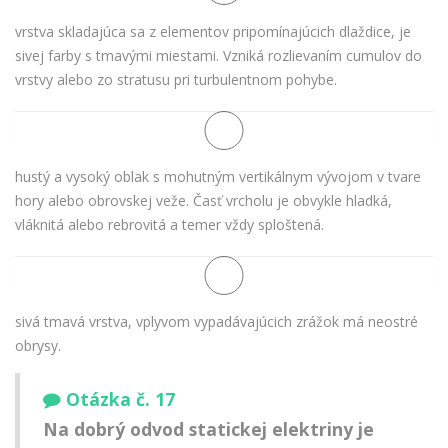
vrstva skladajúca sa z elementov pripomínajúcich dlaždice, je
sivej farby s tmavými miestami. Vzniká rozlievaním cumulov do
vrstvy alebo zo stratusu pri turbulentnom pohybe.
hustý a vysoký oblak s mohutným vertikálnym vývojom v tvare
hory alebo obrovskej veže. Časť vrcholu je obvykle hladká,
vláknitá alebo rebrovitá a temer vždy sploštená.
sivá tmavá vrstva, vplyvom vypadávajúcich zrážok má neostré
obrysy.
Otázka č. 17
Na dobrý odvod statickej elektriny je