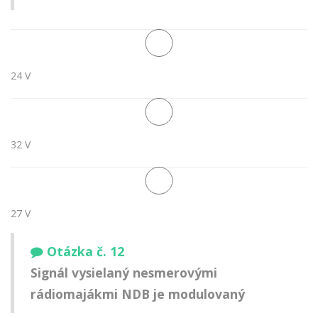
24 V
32 V
27 V
Otázka č. 12
Signál vysielaný nesmerovými
rádiomajákmi NDB je modulovaný