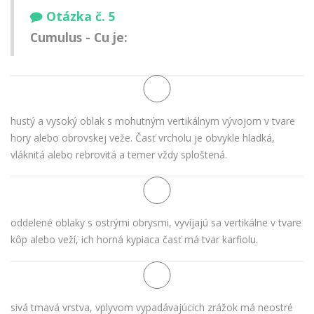
Otázka č. 5
Cumulus - Cu je:
hustý a vysoký oblak s mohutným vertikálnym vývojom v tvare
hory alebo obrovskej veže. Časť vrcholu je obvykle hladká,
vláknitá alebo rebrovitá a temer vždy sploštená.
oddelené oblaky s ostrými obrysmi, vyvíjajú sa vertikálne v tvare
kôp alebo veží, ich horná kypiaca časť má tvar karfiolu.
sivá tmavá vrstva, vplyvom vypadávajúcich zrážok má neostré