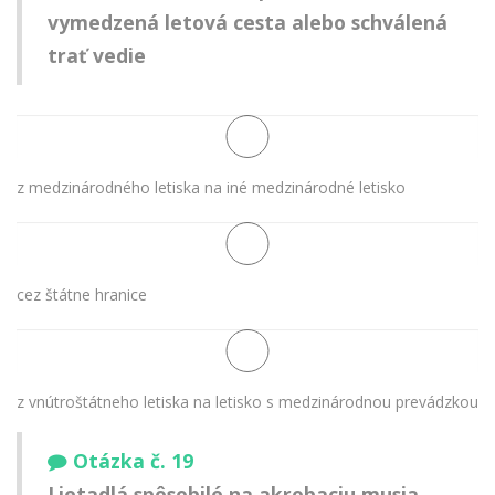
vymedzená letová cesta alebo schválená
trať vedie
z medzinárodného letiska na iné medzinárodné letisko
cez štátne hranice
z vnútroštátneho letiska na letisko s medzinárodnou prevádzkou
Otázka č. 19
Lietadlá spôsobilé na akrobaciu musia