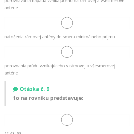
porovnávania napätia vznikajúceho na rámovej a všesmerovej
anténe
natočenia rámovej antény do smeru minimálneho príjmu
porovnania prúdu vznikajúceho v rámovej a všesmerovej
anténe
Otázka č. 9
1o na rovníku predstavuje:
1° 43' 58''