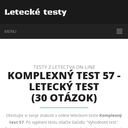
MENU
TESTY Z LETECTVA ON-LINE
KOMPLEXNÝ TEST 57 -
LETECKÝ TEST
(30 OTÁZOK)
Otestujte si svoje znalosti v online leteckom teste
Komplexný
test 57
. Po vyplnení testu stlačte tlačidlo "Vyhodnotiť test".