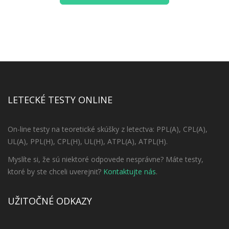
LETECKÉ TESTY ONLINE
On-line testy na teoretické skúšky z letectva: PPL(A), CPL(A),
UL(A), PPL(H), CPL(H), UL(H), ATPL(A), ATPL(H).
Myslíte si, že sú niektoré odpovede nesprávne? Máte testy,
ktoré by ste chceli uverejniť?
Kontaktujte nás
.
UŽITOČNÉ ODKAZY