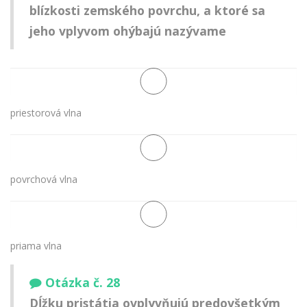
blízkosti zemského povrchu, a ktoré sa
jeho vplyvom ohýbajú nazývame
priestorová vlna
povrchová vlna
priama vlna
Otázka č. 28
Dĺžku pristátia ovplyvňujú predovšetkým