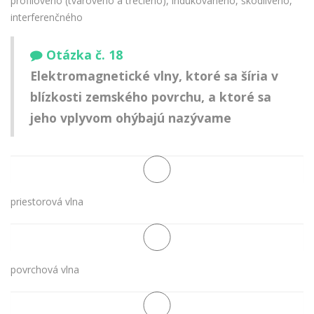
profilového (tvarového a trecieho), indukovaného, škodlivého,
interferenčného
Otázka č. 18
Elektromagnetické vlny, ktoré sa šíria v
blízkosti zemského povrchu, a ktoré sa
jeho vplyvom ohýbajú nazývame
priestorová vlna
povrchová vlna