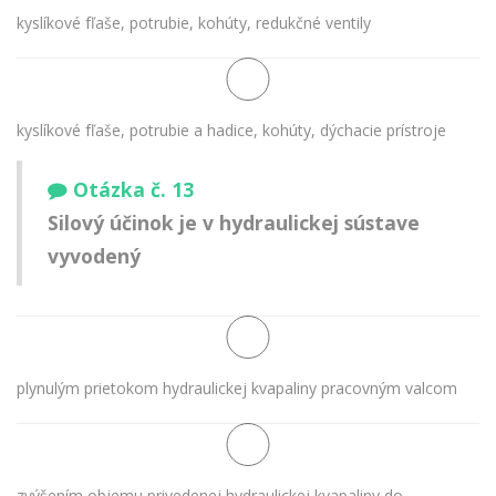
kyslíkové fľaše, potrubie, kohúty, redukčné ventily
kyslíkové fľaše, potrubie a hadice, kohúty, dýchacie prístroje
Otázka č. 13
Silový účinok je v hydraulickej sústave
vyvodený
plynulým prietokom hydraulickej kvapaliny pracovným valcom
zvýšením objemu privedenej hydraulickej kvapaliny do