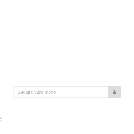
Vaše
meno:
ť