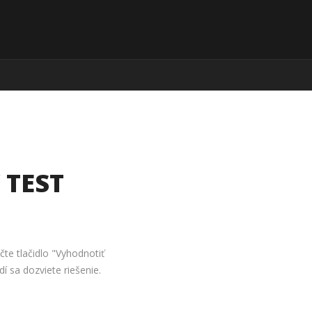
 TEST
ačte tlačidlo "Vyhodnotiť
 sa dozviete riešenie.