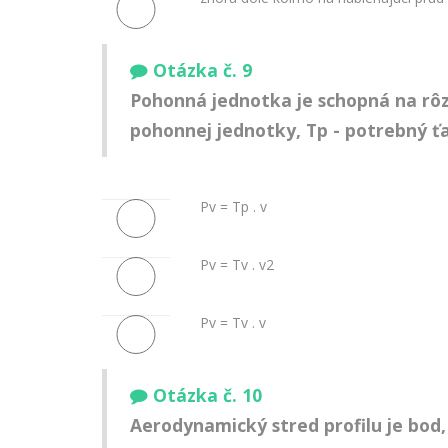
Otázka č. 9
Pohonná jednotka je schopná na rôzn
pohonnej jednotky, Tp - potrebný ťah
Pv = Tp . v
Pv = Tv . v2
Pv = Tv . v
Otázka č. 10
Aerodynamický stred profilu je bod, 