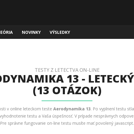
TEÓRIA
NOVINKY
VÝSLEDKY
TESTY Z LETECTVA ON-LINE
DYNAMIKA 13 - LETECKÝ
(13 OTÁZOK)
osti v online leteckom teste
Aerodynamika 13
. Po vyplnení testu stl
 vyhodnotenie testu a Vaša úspešnosť. V prípade nesprávnych odpovedí
Pre správne fungovanie on-line testu musíte mať povolený javascript.