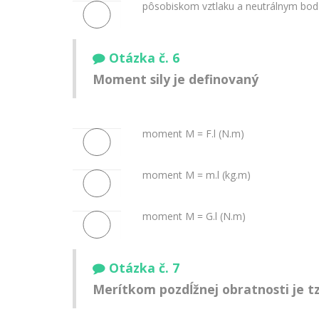
pôsobiskom vztlaku a neutrálnym bod
Otázka č. 6
Moment sily je definovaný
moment M = F.l (N.m)
moment M = m.l (kg.m)
moment M = G.l (N.m)
Otázka č. 7
Merítkom pozdĺžnej obratnosti je tzv