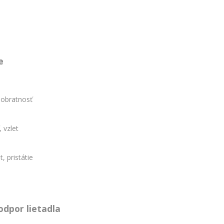
e
, obratnosť
 vzlet
, pristátie
odpor lietadla