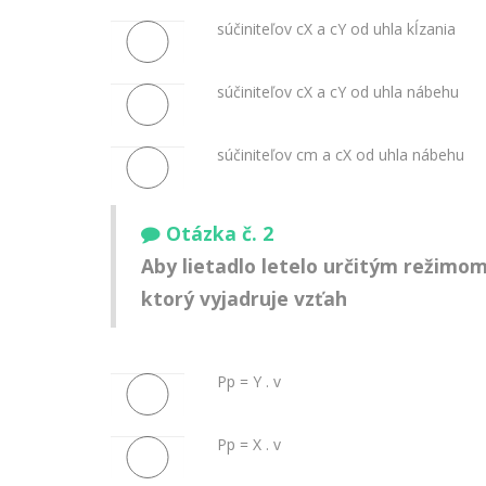
súčiniteľov cX a cY od uhla kĺzania
súčiniteľov cX a cY od uhla nábehu
súčiniteľov cm a cX od uhla nábehu
Otázka č. 2
Aby lietadlo letelo určitým režimo
ktorý vyjadruje vzťah
Pp = Y . v
Pp = X . v