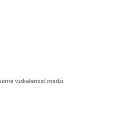
ývame vzdialenosť medzi
m