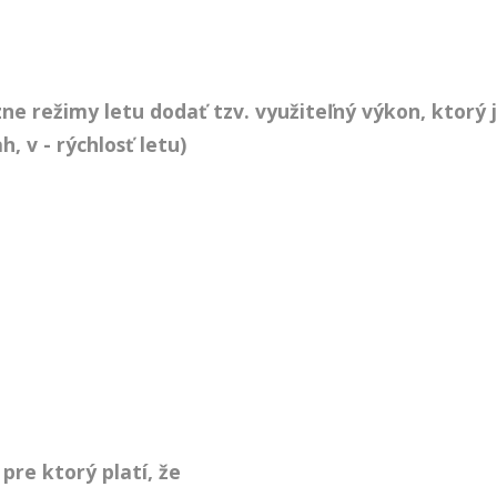
e režimy letu dodať tzv. využiteľný výkon, ktorý 
, v - rýchlosť letu)
pre ktorý platí, že