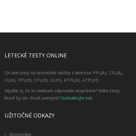
LETECKÉ TESTY ONLINE
On-line testy na teoretické skúšky z letectva: PPL(A), CPL(A),
UL(A), PPL(H), CPL(H), UL(H), ATPL(A), ATPL(H).
Myslíte si, že sú niektoré odpovede nesprávne? Máte testy,
ktoré by ste chceli uverejniť?
Kontaktujte nás
.
UŽITOČNÉ ODKAZY
Ekonomika