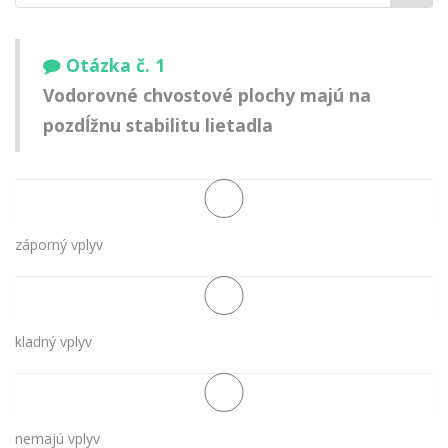
meno:
Otázka č. 1
Vodorovné chvostové plochy majú na
pozdĺžnu stabilitu lietadla
záporný vplyv
kladný vplyv
nemajú vplyv