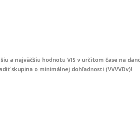
šiu a najväčšiu hodnotu VIS v určitom čase na dan
diť skupina o minimálnej dohľadnosti (VVVVDv)!