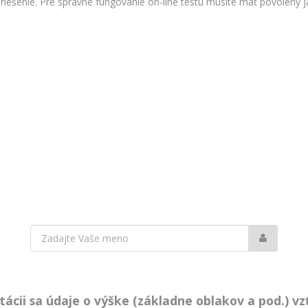
 riešenie. Pre správne fungovanie on-line testu musíte mať povolený ja
Vaše
meno:
cii sa údaje o výške (základne oblakov a pod.) vzťa