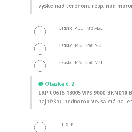
výške nad terénom, resp. nad morom
Letisko: AGL Trať: MSL
Letisko: MSL Trať: AGL
Letisko: MSL Trať: MSL
Otázka č. 2
LKPR 0615 13005MPS 9000 BKN010 B
najnižšou hodnotou VIS sa má na le
1115 m