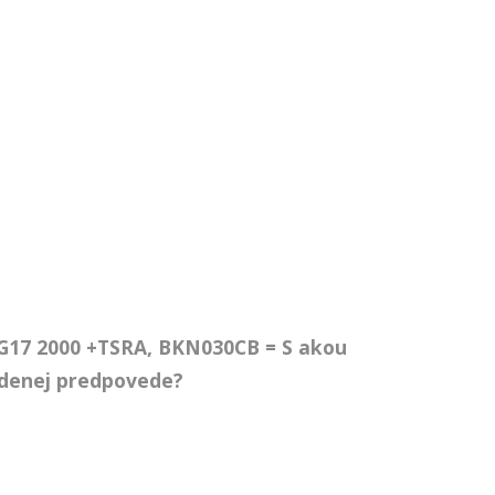
17 2000 +TSRA, BKN030CB = S akou
vedenej predpovede?