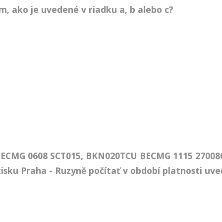
, ako je uvedené v riadku a, b alebo c?
ECMG 0608 SCT015, BKN020TCU BECMG 1115 27008G
tisku Praha - Ruzyně počítať v období platnosti u