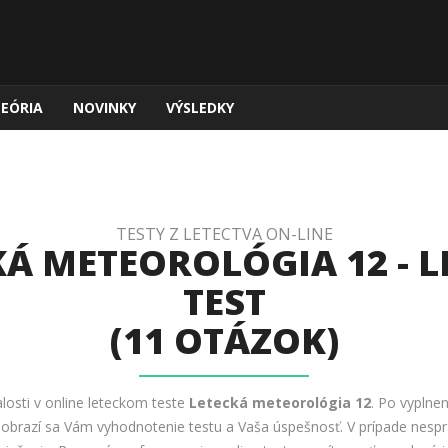
TEÓRIA
NOVINKY
VÝSLEDKY
TESTY Z LETECTVA ON-LINE
KÁ METEOROLÓGIA 12 - L
TEST
(11 OTÁZOK)
alosti v online leteckom teste
Letecká meteorológia 12
. Po vyplnen
 Zobrazí sa Vám vyhodnotenie testu a Vaša úspešnosť. V prípade nesp