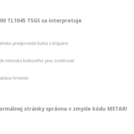
0 TL1045 TSGS sa interpretuje
letisko predpovedá búrka s krúpami
e intenzita búrkového javu zosilňovať
čakáva hrmenie
 formálnej stránky správna v zmysle kódu METAR!