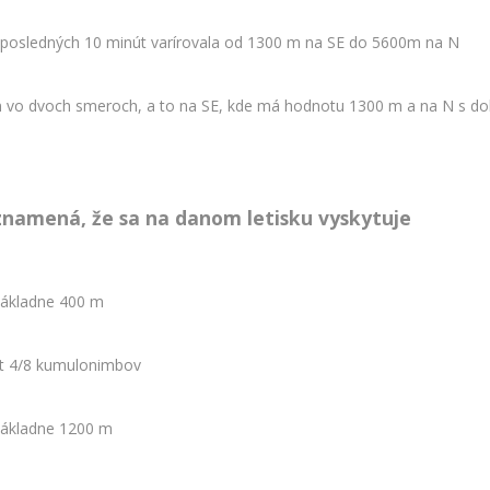
 posledných 10 minút varírovala od 1300 m na SE do 5600m na N
 vo dvoch smeroch, a to na SE, kde má hodnotu 1300 m a na N s d
namená, že sa na danom letisku vyskytuje
základne 400 m
yt 4/8 kumulonimbov
základne 1200 m