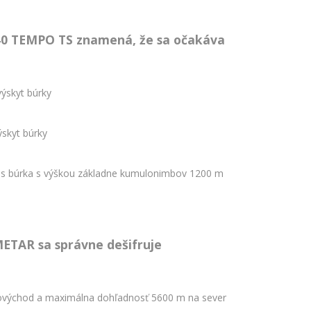
40 TEMPO TS znamená, že sa očakáva
ýskyt búrky
skyt búrky
s búrka s výškou základne kumulonimbov 1200 m
ETAR sa správne dešifruje
ovýchod a maximálna dohľadnosť 5600 m na sever