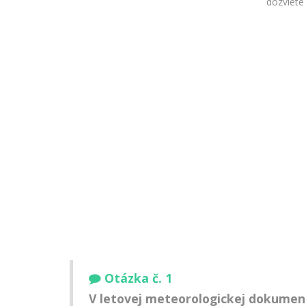
dozviete
Otázka č. 1
V letovej meteorologickej dokumentá