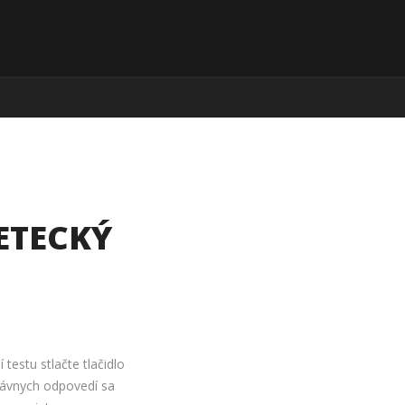
ETECKÝ
í testu stlačte tlačidlo
rávnych odpovedí sa