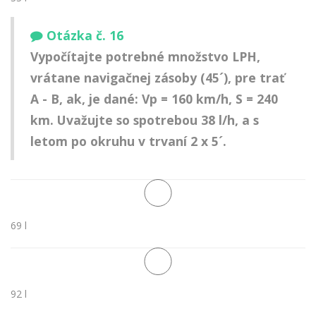
Otázka č. 16
Vypočítajte potrebné množstvo LPH,
vrátane navigačnej zásoby (45´), pre trať
A - B, ak, je dané: Vp = 160 km/h, S = 240
km. Uvažujte so spotrebou 38 l/h, a s
letom po okruhu v trvaní 2 x 5´.
69 l
92 l