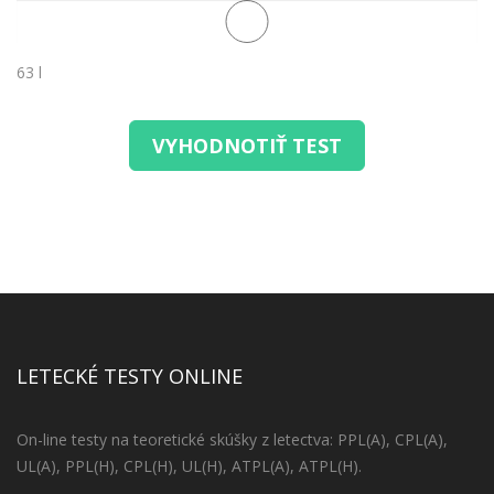
63 l
VYHODNOTIŤ TEST
LETECKÉ TESTY ONLINE
On-line testy na teoretické skúšky z letectva: PPL(A), CPL(A),
UL(A), PPL(H), CPL(H), UL(H), ATPL(A), ATPL(H).