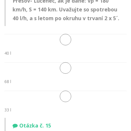
Prešov- Lučenec, ak je dané: Vp = 180
km/h, S = 140 km. Uvažujte so spotrebou
40 l/h, a s letom po okruhu v trvaní 2 x 5´.
40 l
68 l
33 l
Otázka č. 15