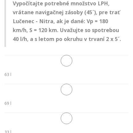
Vypočítajte potrebné množstvo LPH,
vrátane navigačnej zásoby (45´), pre trať
Lučenec - Nitra, ak je dané: Vp = 180
km/h, S = 120 km. Uvažujte so spotrebou
40 l/h, a s letom po okruhu v trvaní 2 x 5´.
63 l
69 l
33 l