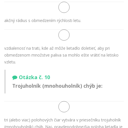
akčný rádius s obmedzením rýchlosti letu.
vzdialenosť na trati, kde až môže lietadlo doletieť, aby pri
obmedzenom množstve paliva sa mohlo ešte vrátiť na letisko
vzletu.
Otázka č. 10
Trojuholník (mnohouholník) chýb je:
tri (alebo viac) polohových čiar vytvára v priesečníku trojuholník
(mnohouholník) chýb. Naj- pravdepodobnejšia poloha lietadla je