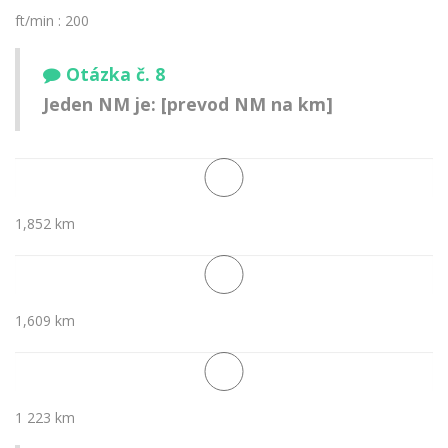
ft/min : 200
Otázka č. 8
Jeden NM je: [prevod NM na km]
1,852 km
1,609 km
1 223 km