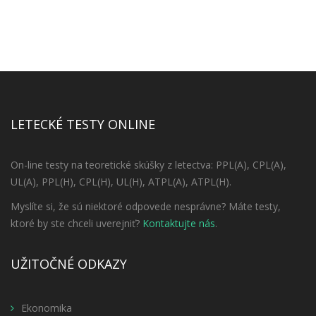
LETECKÉ TESTY ONLINE
On-line testy na teoretické skúšky z letectva: PPL(A), CPL(A),
UL(A), PPL(H), CPL(H), UL(H), ATPL(A), ATPL(H).
Myslíte si, že sú niektoré odpovede nesprávne? Máte testy,
ktoré by ste chceli uverejniť?
Kontaktujte nás
.
UŽITOČNÉ ODKAZY
Ekonomika