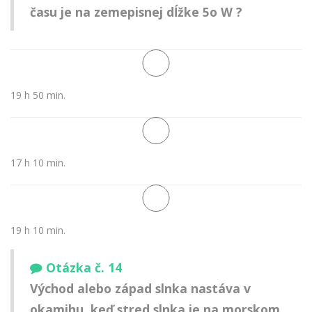
času je na zemepisnej dĺžke 5o W ?
19 h 50 min.
17 h 10 min.
19 h 10 min.
Otázka č. 14
Východ alebo západ slnka nastáva v
okamihu, keď stred slnka je na morskom