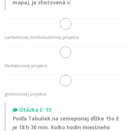
mapa), je zhotovená v:
Lambertovej mnohokužeľovej projekcii.
Merkátorovej projekcii.
gnómonickej projekcii.
Otázka č. 13
Podľa Tabuliek na zemepisnej dĺžke 15o E
je 18 h 30 min. Koľko hodín miestneho