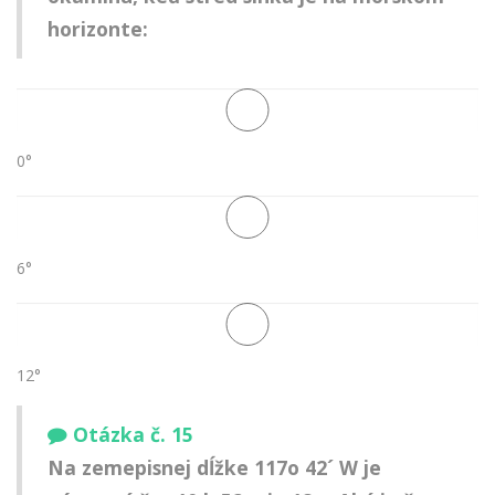
horizonte:
0°
6°
12°
Otázka č. 15
Na zemepisnej dĺžke 117o 42´ W je