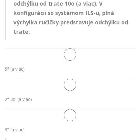
odchýlku od trate 10o (a viac). V
konfigurácii so systémom ILS-u, plná
výchylka ručičky predstavuje odchýlku od
trate:
5° (a viac)
2° 30' (a viac)
3° (a viac)