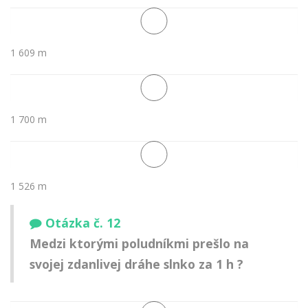
1 609 m
1 700 m
1 526 m
Otázka č. 12
Medzi ktorými poludníkmi prešlo na
svojej zdanlivej dráhe slnko za 1 h ?