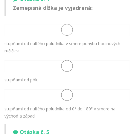
Zemepisná dĺžka je vyjadrená:
stupňami od nultého poludníka v smere pohybu hodinových
ručičiek.
stupňami od pólu.
stupňami od nultého poludníka od 0° do 180° v smere na
východ a západ.
Otázka č. 5