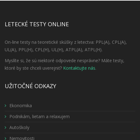
LETECKÉ TESTY ONLINE
On-line testy na teoretické skúšky z letectva: PPL(A), CPL(A),
UL(A), PPL(H), CPL(H), UL(H), ATPL(A), ATPL(H).
Myslíte si, že sú niektoré odpovede nesprávne? Máte testy,
ktoré by ste chceli uverejniť?
Kontaktujte nás
.
UŽITOČNÉ ODKAZY
Ekonomika
Podnikám, lietam a relaxujem
Autoškoly
Nemovitosti