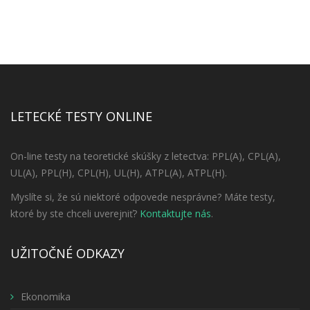
LETECKÉ TESTY ONLINE
On-line testy na teoretické skúšky z letectva: PPL(A), CPL(A),
UL(A), PPL(H), CPL(H), UL(H), ATPL(A), ATPL(H).
Myslíte si, že sú niektoré odpovede nesprávne? Máte testy,
ktoré by ste chceli uverejniť?
Kontaktujte nás
.
UŽITOČNÉ ODKAZY
Ekonomika