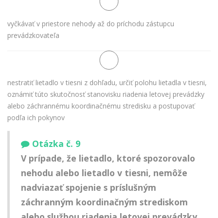
vyčkávať v priestore nehody až do príchodu zástupcu
prevádzkovateľa
nestratiť lietadlo v tiesni z dohľadu, určiť polohu lietadla v tiesni,
oznámiť túto skutočnosť stanovisku riadenia letovej prevádzky
alebo záchrannému koordinačnému stredisku a postupovať
podľa ich pokynov
Otázka č. 9
V prípade, že lietadlo, ktoré spozorovalo
nehodu alebo lietadlo v tiesni, nemôže
nadviazať spojenie s príslušným
záchranným koordinačným strediskom
alebo službou riadenia letovej prevádzky,