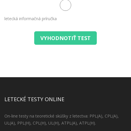
letecká informačná príručka
VYHODNOTIŤ TEST
LETECKÉ TESTY ONLINE
On-line testy na teoretické skúšky z letectva: PPL(A), CPL(A),
UL(A), PPL(H), CPL(H), UL(H), ATPL(A), ATPL(H).