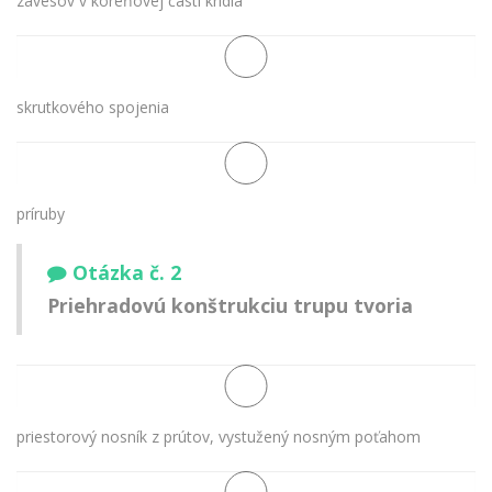
závesov v koreňovej časti krídla
skrutkového spojenia
príruby
Otázka č. 2
Priehradovú konštrukciu trupu tvoria
priestorový nosník z prútov, vystužený nosným poťahom