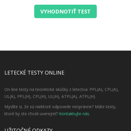
VYHODNOTIŤ TEST
LETECKÉ TESTY ONLINE
On-line testy na teoretické skúšky z letectva: PPL(A), CPL(A),
UL(A), PPL(H), CPL(H), UL(H), ATPL(A), ATPL(H).
Myslíte si, že sú niektoré odpovede nesprávne? Máte testy,
ktoré by ste chceli uverejniť?
Kontaktujte nás
.
UŽITOČNÉ ODKAZY