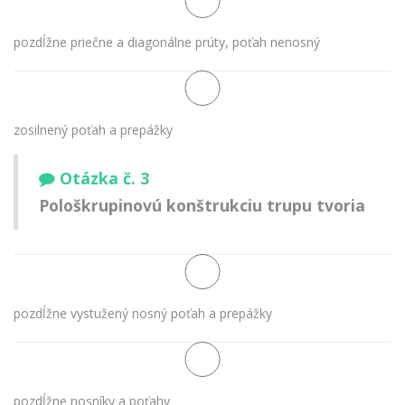
pozdĺžne priečne a diagonálne prúty, poťah nenosný
zosilnený poťah a prepážky
Otázka č. 3
Pološkrupinovú konštrukciu trupu tvoria
pozdĺžne vystužený nosný poťah a prepážky
pozdĺžne nosníky a poťahy