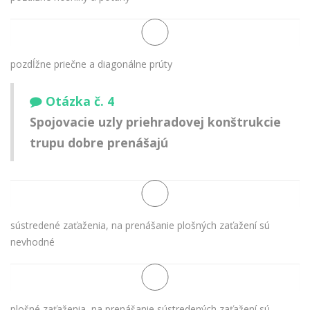
pozdĺžne priečne a diagonálne prúty
Otázka č. 4
Spojovacie uzly priehradovej konštrukcie
trupu dobre prenášajú
sústredené zaťaženia, na prenášanie plošných zaťažení sú
nevhodné
plošné zaťaženia, na prenášanie sústredených zaťažení sú