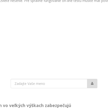
viete riešenie. Pre správne fungovanie on-line testu musíte mať povo
Vaše
meno:
ch vo veľkých výškach zabezpečujú