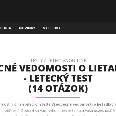
TEÓRIA
NOVINKY
VÝSLEDKY
TESTY Z LETECTVA ON-LINE
CNÉ VEDOMOSTI O LIETA
- LETECKÝ TEST
(14 OTÁZOK)
nalosti v online leteckom teste
Všeobecné vedomosti o lietadlách
hodnotiť test". Zobrazí sa Vám vyhodnotenie testu a Vaša úspešnosť. 