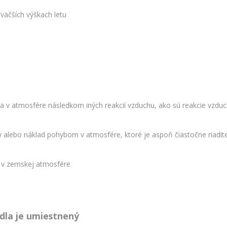
väčších výškach letu
ť sa v atmosfére následkom iných reakcií vzduchu, ako sú reakcie v
 alebo náklad pohybom v atmosfére, ktoré je aspoň čiastočne riadit
 v zemskej atmosfére
dla je umiestnený