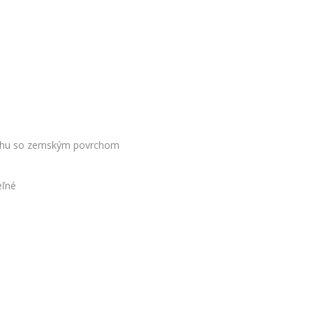
zduchu so zemským povrchom
eľné