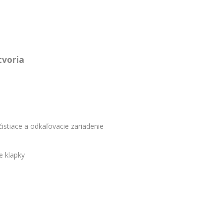
u
tvoria
istiace a odkaľovacie zariadenie
e klapky