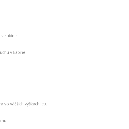
 v kabíne
duchu v kabíne
a vo väčších výškach letu
tému