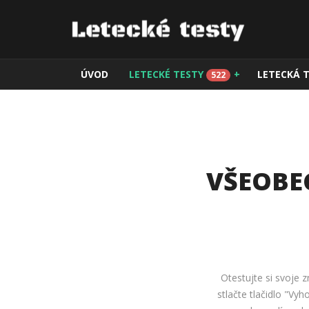
ÚVOD
LETECKÉ TESTY
+
LETECKÁ 
522
VŠEOBE
Otestujte si svoje z
stlačte tlačidlo "Vy