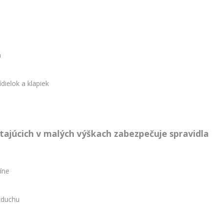
a
ídielok a klapiek
ietajúcich v malých výškach zabezpečuje spravidla
íne
zduchu