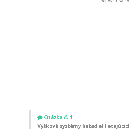
odpovedí sa doz
Otázka č. 1
Výškové systémy lietadiel lietajúci