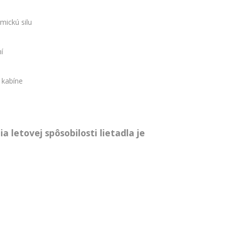
mickú silu
í
 kabíne
 letovej spôsobilosti lietadla je