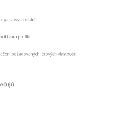
í palivových nádrží
cii tvaru profilu
pečení požadovaných letových vlastností
pečujú