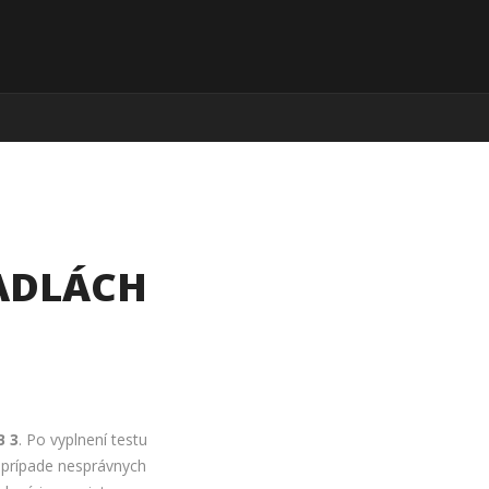
TADLÁCH
B 3
. Po vyplnení testu
V prípade nesprávnych