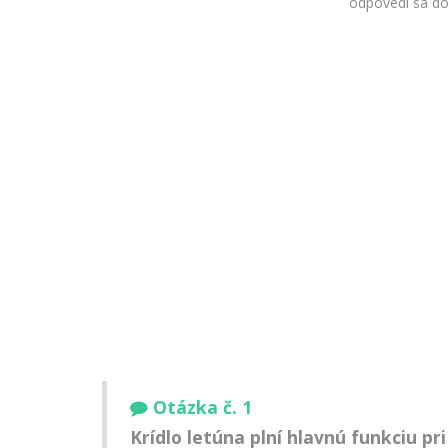
odpovedí sa doz
Otázka č. 1
Krídlo letúna plní hlavnú funkciu pri