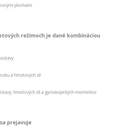
nosnými plochami
letových režimoch je dané kombináciou
sústavy
vozku a hmotových síl
sústavy, hmotových síl a gyroskopických momentov
sa prejavuje