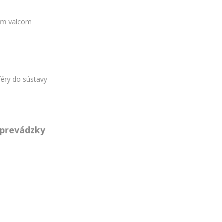
ým valcom
féry do sústavy
 prevádzky