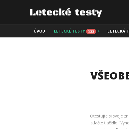
ÚVOD
LETECKÉ TESTY
+
LETECKÁ 
522
VŠEOBE
Otestujte si svoje zn
stlačte tlačidlo "Vy