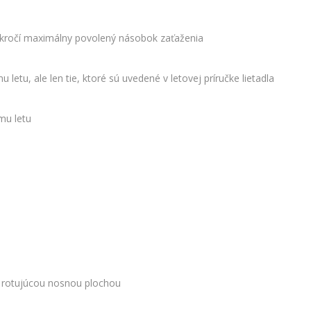
rekročí maximálny povolený násobok zaťaženia
 letu, ale len tie, ktoré sú uvedené v letovej príručke lietadla
mu letu
s rotujúcou nosnou plochou