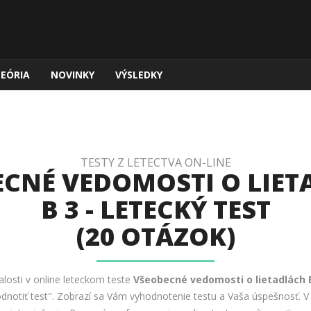
TEÓRIA
NOVINKY
VÝSLEDKY
TESTY Z LETECTVA ON-LINE
CNÉ VEDOMOSTI O LIE
B 3 - LETECKÝ TEST
(20 OTÁZOK)
alosti v online leteckom teste
Všeobecné vedomosti o lietadlách 
hodnotiť test". Zobrazí sa Vám vyhodnotenie testu a Vaša úspešnosť. 