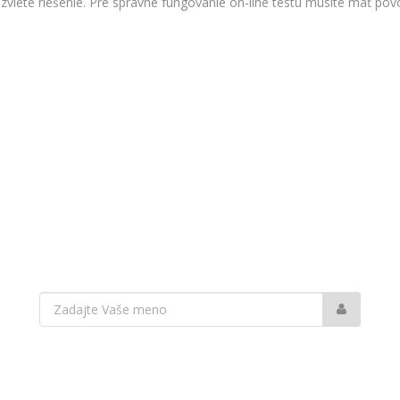
viete riešenie. Pre správne fungovanie on-line testu musíte mať povo
Vaše
meno: