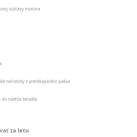
vovej sústavy motora
a
ké nečistoty z pretekajúceho paliva
 do nádrže lietadla
vať za letu