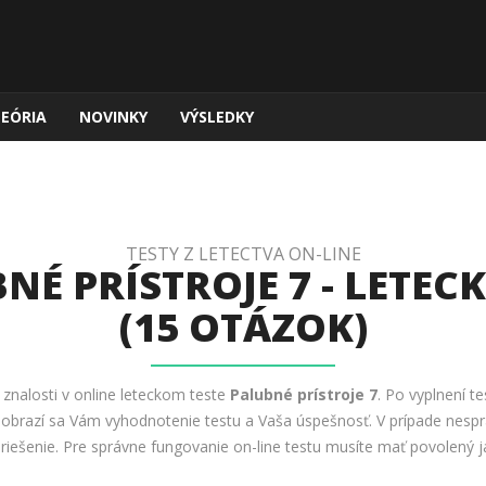
TEÓRIA
NOVINKY
VÝSLEDKY
TESTY Z LETECTVA ON-LINE
NÉ PRÍSTROJE 7 - LETECK
(15 OTÁZOK)
e znalosti v online leteckom teste
Palubné prístroje 7
. Po vyplnení te
 Zobrazí sa Vám vyhodnotenie testu a Vaša úspešnosť. V prípade nesp
 riešenie. Pre správne fungovanie on-line testu musíte mať povolený ja