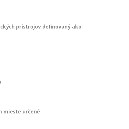
ických prístrojov definovaný ako
u
m mieste určené