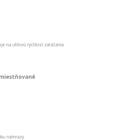
uje na uhlovú rýchlosť zatáčania
 umiestňované
iku námrazy