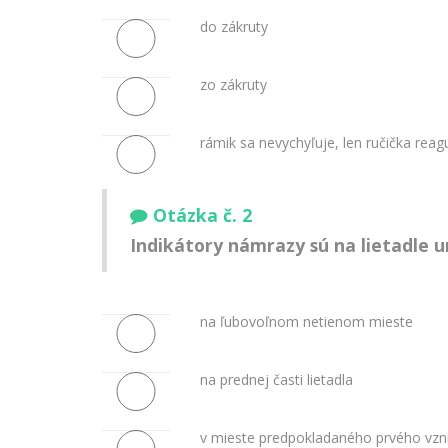
do zákruty
zo zákruty
rámik sa nevychyľuje, len ručička reag
Otázka č. 2
Indikátory námrazy sú na lietadle
na ľubovoľnom netienom mieste
na prednej časti lietadla
v mieste predpokladaného prvého vzn