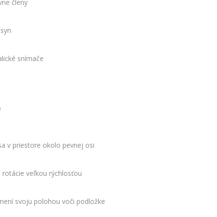
vne členy
lsyn
alické snímače
e
a v priestore okolo pevnej osi
 rotácie veľkou rýchlosťou
emení svoju polohou voči podložke