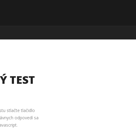
Ý TEST
stu stlačte tlačidlo
rávnych odpovedí sa
vascript.