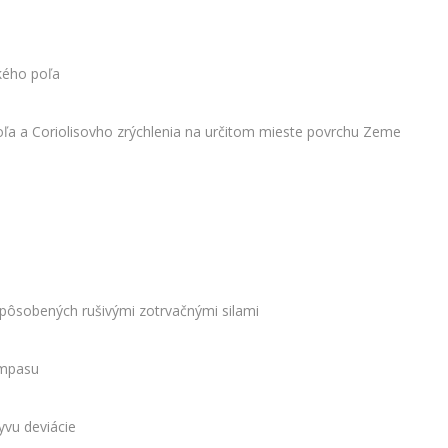
ého poľa
a a Coriolisovho zrýchlenia na určitom mieste povrchu Zeme
pôsobených rušivými zotrvačnými silami
ompasu
yvu deviácie