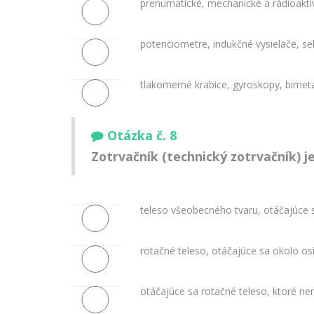
prenumatické, mechanické a rádioaktí
potenciometre, indukčné vysielače, se
tlakomerné krabice, gyroskopy, bimet
Otázka č. 8
Zotrvačník (technický zotrvačník) j
teleso všeobecného tvaru, otáčajúce s
rotačné teleso, otáčajúce sa okolo osi
otáčajúce sa rotačné teleso, ktoré n