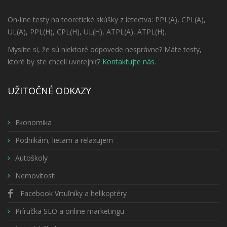
On-line testy na teoretické skúšky z letectva: PPL(A), CPL(A),
UL(A), PPL(H), CPL(H), UL(H), ATPL(A), ATPL(H).
Myslíte si, že sú niektoré odpovede nesprávne? Máte testy,
ktoré by ste chceli uverejniť?
Kontaktujte nás
.
UŽITOČNÉ ODKAZY
Ekonomika
Podnikám, lietam a relaxujem
Autoškoly
Nemovitosti
Facebook Vrtuľníky a helikoptéry
Príručka SEO a online marketingu