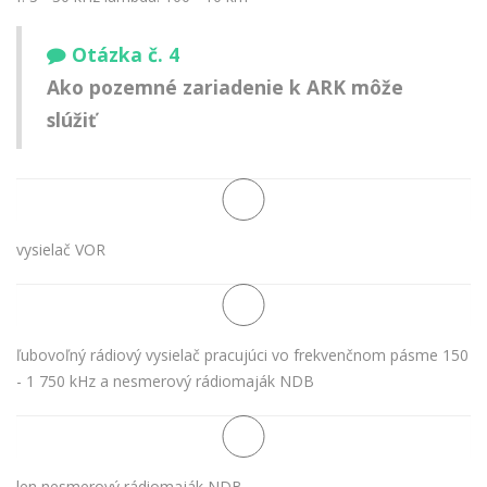
Otázka č. 4
Ako pozemné zariadenie k ARK môže
slúžiť
vysielač VOR
ľubovoľný rádiový vysielač pracujúci vo frekvenčnom pásme 150
- 1 750 kHz a nesmerový rádiomaják NDB
len nesmerový rádiomaják NDB