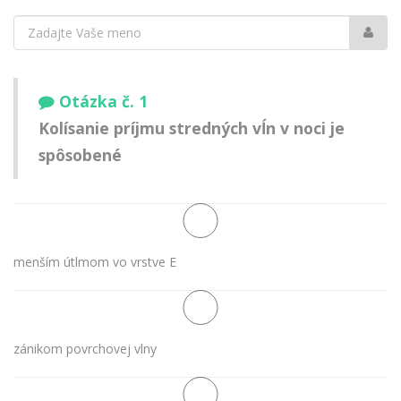
Vaše
meno:
Otázka č. 1
Kolísanie príjmu stredných vĺn v noci je
spôsobené
menším útlmom vo vrstve E
zánikom povrchovej vlny