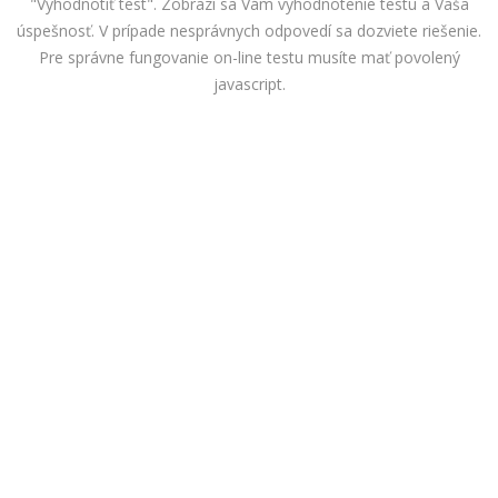
"Vyhodnotiť test". Zobrazí sa Vám vyhodnotenie testu a Vaša
úspešnosť. V prípade nesprávnych odpovedí sa dozviete riešenie.
Pre správne fungovanie on-line testu musíte mať povolený
javascript.