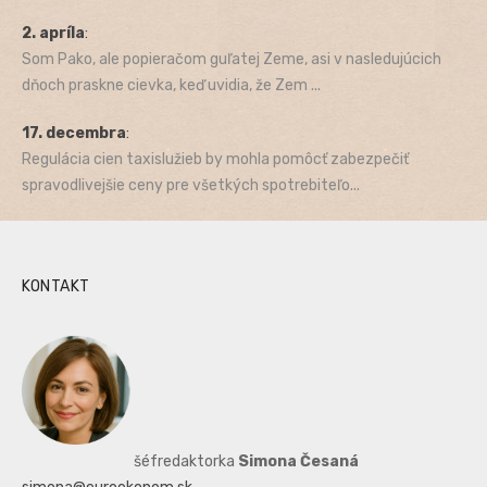
2. apríla
:
Som Pako, ale popieračom guľatej Zeme, asi v nasledujúcich
dňoch praskne cievka, keď uvidia, že Zem ...
17. decembra
:
Regulácia cien taxislužieb by mohla pomôcť zabezpečiť
spravodlivejšie ceny pre všetkých spotrebiteľo...
KONTAKT
šéfredaktorka
Simona Česaná