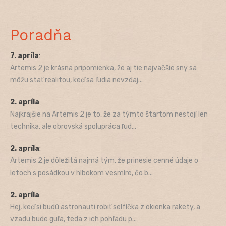
Poradňa
7. apríla
:
Artemis 2 je krásna pripomienka, že aj tie najväčšie sny sa
môžu stať realitou, keď sa ľudia nevzdaj...
2. apríla
:
Najkrajšie na Artemis 2 je to, že za týmto štartom nestojí len
technika, ale obrovská spolupráca ľud...
2. apríla
:
Artemis 2 je dôležitá najmä tým, že prinesie cenné údaje o
letoch s posádkou v hlbokom vesmíre, čo b...
2. apríla
:
Hej, keď si budú astronauti robiť selfíčka z okienka rakety, a
vzadu bude guľa, teda z ich pohľadu p...