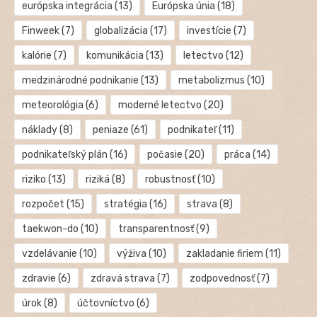
európska integrácia
(13)
Európska únia
(18)
Finweek
(7)
globalizácia
(17)
investície
(7)
kalórie
(7)
komunikácia
(13)
letectvo
(12)
medzinárodné podnikanie
(13)
metabolizmus
(10)
meteorológia
(6)
moderné letectvo
(20)
náklady
(8)
peniaze
(61)
podnikateľ
(11)
podnikateľský plán
(16)
počasie
(20)
práca
(14)
riziko
(13)
riziká
(8)
robustnosť
(10)
rozpočet
(15)
stratégia
(16)
strava
(8)
taekwon-do
(10)
transparentnosť
(9)
vzdelávanie
(10)
výživa
(10)
zakladanie firiem
(11)
zdravie
(6)
zdravá strava
(7)
zodpovednosť
(7)
úrok
(8)
účtovníctvo
(6)