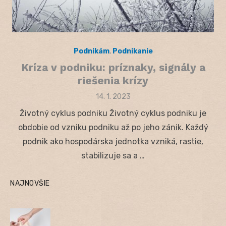
Podnikám
,
Podnikanie
Kríza v podniku: príznaky, signály a
riešenia krízy
Posted
14. 1. 2023
on
Životný cyklus podniku Životný cyklus podniku je
obdobie od vzniku podniku až po jeho zánik. Každý
podnik ako hospodárska jednotka vzniká, rastie,
stabilizuje sa a …
NAJNOVŠIE