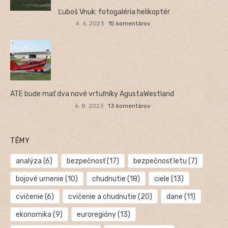
Ľuboš Vnuk: fotogaléria helikoptér
4. 6. 2023
15 komentárov
ATE bude mať dva nové vrtuľníky AgustaWestland
6. 8. 2023
13 komentárov
TÉMY
analýza
(6)
bezpečnosť
(17)
bezpečnosť letu
(7)
bojové umenie
(10)
chudnutie
(18)
ciele
(13)
cvičenie
(6)
cvičenie a chudnutie
(20)
dane
(11)
ekonomika
(9)
euroregióny
(13)