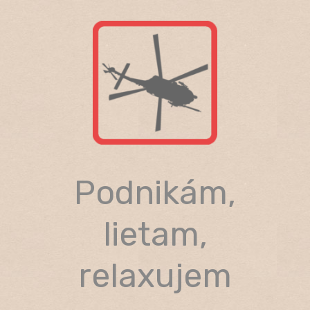
Skip
to
content
Podnikám,
lietam,
relaxujem