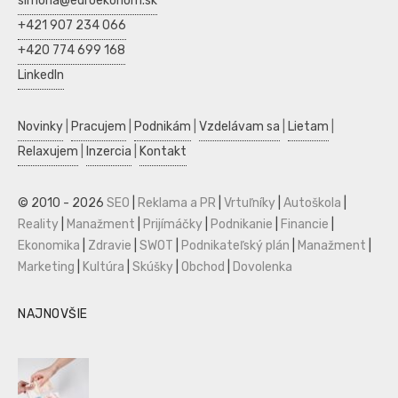
simona@euroekonom.sk
+421 907 234 066
+420 774 699 168
LinkedIn
Novinky
|
Pracujem
|
Podnikám
|
Vzdelávam sa
|
Lietam
|
Relaxujem
|
Inzercia
|
Kontakt
© 2010 - 2026
SEO
|
Reklama a PR
|
Vrtuľníky
|
Autoškola
|
Reality
|
Manažment
|
Prijímáčky
|
Podnikanie
|
Financie
|
Ekonomika
|
Zdravie
|
SWOT
|
Podnikateľský plán
|
Manažment
|
Marketing
|
Kultúra
|
Skúšky
|
Obchod
|
Dovolenka
NAJNOVŠIE