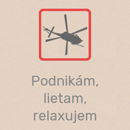
Skip
to
content
Podnikám,
lietam,
relaxujem