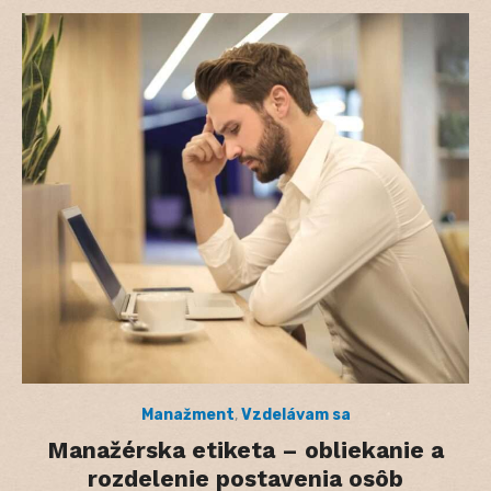
Manažment
,
Vzdelávam sa
Manažérska etiketa – obliekanie a
rozdelenie postavenia osôb