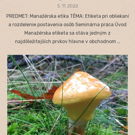
Posted
5. 11. 2022
on
PREDMET: Manažérska etika TÉMA: Etiketa pri obliekaní
a rozdelenie postavenia osôb Seminárna práca Úvod
Manažérska etiketa sa stáva jedným z
najdôležitejších prvkov hlavne v obchodnom …