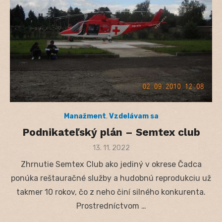
Manažment
,
Vzdelávam sa
Podnikateľský plán – Semtex club
Posted
13. 11. 2022
on
Zhrnutie Semtex Club ako jediný v okrese Čadca
ponúka reštauračné služby a hudobnú reprodukciu už
takmer 10 rokov, čo z neho činí silného konkurenta.
Prostredníctvom …