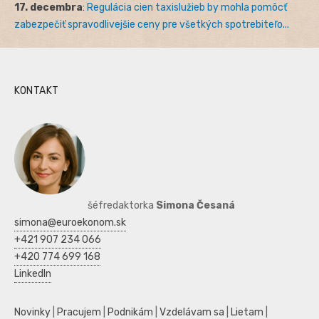
17. decembra
:
Regulácia cien taxislužieb by mohla pomôcť
zabezpečiť spravodlivejšie ceny pre všetkých spotrebiteľo...
KONTAKT
šéfredaktorka
Simona Česaná
simona@euroekonom.sk
+421 907 234 066
+420 774 699 168
LinkedIn
Novinky
|
Pracujem
|
Podnikám
|
Vzdelávam sa
|
Lietam
|