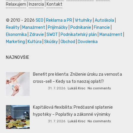
Relaxujem
|
Inzercia
|
Kontakt
© 2010 - 2026
SEO
|
Reklama a PR
|
Vrtuľníky
|
Autoškola
|
Reality
|
Manažment
|
Prijímáčky
|
Podnikanie
|
Financie
|
Ekonomika
|
Zdravie
|
SWOT
|
Podnikateľský plán
|
Manažment
|
Marketing
|
Kultúra
|
Skúšky
|
Obchod
|
Dovolenka
NAJNOVŠIE
Benefit pre klienta: Zníženie úroku za vernosť a
cross-sell – Kedy sa to naozaj oplatí?
31. 7. 2026
Lukáš Kroc
No comments
Kapitálová flexibilita: Predčasné splatenie
hypotéky – Poplatky a zákonné výnimky
31. 7. 2026
Lukáš Kroc
No comments