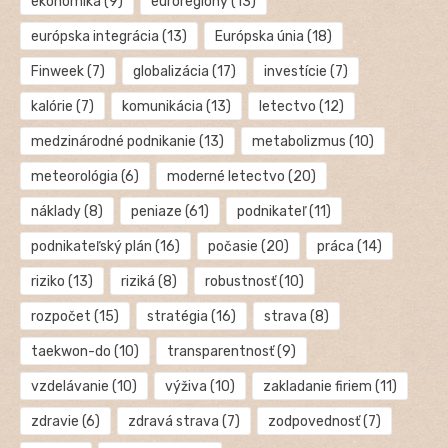
ekonomika
(9)
euroregióny
(13)
európska integrácia
(13)
Európska únia
(18)
Finweek
(7)
globalizácia
(17)
investície
(7)
kalórie
(7)
komunikácia
(13)
letectvo
(12)
medzinárodné podnikanie
(13)
metabolizmus
(10)
meteorológia
(6)
moderné letectvo
(20)
náklady
(8)
peniaze
(61)
podnikateľ
(11)
podnikateľský plán
(16)
počasie
(20)
práca
(14)
riziko
(13)
riziká
(8)
robustnosť
(10)
rozpočet
(15)
stratégia
(16)
strava
(8)
taekwon-do
(10)
transparentnosť
(9)
vzdelávanie
(10)
výživa
(10)
zakladanie firiem
(11)
zdravie
(6)
zdravá strava
(7)
zodpovednosť
(7)