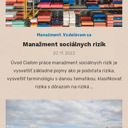
Manažment
,
Vzdelávam sa
Manažment sociálnych rizík
Posted
20. 11. 2022
on
Úvod Cieľom práce manažment sociálnych rizík je
vysvetliť základné pojmy ako je podstata rizika,
vysvetliť terminológiu s danou tematikou, klasifikovať
rizika s dôrazom na riziká …