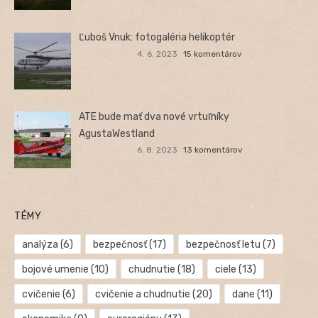
Ľuboš Vnuk: fotogaléria helikoptér
4. 6. 2023
15 komentárov
ATE bude mať dva nové vrtuľníky
AgustaWestland
6. 8. 2023
13 komentárov
TÉMY
analýza
(6)
bezpečnosť
(17)
bezpečnosť letu
(7)
bojové umenie
(10)
chudnutie
(18)
ciele
(13)
cvičenie
(6)
cvičenie a chudnutie
(20)
dane
(11)