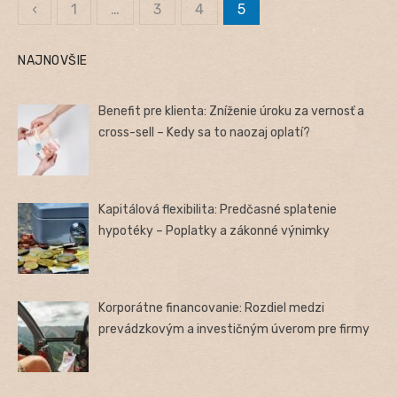
‹
1
…
3
4
5
Stránkovanie
príspevkov
NAJNOVŠIE
Benefit pre klienta: Zníženie úroku za vernosť a
cross-sell – Kedy sa to naozaj oplatí?
Kapitálová flexibilita: Predčasné splatenie
hypotéky – Poplatky a zákonné výnimky
Korporátne financovanie: Rozdiel medzi
prevádzkovým a investičným úverom pre firmy