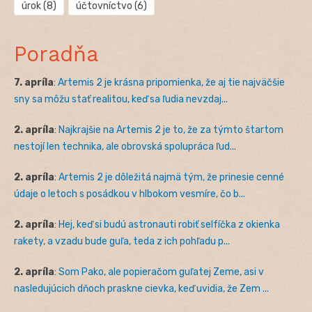
úrok
(8)
účtovníctvo
(6)
Poradňa
7. apríla
:
Artemis 2 je krásna pripomienka, že aj tie najväčšie
sny sa môžu stať realitou, keď sa ľudia nevzdaj...
2. apríla
:
Najkrajšie na Artemis 2 je to, že za týmto štartom
nestojí len technika, ale obrovská spolupráca ľud...
2. apríla
:
Artemis 2 je dôležitá najmä tým, že prinesie cenné
údaje o letoch s posádkou v hlbokom vesmíre, čo b...
2. apríla
:
Hej, keď si budú astronauti robiť selfíčka z okienka
rakety, a vzadu bude guľa, teda z ich pohľadu p...
2. apríla
:
Som Pako, ale popieračom guľatej Zeme, asi v
nasledujúcich dňoch praskne cievka, keď uvidia, že Zem ...