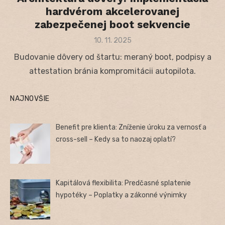
hardvérom akcelerovanej
zabezpečenej boot sekvencie
Posted
10. 11. 2025
on
Budovanie dôvery od štartu: meraný boot, podpisy a
attestation bránia kompromitácii autopilota.
NAJNOVŠIE
Benefit pre klienta: Zníženie úroku za vernosť a
cross-sell – Kedy sa to naozaj oplatí?
Kapitálová flexibilita: Predčasné splatenie
hypotéky – Poplatky a zákonné výnimky