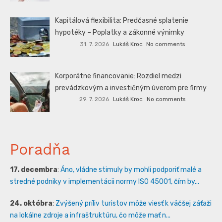
Kapitálová flexibilita: Predčasné splatenie
hypotéky – Poplatky a zákonné výnimky
31. 7. 2026
Lukáš Kroc
No comments
Korporátne financovanie: Rozdiel medzi
prevádzkovým a investičným úverom pre firmy
29. 7. 2026
Lukáš Kroc
No comments
Poradňa
17. decembra
:
Áno, vládne stimuly by mohli podporiť malé a
stredné podniky v implementácii normy ISO 45001, čím by...
24. októbra
:
Zvýšený príliv turistov môže viesť k väčšej záťaži
na lokálne zdroje a infraštruktúru, čo môže mať n...