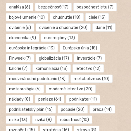
analýza
(6)
bezpečnosť
(17)
bezpečnosť letu
(7)
bojové umenie
(10)
chudnutie
(18)
ciele
(13)
cvičenie
(6)
cvičenie a chudnutie
(20)
dane
(11)
ekonomika
(9)
euroregióny
(13)
európska integrácia
(13)
Európska únia
(18)
Finweek
(7)
globalizácia
(17)
investície
(7)
kalórie
(7)
komunikácia
(13)
letectvo
(12)
medzinárodné podnikanie
(13)
metabolizmus
(10)
meteorológia
(6)
moderné letectvo
(20)
náklady
(8)
peniaze
(61)
podnikateľ
(11)
podnikateľský plán
(16)
počasie
(20)
práca
(14)
riziko
(13)
riziká
(8)
robustnosť
(10)
rozpočet
(15)
stratégia
(16)
strava
(8)