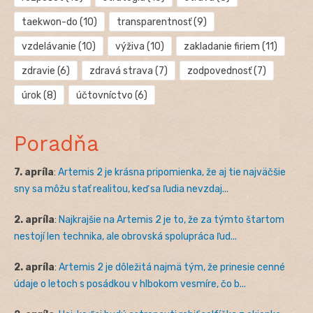
taekwon-do
(10)
transparentnosť
(9)
vzdelávanie
(10)
výživa
(10)
zakladanie firiem
(11)
zdravie
(6)
zdravá strava
(7)
zodpovednosť
(7)
úrok
(8)
účtovníctvo
(6)
Poradňa
7. apríla
:
Artemis 2 je krásna pripomienka, že aj tie najväčšie
sny sa môžu stať realitou, keď sa ľudia nevzdaj...
2. apríla
:
Najkrajšie na Artemis 2 je to, že za týmto štartom
nestojí len technika, ale obrovská spolupráca ľud...
2. apríla
:
Artemis 2 je dôležitá najmä tým, že prinesie cenné
údaje o letoch s posádkou v hlbokom vesmíre, čo b...