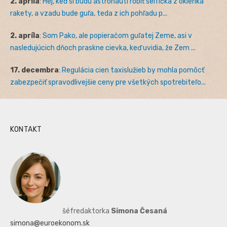
2. apríla
:
Hej, keď si budú astronauti robiť selfíčka z okienka
rakety, a vzadu bude guľa, teda z ich pohľadu p...
2. apríla
:
Som Pako, ale popieračom guľatej Zeme, asi v
nasledujúcich dňoch praskne cievka, keď uvidia, že Zem ...
17. decembra
:
Regulácia cien taxislužieb by mohla pomôcť
zabezpečiť spravodlivejšie ceny pre všetkých spotrebiteľo...
KONTAKT
šéfredaktorka
Simona Česaná
simona@euroekonom.sk