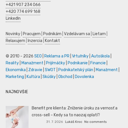
+421 907 234 066
+420 774 699 168
LinkedIn
Novinky
|
Pracujem
|
Podnikám
|
Vzdelávam sa
|
Lietam
|
Relaxujem
|
Inzercia
|
Kontakt
© 2010 - 2026
SEO
|
Reklama a PR
|
Vrtuľníky
|
Autoškola
|
Reality
|
Manažment
|
Prijímáčky
|
Podnikanie
|
Financie
|
Ekonomika
|
Zdravie
|
SWOT
|
Podnikateľský plán
|
Manažment
|
Marketing
|
Kultúra
|
Skúšky
|
Obchod
|
Dovolenka
NAJNOVŠIE
Benefit pre klienta: Zníženie úroku za vernosť a
cross-sell – Kedy sa to naozaj oplatí?
31. 7. 2026
Lukáš Kroc
No comments