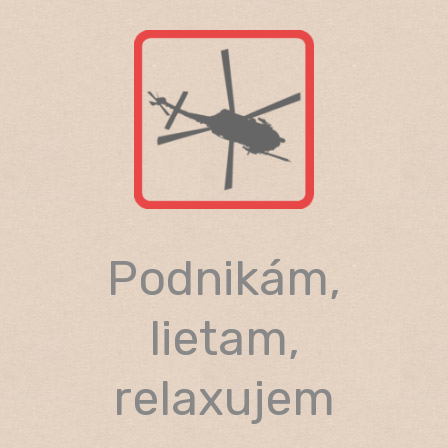
Skip
to
content
Podnikám,
lietam,
relaxujem