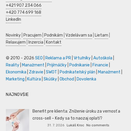
+421 907 234 066
+420 774 699 168
LinkedIn
Novinky
|
Pracujem
|
Podnikám
|
Vzdelávam sa
|
Lietam
|
Relaxujem
|
Inzercia
|
Kontakt
© 2010 - 2026
SEO
|
Reklama a PR
|
Vrtuľníky
|
Autoškola
|
Reality
|
Manažment
|
Prijímáčky
|
Podnikanie
|
Financie
|
Ekonomika
|
Zdravie
|
SWOT
|
Podnikateľský plán
|
Manažment
|
Marketing
|
Kultúra
|
Skúšky
|
Obchod
|
Dovolenka
NAJNOVŠIE
Benefit pre klienta: Zníženie úroku za vernosť a
cross-sell – Kedy sa to naozaj oplatí?
31. 7. 2026
Lukáš Kroc
No comments