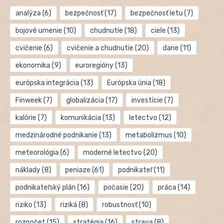
analýza
(6)
bezpečnosť
(17)
bezpečnosť letu
(7)
bojové umenie
(10)
chudnutie
(18)
ciele
(13)
cvičenie
(6)
cvičenie a chudnutie
(20)
dane
(11)
ekonomika
(9)
euroregióny
(13)
európska integrácia
(13)
Európska únia
(18)
Finweek
(7)
globalizácia
(17)
investície
(7)
kalórie
(7)
komunikácia
(13)
letectvo
(12)
medzinárodné podnikanie
(13)
metabolizmus
(10)
meteorológia
(6)
moderné letectvo
(20)
náklady
(8)
peniaze
(61)
podnikateľ
(11)
podnikateľský plán
(16)
počasie
(20)
práca
(14)
riziko
(13)
riziká
(8)
robustnosť
(10)
rozpočet
(15)
stratégia
(16)
strava
(8)