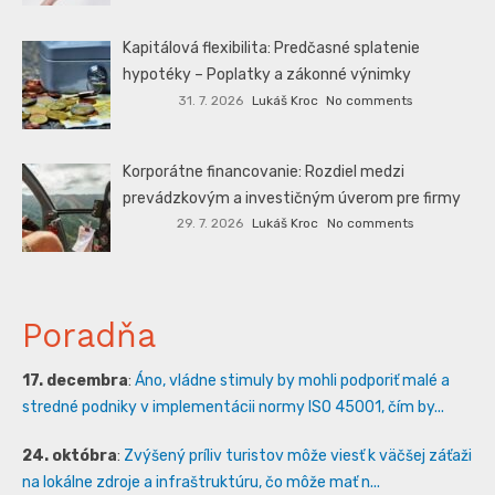
Kapitálová flexibilita: Predčasné splatenie
hypotéky – Poplatky a zákonné výnimky
31. 7. 2026
Lukáš Kroc
No comments
Korporátne financovanie: Rozdiel medzi
prevádzkovým a investičným úverom pre firmy
29. 7. 2026
Lukáš Kroc
No comments
Poradňa
17. decembra
:
Áno, vládne stimuly by mohli podporiť malé a
stredné podniky v implementácii normy ISO 45001, čím by...
24. októbra
:
Zvýšený príliv turistov môže viesť k väčšej záťaži
na lokálne zdroje a infraštruktúru, čo môže mať n...