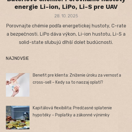
energie Li-ion, LiPo, Li-S pre UAV
Posted
28. 10. 2025
on
Porovnajte chémie podľa energetickej hustoty, C-rate
a bezpečnosti. LiPo dáva výkon, Li-ion hustotu, Li-S a
solid-state sľubujú dlhší dolet budúcnosti.
NAJNOVŠIE
Benefit pre klienta: Zníženie úroku za vernosť a
cross-sell – Kedy sa to naozaj oplatí?
Kapitálová flexibilita: Predčasné splatenie
hypotéky – Poplatky a zákonné výnimky