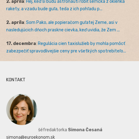
2. apríla
:
Hej, keď si budú astronauti robiť selfíčka z okienka
rakety, a vzadu bude guľa, teda z ich pohľadu p...
2. apríla
:
Som Pako, ale popieračom guľatej Zeme, asi v
nasledujúcich dňoch praskne cievka, keď uvidia, že Zem ...
17. decembra
:
Regulácia cien taxislužieb by mohla pomôcť
zabezpečiť spravodlivejšie ceny pre všetkých spotrebiteľo...
KONTAKT
šéfredaktorka
Simona Česaná
simona@euroekonom.sk