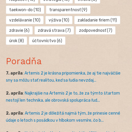
taekwon-do
(10)
transparentnosť
(9)
vzdelávanie
(10)
výživa
(10)
zakladanie firiem
(11)
zdravie
(6)
zdravá strava
(7)
zodpovednosť
(7)
úrok
(8)
účtovníctvo
(6)
Poradňa
7. apríla
:
Artemis 2 je krásna pripomienka, že aj tie najväčšie
sny sa môžu stať realitou, keď sa ľudia nevzdaj...
2. apríla
:
Najkrajšie na Artemis 2 je to, že za týmto štartom
nestojí len technika, ale obrovská spolupráca ľud...
2. apríla
:
Artemis 2 je dôležitá najmä tým, že prinesie cenné
údaje o letoch s posádkou v hlbokom vesmíre, čo b...