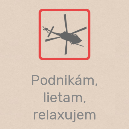
Skip
to
content
Podnikám,
lietam,
relaxujem