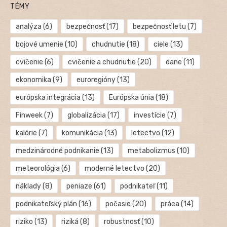
TÉMY
analýza
(6)
bezpečnosť
(17)
bezpečnosť letu
(7)
bojové umenie
(10)
chudnutie
(18)
ciele
(13)
cvičenie
(6)
cvičenie a chudnutie
(20)
dane
(11)
ekonomika
(9)
euroregióny
(13)
európska integrácia
(13)
Európska únia
(18)
Finweek
(7)
globalizácia
(17)
investície
(7)
kalórie
(7)
komunikácia
(13)
letectvo
(12)
medzinárodné podnikanie
(13)
metabolizmus
(10)
meteorológia
(6)
moderné letectvo
(20)
náklady
(8)
peniaze
(61)
podnikateľ
(11)
podnikateľský plán
(16)
počasie
(20)
práca
(14)
riziko
(13)
riziká
(8)
robustnosť
(10)