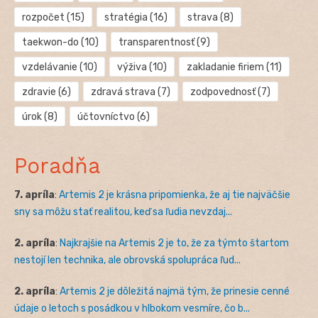
rozpočet
(15)
stratégia
(16)
strava
(8)
taekwon-do
(10)
transparentnosť
(9)
vzdelávanie
(10)
výživa
(10)
zakladanie firiem
(11)
zdravie
(6)
zdravá strava
(7)
zodpovednosť
(7)
úrok
(8)
účtovníctvo
(6)
Poradňa
7. apríla
:
Artemis 2 je krásna pripomienka, že aj tie najväčšie
sny sa môžu stať realitou, keď sa ľudia nevzdaj...
2. apríla
:
Najkrajšie na Artemis 2 je to, že za týmto štartom
nestojí len technika, ale obrovská spolupráca ľud...
2. apríla
:
Artemis 2 je dôležitá najmä tým, že prinesie cenné
údaje o letoch s posádkou v hlbokom vesmíre, čo b...