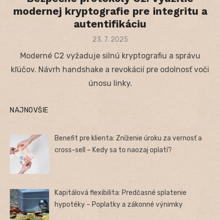
modernej kryptografie pre integritu a
autentifikáciu
Posted
23. 7. 2025
on
Moderné C2 vyžaduje silnú kryptografiu a správu
kľúčov. Návrh handshake a revokácií pre odolnosť voči
únosu linky.
NAJNOVŠIE
Benefit pre klienta: Zníženie úroku za vernosť a
cross-sell – Kedy sa to naozaj oplatí?
Kapitálová flexibilita: Predčasné splatenie
hypotéky – Poplatky a zákonné výnimky