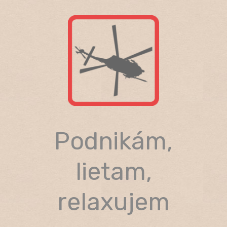
Skip
to
content
Podnikám,
lietam,
relaxujem