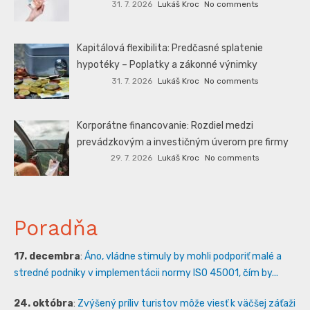
31. 7. 2026
Lukáš Kroc
No comments
Kapitálová flexibilita: Predčasné splatenie
hypotéky – Poplatky a zákonné výnimky
31. 7. 2026
Lukáš Kroc
No comments
Korporátne financovanie: Rozdiel medzi
prevádzkovým a investičným úverom pre firmy
29. 7. 2026
Lukáš Kroc
No comments
Poradňa
17. decembra
:
Áno, vládne stimuly by mohli podporiť malé a
stredné podniky v implementácii normy ISO 45001, čím by...
24. októbra
:
Zvýšený príliv turistov môže viesť k väčšej záťaži