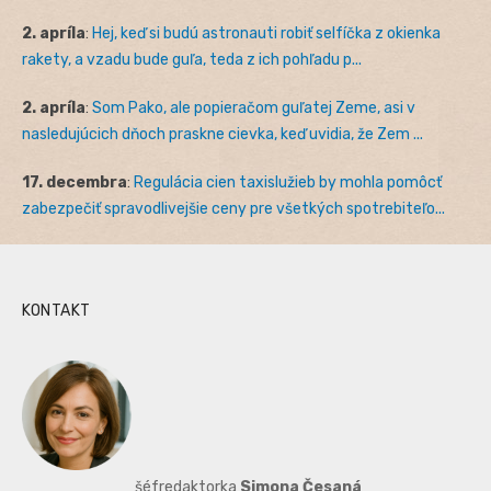
2. apríla
:
Hej, keď si budú astronauti robiť selfíčka z okienka
rakety, a vzadu bude guľa, teda z ich pohľadu p...
2. apríla
:
Som Pako, ale popieračom guľatej Zeme, asi v
nasledujúcich dňoch praskne cievka, keď uvidia, že Zem ...
17. decembra
:
Regulácia cien taxislužieb by mohla pomôcť
zabezpečiť spravodlivejšie ceny pre všetkých spotrebiteľo...
KONTAKT
šéfredaktorka
Simona Česaná