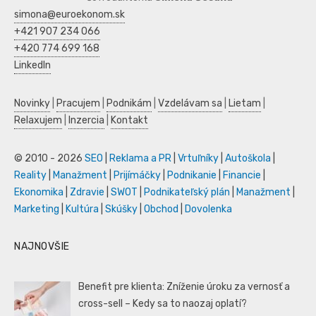
simona@euroekonom.sk
+421 907 234 066
+420 774 699 168
LinkedIn
Novinky
|
Pracujem
|
Podnikám
|
Vzdelávam sa
|
Lietam
|
Relaxujem
|
Inzercia
|
Kontakt
© 2010 - 2026
SEO
|
Reklama a PR
|
Vrtuľníky
|
Autoškola
|
Reality
|
Manažment
|
Prijímáčky
|
Podnikanie
|
Financie
|
Ekonomika
|
Zdravie
|
SWOT
|
Podnikateľský plán
|
Manažment
|
Marketing
|
Kultúra
|
Skúšky
|
Obchod
|
Dovolenka
NAJNOVŠIE
Benefit pre klienta: Zníženie úroku za vernosť a
cross-sell – Kedy sa to naozaj oplatí?