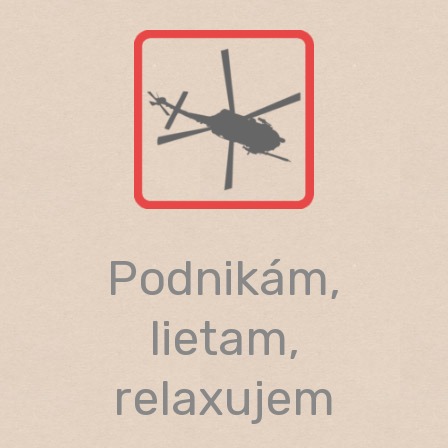
Skip
to
content
Podnikám,
lietam,
relaxujem