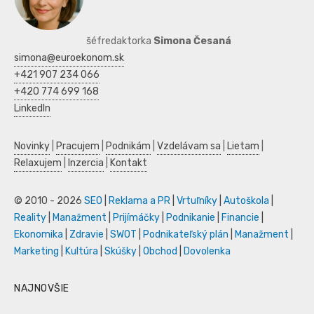
šéfredaktorka
Simona Česaná
simona@euroekonom.sk
+421 907 234 066
+420 774 699 168
LinkedIn
Novinky
|
Pracujem
|
Podnikám
|
Vzdelávam sa
|
Lietam
|
Relaxujem
|
Inzercia
|
Kontakt
© 2010 - 2026
SEO
|
Reklama a PR
|
Vrtuľníky
|
Autoškola
|
Reality
|
Manažment
|
Prijímáčky
|
Podnikanie
|
Financie
|
Ekonomika
|
Zdravie
|
SWOT
|
Podnikateľský plán
|
Manažment
|
Marketing
|
Kultúra
|
Skúšky
|
Obchod
|
Dovolenka
NAJNOVŠIE