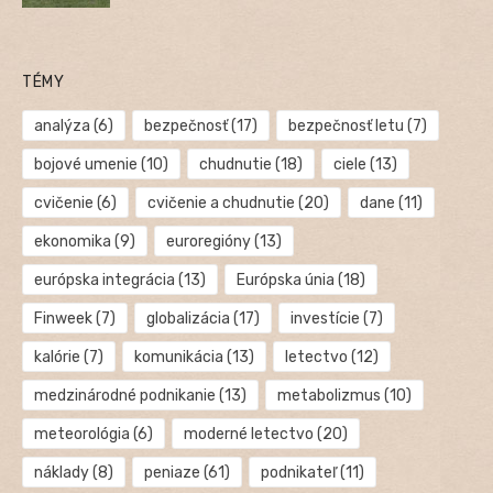
TÉMY
analýza
(6)
bezpečnosť
(17)
bezpečnosť letu
(7)
bojové umenie
(10)
chudnutie
(18)
ciele
(13)
cvičenie
(6)
cvičenie a chudnutie
(20)
dane
(11)
ekonomika
(9)
euroregióny
(13)
európska integrácia
(13)
Európska únia
(18)
Finweek
(7)
globalizácia
(17)
investície
(7)
kalórie
(7)
komunikácia
(13)
letectvo
(12)
medzinárodné podnikanie
(13)
metabolizmus
(10)
meteorológia
(6)
moderné letectvo
(20)
náklady
(8)
peniaze
(61)
podnikateľ
(11)