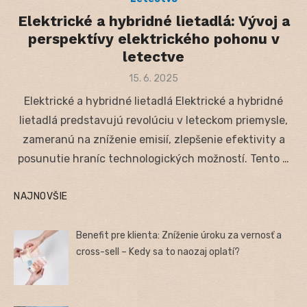
Elektrické a hybridné lietadlá: Vývoj a
perspektívy elektrického pohonu v
letectve
Posted
15. 6. 2025
on
Elektrické a hybridné lietadlá Elektrické a hybridné
lietadlá predstavujú revolúciu v leteckom priemysle,
zameranú na zníženie emisií, zlepšenie efektivity a
posunutie hraníc technologických možností. Tento …
NAJNOVŠIE
Benefit pre klienta: Zníženie úroku za vernosť a
cross-sell – Kedy sa to naozaj oplatí?