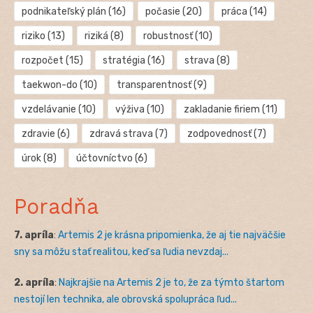
podnikateľský plán
(16)
počasie
(20)
práca
(14)
riziko
(13)
riziká
(8)
robustnosť
(10)
rozpočet
(15)
stratégia
(16)
strava
(8)
taekwon-do
(10)
transparentnosť
(9)
vzdelávanie
(10)
výživa
(10)
zakladanie firiem
(11)
zdravie
(6)
zdravá strava
(7)
zodpovednosť
(7)
úrok
(8)
účtovníctvo
(6)
Poradňa
7. apríla
:
Artemis 2 je krásna pripomienka, že aj tie najväčšie
sny sa môžu stať realitou, keď sa ľudia nevzdaj...
2. apríla
:
Najkrajšie na Artemis 2 je to, že za týmto štartom
nestojí len technika, ale obrovská spolupráca ľud...