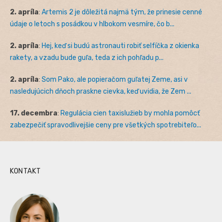
2. apríla
:
Artemis 2 je dôležitá najmä tým, že prinesie cenné
údaje o letoch s posádkou v hlbokom vesmíre, čo b...
2. apríla
:
Hej, keď si budú astronauti robiť selfíčka z okienka
rakety, a vzadu bude guľa, teda z ich pohľadu p...
2. apríla
:
Som Pako, ale popieračom guľatej Zeme, asi v
nasledujúcich dňoch praskne cievka, keď uvidia, že Zem ...
17. decembra
:
Regulácia cien taxislužieb by mohla pomôcť
zabezpečiť spravodlivejšie ceny pre všetkých spotrebiteľo...
KONTAKT