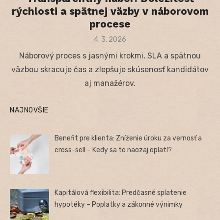
rýchlosti a spätnej väzby v náborovom
procese
Posted
4. 3. 2026
on
Náborový proces s jasnými krokmi, SLA a spätnou
väzbou skracuje čas a zlepšuje skúsenosť kandidátov
aj manažérov.
NAJNOVŠIE
Benefit pre klienta: Zníženie úroku za vernosť a
cross-sell – Kedy sa to naozaj oplatí?
Kapitálová flexibilita: Predčasné splatenie
hypotéky – Poplatky a zákonné výnimky