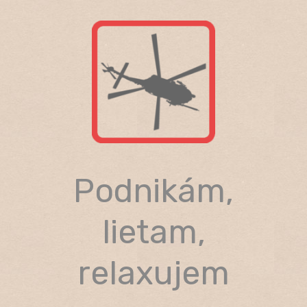
Skip
to
content
Podnikám,
lietam,
relaxujem