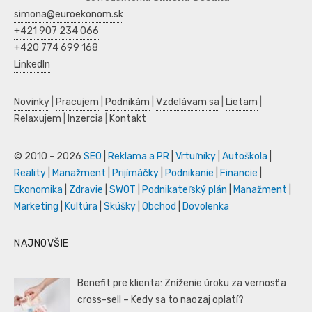
simona@euroekonom.sk
+421 907 234 066
+420 774 699 168
LinkedIn
Novinky
|
Pracujem
|
Podnikám
|
Vzdelávam sa
|
Lietam
|
Relaxujem
|
Inzercia
|
Kontakt
© 2010 - 2026
SEO
|
Reklama a PR
|
Vrtuľníky
|
Autoškola
|
Reality
|
Manažment
|
Prijímáčky
|
Podnikanie
|
Financie
|
Ekonomika
|
Zdravie
|
SWOT
|
Podnikateľský plán
|
Manažment
|
Marketing
|
Kultúra
|
Skúšky
|
Obchod
|
Dovolenka
NAJNOVŠIE
Benefit pre klienta: Zníženie úroku za vernosť a
cross-sell – Kedy sa to naozaj oplatí?