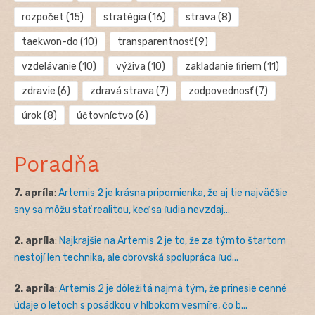
rozpočet
(15)
stratégia
(16)
strava
(8)
taekwon-do
(10)
transparentnosť
(9)
vzdelávanie
(10)
výživa
(10)
zakladanie firiem
(11)
zdravie
(6)
zdravá strava
(7)
zodpovednosť
(7)
úrok
(8)
účtovníctvo
(6)
Poradňa
7. apríla
:
Artemis 2 je krásna pripomienka, že aj tie najväčšie
sny sa môžu stať realitou, keď sa ľudia nevzdaj...
2. apríla
:
Najkrajšie na Artemis 2 je to, že za týmto štartom
nestojí len technika, ale obrovská spolupráca ľud...
2. apríla
:
Artemis 2 je dôležitá najmä tým, že prinesie cenné
údaje o letoch s posádkou v hlbokom vesmíre, čo b...