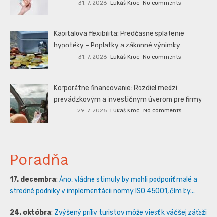
31. 7. 2026
Lukáš Kroc
No comments
Kapitálová flexibilita: Predčasné splatenie
hypotéky – Poplatky a zákonné výnimky
31. 7. 2026
Lukáš Kroc
No comments
Korporátne financovanie: Rozdiel medzi
prevádzkovým a investičným úverom pre firmy
29. 7. 2026
Lukáš Kroc
No comments
Poradňa
17. decembra
:
Áno, vládne stimuly by mohli podporiť malé a
stredné podniky v implementácii normy ISO 45001, čím by...
24. októbra
:
Zvýšený príliv turistov môže viesť k väčšej záťaži