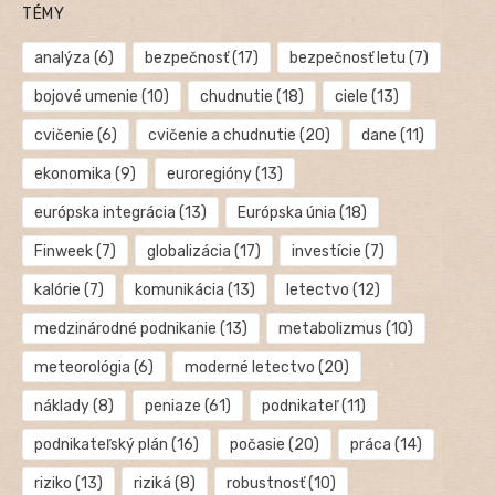
TÉMY
analýza
(6)
bezpečnosť
(17)
bezpečnosť letu
(7)
bojové umenie
(10)
chudnutie
(18)
ciele
(13)
cvičenie
(6)
cvičenie a chudnutie
(20)
dane
(11)
ekonomika
(9)
euroregióny
(13)
európska integrácia
(13)
Európska únia
(18)
Finweek
(7)
globalizácia
(17)
investície
(7)
kalórie
(7)
komunikácia
(13)
letectvo
(12)
medzinárodné podnikanie
(13)
metabolizmus
(10)
meteorológia
(6)
moderné letectvo
(20)
náklady
(8)
peniaze
(61)
podnikateľ
(11)
podnikateľský plán
(16)
počasie
(20)
práca
(14)
riziko
(13)
riziká
(8)
robustnosť
(10)