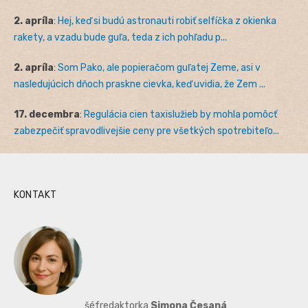
2. apríla
:
Hej, keď si budú astronauti robiť selfíčka z okienka
rakety, a vzadu bude guľa, teda z ich pohľadu p...
2. apríla
:
Som Pako, ale popieračom guľatej Zeme, asi v
nasledujúcich dňoch praskne cievka, keď uvidia, že Zem ...
17. decembra
:
Regulácia cien taxislužieb by mohla pomôcť
zabezpečiť spravodlivejšie ceny pre všetkých spotrebiteľo...
KONTAKT
šéfredaktorka
Simona Česaná