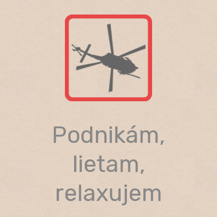
Skip
to
content
Podnikám,
lietam,
relaxujem