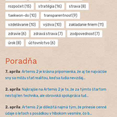
rozpočet
(15)
stratégia
(16)
strava
(8)
taekwon-do
(10)
transparentnosť
(9)
vzdelávanie
(10)
výživa
(10)
zakladanie firiem
(11)
zdravie
(6)
zdravá strava
(7)
zodpovednosť
(7)
úrok
(8)
účtovníctvo
(6)
Poradňa
7. apríla
:
Artemis 2 je krásna pripomienka, že aj tie najväčšie
sny sa môžu stať realitou, keď sa ľudia nevzdaj...
2. apríla
:
Najkrajšie na Artemis 2 je to, že za týmto štartom
nestojí len technika, ale obrovská spolupráca ľud...
2. apríla
:
Artemis 2 je dôležitá najmä tým, že prinesie cenné
údaje o letoch s posádkou v hlbokom vesmíre, čo b...