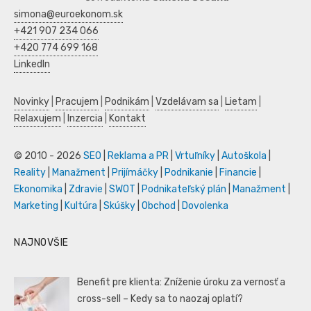
simona@euroekonom.sk
+421 907 234 066
+420 774 699 168
LinkedIn
Novinky
|
Pracujem
|
Podnikám
|
Vzdelávam sa
|
Lietam
|
Relaxujem
|
Inzercia
|
Kontakt
© 2010 - 2026
SEO
|
Reklama a PR
|
Vrtuľníky
|
Autoškola
|
Reality
|
Manažment
|
Prijímáčky
|
Podnikanie
|
Financie
|
Ekonomika
|
Zdravie
|
SWOT
|
Podnikateľský plán
|
Manažment
|
Marketing
|
Kultúra
|
Skúšky
|
Obchod
|
Dovolenka
NAJNOVŠIE
Benefit pre klienta: Zníženie úroku za vernosť a
cross-sell – Kedy sa to naozaj oplatí?