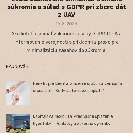
súkromia a súlad s GDPR pri zbere dát
z UAV
Posted
16. 8. 2025
on
Ako lietať a snímať zákonne: zásady GDPR, DPIA a
informovanie verejnosti s príkladmi z praxe pre
minimalizáciu zásahov do súkromia.
NAJNOVŠIE
Benefit pre klienta: Zníženie úroku za vernosť a
cross-sell – Kedy sa to naozaj oplatí?
Kapitálová flexibilita: Predčasné splatenie
hypotéky – Poplatky a zákonné výnimky