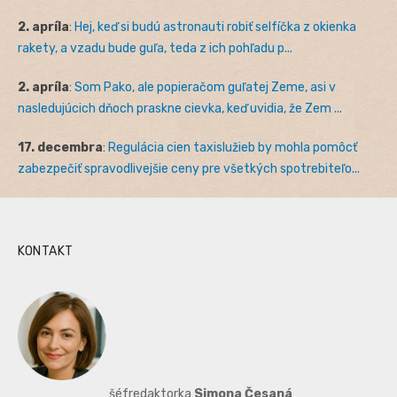
2. apríla
:
Hej, keď si budú astronauti robiť selfíčka z okienka
rakety, a vzadu bude guľa, teda z ich pohľadu p...
2. apríla
:
Som Pako, ale popieračom guľatej Zeme, asi v
nasledujúcich dňoch praskne cievka, keď uvidia, že Zem ...
17. decembra
:
Regulácia cien taxislužieb by mohla pomôcť
zabezpečiť spravodlivejšie ceny pre všetkých spotrebiteľo...
KONTAKT
šéfredaktorka
Simona Česaná