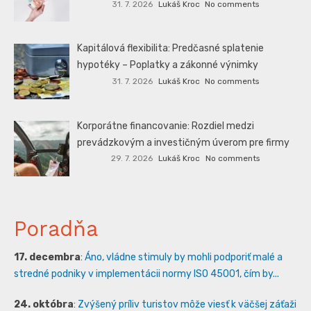
31. 7. 2026
Lukáš Kroc
No comments
Kapitálová flexibilita: Predčasné splatenie
hypotéky – Poplatky a zákonné výnimky
31. 7. 2026
Lukáš Kroc
No comments
Korporátne financovanie: Rozdiel medzi
prevádzkovým a investičným úverom pre firmy
29. 7. 2026
Lukáš Kroc
No comments
Poradňa
17. decembra
:
Áno, vládne stimuly by mohli podporiť malé a
stredné podniky v implementácii normy ISO 45001, čím by...
24. októbra
:
Zvýšený príliv turistov môže viesť k väčšej záťaži