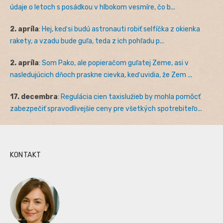
údaje o letoch s posádkou v hlbokom vesmíre, čo b...
2. apríla
:
Hej, keď si budú astronauti robiť selfíčka z okienka
rakety, a vzadu bude guľa, teda z ich pohľadu p...
2. apríla
:
Som Pako, ale popieračom guľatej Zeme, asi v
nasledujúcich dňoch praskne cievka, keď uvidia, že Zem ...
17. decembra
:
Regulácia cien taxislužieb by mohla pomôcť
zabezpečiť spravodlivejšie ceny pre všetkých spotrebiteľo...
KONTAKT