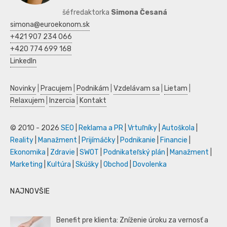
šéfredaktorka
Simona Česaná
simona@euroekonom.sk
+421 907 234 066
+420 774 699 168
LinkedIn
Novinky
|
Pracujem
|
Podnikám
|
Vzdelávam sa
|
Lietam
|
Relaxujem
|
Inzercia
|
Kontakt
© 2010 - 2026
SEO
|
Reklama a PR
|
Vrtuľníky
|
Autoškola
|
Reality
|
Manažment
|
Prijímáčky
|
Podnikanie
|
Financie
|
Ekonomika
|
Zdravie
|
SWOT
|
Podnikateľský plán
|
Manažment
|
Marketing
|
Kultúra
|
Skúšky
|
Obchod
|
Dovolenka
NAJNOVŠIE
Benefit pre klienta: Zníženie úroku za vernosť a