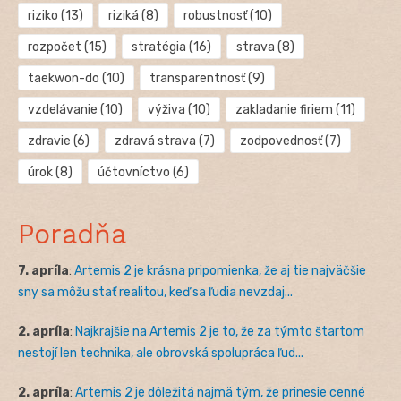
riziko
(13)
riziká
(8)
robustnosť
(10)
rozpočet
(15)
stratégia
(16)
strava
(8)
taekwon-do
(10)
transparentnosť
(9)
vzdelávanie
(10)
výživa
(10)
zakladanie firiem
(11)
zdravie
(6)
zdravá strava
(7)
zodpovednosť
(7)
úrok
(8)
účtovníctvo
(6)
Poradňa
7. apríla
:
Artemis 2 je krásna pripomienka, že aj tie najväčšie
sny sa môžu stať realitou, keď sa ľudia nevzdaj...
2. apríla
:
Najkrajšie na Artemis 2 je to, že za týmto štartom
nestojí len technika, ale obrovská spolupráca ľud...
2. apríla
:
Artemis 2 je dôležitá najmä tým, že prinesie cenné