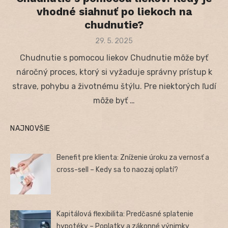
vhodné siahnuť po liekoch na
chudnutie?
Posted
29. 5. 2025
on
Chudnutie s pomocou liekov Chudnutie môže byť
náročný proces, ktorý si vyžaduje správny prístup k
strave, pohybu a životnému štýlu. Pre niektorých ľudí
môže byť …
NAJNOVŠIE
Benefit pre klienta: Zníženie úroku za vernosť a
cross-sell – Kedy sa to naozaj oplatí?
Kapitálová flexibilita: Predčasné splatenie
hypotéky – Poplatky a zákonné výnimky