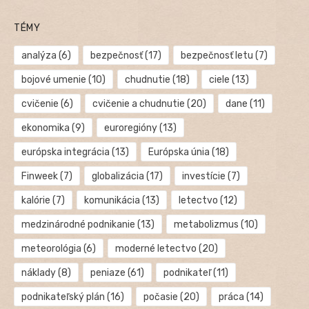
TÉMY
analýza
(6)
bezpečnosť
(17)
bezpečnosť letu
(7)
bojové umenie
(10)
chudnutie
(18)
ciele
(13)
cvičenie
(6)
cvičenie a chudnutie
(20)
dane
(11)
ekonomika
(9)
euroregióny
(13)
európska integrácia
(13)
Európska únia
(18)
Finweek
(7)
globalizácia
(17)
investície
(7)
kalórie
(7)
komunikácia
(13)
letectvo
(12)
medzinárodné podnikanie
(13)
metabolizmus
(10)
meteorológia
(6)
moderné letectvo
(20)
náklady
(8)
peniaze
(61)
podnikateľ
(11)
podnikateľský plán
(16)
počasie
(20)
práca
(14)