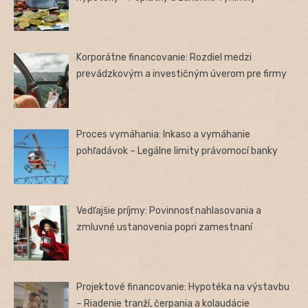
Korporátne financovanie: Rozdiel medzi
prevádzkovým a investičným úverom pre firmy
Proces vymáhania: Inkaso a vymáhanie
pohľadávok – Legálne limity právomocí banky
Vedľajšie príjmy: Povinnosť nahlasovania a
zmluvné ustanovenia popri zamestnaní
Projektové financovanie: Hypotéka na výstavbu
– Riadenie tranží, čerpania a kolaudácie