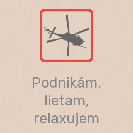
Skip
to
content
Podnikám,
lietam,
relaxujem