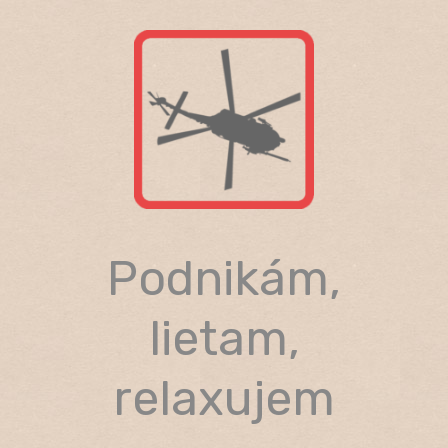
Skip
to
content
Podnikám,
lietam,
relaxujem