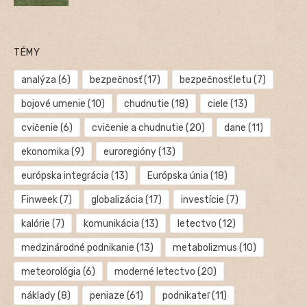
TÉMY
analýza
(6)
bezpečnosť
(17)
bezpečnosť letu
(7)
bojové umenie
(10)
chudnutie
(18)
ciele
(13)
cvičenie
(6)
cvičenie a chudnutie
(20)
dane
(11)
ekonomika
(9)
euroregióny
(13)
európska integrácia
(13)
Európska únia
(18)
Finweek
(7)
globalizácia
(17)
investície
(7)
kalórie
(7)
komunikácia
(13)
letectvo
(12)
medzinárodné podnikanie
(13)
metabolizmus
(10)
meteorológia
(6)
moderné letectvo
(20)
náklady
(8)
peniaze
(61)
podnikateľ
(11)