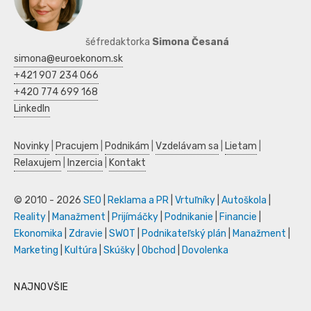
šéfredaktorka
Simona Česaná
simona@euroekonom.sk
+421 907 234 066
+420 774 699 168
LinkedIn
Novinky
|
Pracujem
|
Podnikám
|
Vzdelávam sa
|
Lietam
|
Relaxujem
|
Inzercia
|
Kontakt
© 2010 - 2026
SEO
|
Reklama a PR
|
Vrtuľníky
|
Autoškola
|
Reality
|
Manažment
|
Prijímáčky
|
Podnikanie
|
Financie
|
Ekonomika
|
Zdravie
|
SWOT
|
Podnikateľský plán
|
Manažment
|
Marketing
|
Kultúra
|
Skúšky
|
Obchod
|
Dovolenka
NAJNOVŠIE