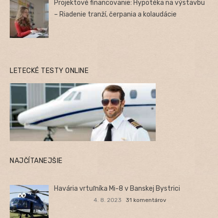
Projektové financovanie: Hypotéka na výstavbu
– Riadenie tranží, čerpania a kolaudácie
LETECKÉ TESTY ONLINE
NAJČÍTANEJŠIE
Havária vrtuľníka Mi-8 v Banskej Bystrici
4. 8. 2023
31 komentárov