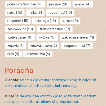
podnikateľský plán
(16)
počasie
(20)
práca
(14)
riziko
(13)
riziká
(8)
robustnosť
(10)
rozpočet
(15)
stratégia
(16)
strava
(8)
taekwon-do
(10)
transparentnosť
(9)
vzdelávanie
(10)
výživa
(10)
zakladanie firiem
(11)
zdravie
(6)
zdravá strava
(7)
zodpovednosť
(7)
úrok
(8)
účtovníctvo
(6)
Poradňa
7. apríla
:
Artemis 2 je krásna pripomienka, že aj tie najväčšie
sny sa môžu stať realitou, keď sa ľudia nevzdaj...
2. apríla
:
Najkrajšie na Artemis 2 je to, že za týmto štartom
nestojí len technika, ale obrovská spolupráca ľud...