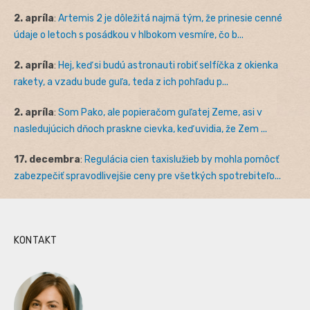
2. apríla
:
Artemis 2 je dôležitá najmä tým, že prinesie cenné
údaje o letoch s posádkou v hlbokom vesmíre, čo b...
2. apríla
:
Hej, keď si budú astronauti robiť selfíčka z okienka
rakety, a vzadu bude guľa, teda z ich pohľadu p...
2. apríla
:
Som Pako, ale popieračom guľatej Zeme, asi v
nasledujúcich dňoch praskne cievka, keď uvidia, že Zem ...
17. decembra
:
Regulácia cien taxislužieb by mohla pomôcť
zabezpečiť spravodlivejšie ceny pre všetkých spotrebiteľo...
KONTAKT