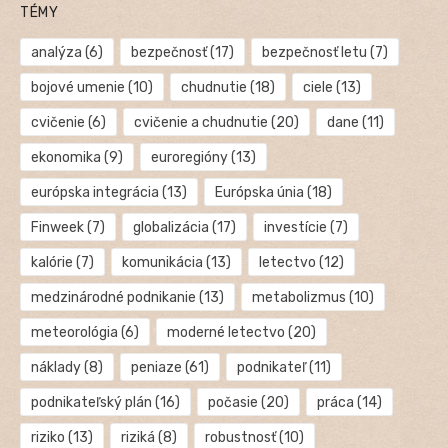
TÉMY
analýza
(6)
bezpečnosť
(17)
bezpečnosť letu
(7)
bojové umenie
(10)
chudnutie
(18)
ciele
(13)
cvičenie
(6)
cvičenie a chudnutie
(20)
dane
(11)
ekonomika
(9)
euroregióny
(13)
európska integrácia
(13)
Európska únia
(18)
Finweek
(7)
globalizácia
(17)
investície
(7)
kalórie
(7)
komunikácia
(13)
letectvo
(12)
medzinárodné podnikanie
(13)
metabolizmus
(10)
meteorológia
(6)
moderné letectvo
(20)
náklady
(8)
peniaze
(61)
podnikateľ
(11)
podnikateľský plán
(16)
počasie
(20)
práca
(14)
riziko
(13)
riziká
(8)
robustnosť
(10)