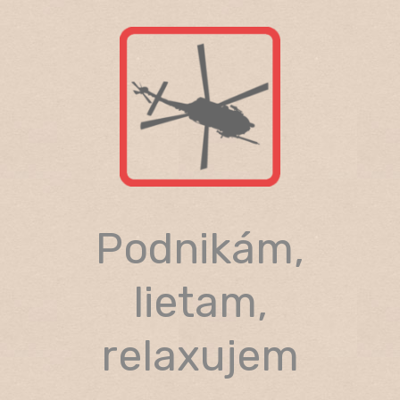
Skip
to
content
Podnikám,
lietam,
relaxujem