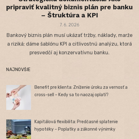
pripraviť kvalitný biznis plán pre banku
– Štruktúra a KPI
Posted
7. 6. 2026
on
Bankový biznis plán musí ukázať tržby, náklady, marže
a riziká; dáme šablónu KPI a citlivostnú analýzu, ktorá
presvedčí aj konzervatívnu banku.
NAJNOVŠIE
Benefit pre klienta: Zníženie úroku za vernosť a
cross-sell – Kedy sa to naozaj oplatí?
Kapitálová flexibilita: Predčasné splatenie
hypotéky – Poplatky a zákonné výnimky