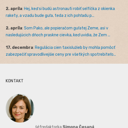
2. apríla
:
Hej, keď si budú astronauti robiť selfíčka z okienka
rakety, a vzadu bude guľa, teda z ich pohľadu p...
2. apríla
:
Som Pako, ale popieračom guľatej Zeme, asi v
nasledujúcich dňoch praskne cievka, keď uvidia, že Zem ...
17. decembra
:
Regulácia cien taxislužieb by mohla pomôcť
zabezpečiť spravodlivejšie ceny pre všetkých spotrebiteľo...
KONTAKT
šéfredaktorka
Simona Česaná