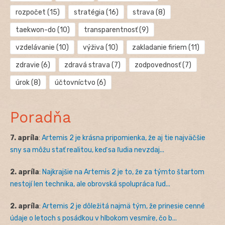
rozpočet
(15)
stratégia
(16)
strava
(8)
taekwon-do
(10)
transparentnosť
(9)
vzdelávanie
(10)
výživa
(10)
zakladanie firiem
(11)
zdravie
(6)
zdravá strava
(7)
zodpovednosť
(7)
úrok
(8)
účtovníctvo
(6)
Poradňa
7. apríla
:
Artemis 2 je krásna pripomienka, že aj tie najväčšie
sny sa môžu stať realitou, keď sa ľudia nevzdaj...
2. apríla
:
Najkrajšie na Artemis 2 je to, že za týmto štartom
nestojí len technika, ale obrovská spolupráca ľud...
2. apríla
:
Artemis 2 je dôležitá najmä tým, že prinesie cenné
údaje o letoch s posádkou v hlbokom vesmíre, čo b...