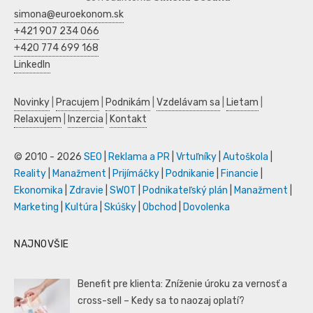
simona@euroekonom.sk
+421 907 234 066
+420 774 699 168
LinkedIn
Novinky
|
Pracujem
|
Podnikám
|
Vzdelávam sa
|
Lietam
|
Relaxujem
|
Inzercia
|
Kontakt
© 2010 - 2026
SEO
|
Reklama a PR
|
Vrtuľníky
|
Autoškola
|
Reality
|
Manažment
|
Prijímáčky
|
Podnikanie
|
Financie
|
Ekonomika
|
Zdravie
|
SWOT
|
Podnikateľský plán
|
Manažment
|
Marketing
|
Kultúra
|
Skúšky
|
Obchod
|
Dovolenka
NAJNOVŠIE
Benefit pre klienta: Zníženie úroku za vernosť a
cross-sell – Kedy sa to naozaj oplatí?