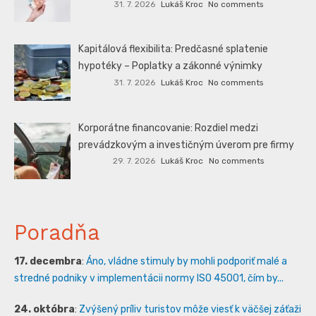
31. 7. 2026
Lukáš Kroc
No comments
Kapitálová flexibilita: Predčasné splatenie
hypotéky – Poplatky a zákonné výnimky
31. 7. 2026
Lukáš Kroc
No comments
Korporátne financovanie: Rozdiel medzi
prevádzkovým a investičným úverom pre firmy
29. 7. 2026
Lukáš Kroc
No comments
Poradňa
17. decembra
:
Áno, vládne stimuly by mohli podporiť malé a
stredné podniky v implementácii normy ISO 45001, čím by...
24. októbra
:
Zvýšený príliv turistov môže viesť k väčšej záťaži