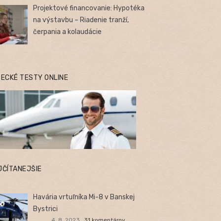
Projektové financovanie: Hypotéka
na výstavbu – Riadenie tranží,
čerpania a kolaudácie
TECKÉ TESTY ONLINE
JČÍTANEJŠIE
Havária vrtuľníka Mi-8 v Banskej
Bystrici
4. 8. 2023
31 komentárov