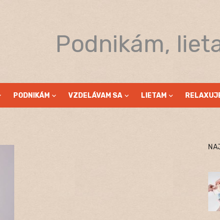
Podnikám, liet
PODNIKÁM
VZDELÁVAM SA
LIETAM
RELAXUJ
NA