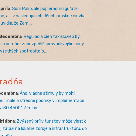
apríla
:
Som Pako, ale popieračom guľatej
e, asi v nasledujúcich dňoch praskne cievka,
uvidia, že Zem ...
 decembra
:
Regulácia cien taxislužieb by
la pomôcť zabezpečiť spravodlivejšie ceny
 všetkých spotrebiteľo...
radňa
decembra
:
Áno, vládne stimuly by mohli
riť malé a stredné podniky v implementácii
 ISO 45001, čím by...
októbra
:
Zvýšený príliv turistov môže viesť k
 záťaži na lokálne zdroje a infraštruktúru, čo
mať n...