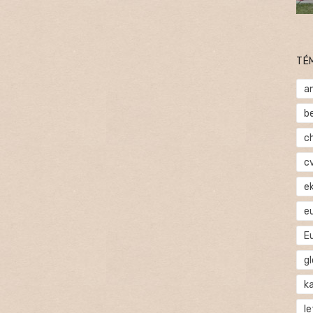
TÉ
a
b
c
c
e
e
E
gl
ka
l