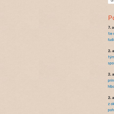
ú
P
7. 
tie
ľudi
2. 
tým
spo
2. 
pri
hlb
2. 
z o
pohľ