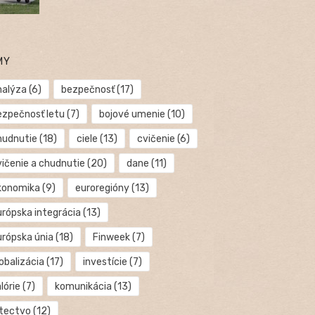
MY
nalýza
(6)
bezpečnosť
(17)
ezpečnosť letu
(7)
bojové umenie
(10)
hudnutie
(18)
ciele
(13)
cvičenie
(6)
vičenie a chudnutie
(20)
dane
(11)
konomika
(9)
euroregióny
(13)
urópska integrácia
(13)
urópska únia
(18)
Finweek
(7)
obalizácia
(17)
investície
(7)
lórie
(7)
komunikácia
(13)
etectvo
(12)