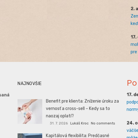
2. 
Zem
keď 
17.
moh
pre
Po
NAJNOVŠIE
17. 
saná
Benefit pre klienta: Zníženie úroku za
podpo
vernosť a cross-sell – Kedy sa to
normy
naozaj oplatí?
24. 
31. 7. 2026
Lukáš Kroc
No comments
väčšej
Kapitálová flexibilita: Predčasné
môže 