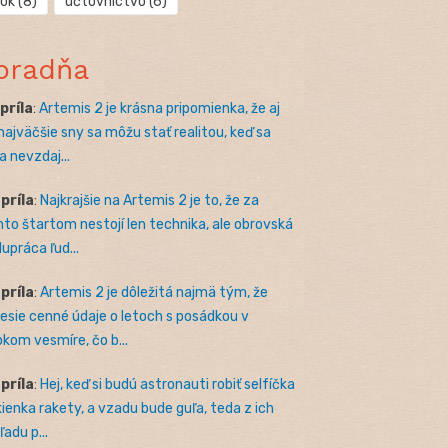
rok
(8)
účtovníctvo
(6)
oradňa
apríla
:
Artemis 2 je krásna pripomienka, že aj
 najväčšie sny sa môžu stať realitou, keď sa
a nevzdaj...
apríla
:
Najkrajšie na Artemis 2 je to, že za
to štartom nestojí len technika, ale obrovská
lupráca ľud...
apríla
:
Artemis 2 je dôležitá najmä tým, že
nesie cenné údaje o letoch s posádkou v
okom vesmíre, čo b...
apríla
:
Hej, keď si budú astronauti robiť selfíčka
kienka rakety, a vzadu bude guľa, teda z ich
adu p...