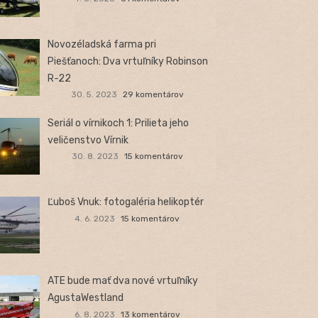
Novozéladská farma pri
Piešťanoch: Dva vrtuľníky Robinson
R-22
30. 5. 2023
29 komentárov
Seriál o vírnikoch 1: Prilieta jeho
veličenstvo Vírnik
30. 8. 2023
15 komentárov
Ľuboš Vnuk: fotogaléria helikoptér
4. 6. 2023
15 komentárov
ATE bude mať dva nové vrtuľníky
AgustaWestland
6. 8. 2023
13 komentárov