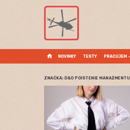
Skip
to
content
home
NOVINKY
TESTY
PRACUJEM
ZNAČKA:
D&O POISTENIE MANAŽMENTU