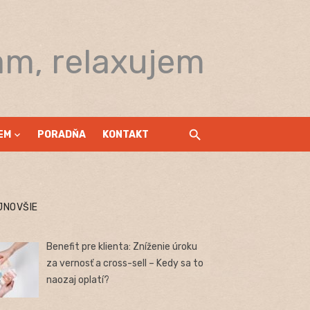
am, relaxujem
EM
PORADŇA
KONTAKT
JNOVŠIE
Benefit pre klienta: Zníženie úroku
za vernosť a cross-sell – Kedy sa to
naozaj oplatí?