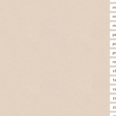
m
m
m
p
p
p
r
s
t
v
za
z