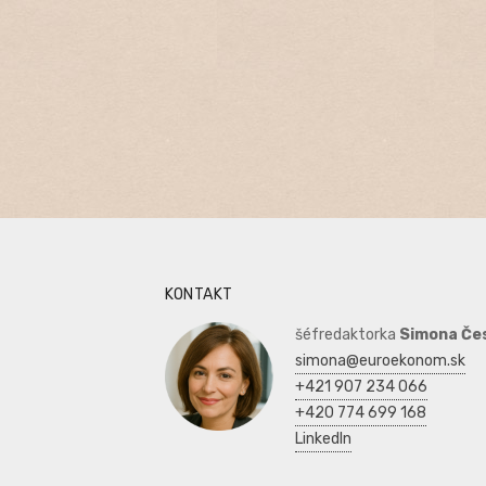
KONTAKT
šéfredaktorka
Simona Če
simona@euroekonom.sk
+421 907 234 066
+420 774 699 168
LinkedIn