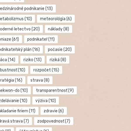
edzinárodné podnikanie
(13)
etabolizmus
(10)
meteorológia
(6)
oderné letectvo
(20)
náklady
(8)
eniaze
(61)
podnikateľ
(11)
odnikateľský plán
(16)
počasie
(20)
ráca
(14)
riziko
(13)
riziká
(8)
obustnosť
(10)
rozpočet
(15)
tratégia
(16)
strava
(8)
aekwon-do
(10)
transparentnosť
(9)
zdelávanie
(10)
výživa
(10)
kladanie firiem
(11)
zdravie
(6)
dravá strava
(7)
zodpovednosť
(7)