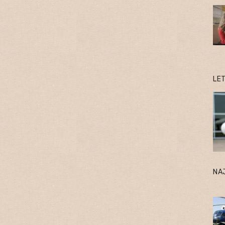
LE
NA