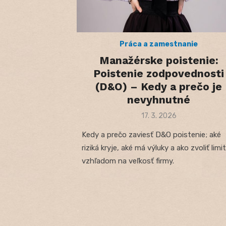
Práca a zamestnanie
Manažérske poistenie:
Poistenie zodpovednosti
(D&O) – Kedy a prečo je
nevyhnutné
Posted
17. 3. 2026
on
Kedy a prečo zaviesť D&O poistenie; aké
riziká kryje, aké má výluky a ako zvoliť limi
vzhľadom na veľkosť firmy.